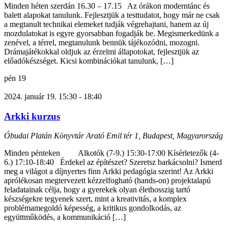
Minden héten szerdán 16.30 – 17.15 Az órákon moderntánc és
balett alapokat tanulunk. Fejlesztjük a testtudatot, hogy már ne csak
a megtanult technikai elemeket tudják végrehajtani, hanem az új
mozdulatokat is egyre gyorsabban fogadják be. Megismerkedünk a
zenével, a térrel, megtanulunk bennük tájékozódni, mozogni.
Drámajátékokkal oldjuk az érzelmi állapotokat, fejlesztjük az
előadókészséget. Kicsi kombinációkat tanulunk, […]
pén
19
2024. január 19. 15:30
-
18:40
Arkki kurzus
Óbudai Platán Könyvtár
Arató Emil tér 1, Budapest, Magyarország
Minden pénteken Alkotók (7-9.) 15:30-17:00 Kísérletezők (4-
6.) 17:10-18:40 Érdekel az építészet? Szeretsz barkácsolni? Ismerd
meg a világot a díjnyertes finn Arkki pedagógia szerint! Az Arkki
aprólékosan megtervezett kézzelfogható (hands-on) projektalapú
feladatainak célja, hogy a gyerekek olyan élethosszig tartó
készségekre tegyenek szert, mint a kreativitás, a komplex
problémamegoldó képesség, a kritikus gondolkodás, az
együttműködés, a kommunikáció […]