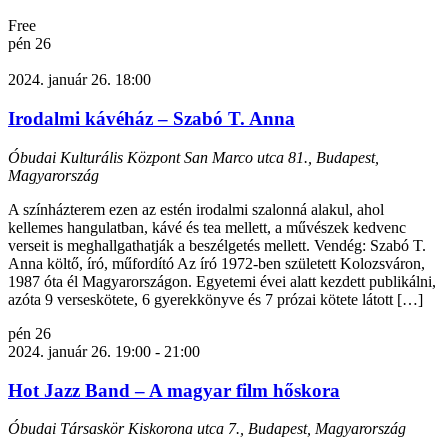
Free
pén
26
2024. január 26. 18:00
Irodalmi kávéház – Szabó T. Anna
Óbudai Kulturális Központ
San Marco utca 81., Budapest,
Magyarország
A színházterem ezen az estén irodalmi szalonná alakul, ahol
kellemes hangulatban, kávé és tea mellett, a művészek kedvenc
verseit is meghallgathatják a beszélgetés mellett. Vendég: Szabó T.
Anna költő, író, műfordító Az író 1972-ben született Kolozsváron,
1987 óta él Magyarországon. Egyetemi évei alatt kezdett publikálni,
azóta 9 verseskötete, 6 gyerekkönyve és 7 prózai kötete látott […]
pén
26
2024. január 26. 19:00
-
21:00
Hot Jazz Band – A magyar film hőskora
Óbudai Társaskör
Kiskorona utca 7., Budapest, Magyarország