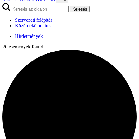
Keresés
Szervezeti felépítés
Közérdekű adatok
Hirdetmények
20 események found.