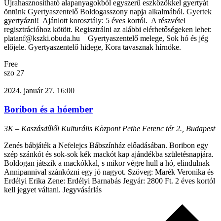
Újrahasznosítható alapanyagokból egyszerű eszközökkel gyertyát
öntünk Gyertyaszentelő Boldogasszony napja alkalmából. Gyertek
gyertyázni! Ajánlott korosztály: 5 éves kortól. A részvétel
regisztrációhoz kötött. Regisztrálni az alábbi elérhetőségeken lehet:
platanf@kszki.obuda.hu Gyertyaszentelő melege, Sok hó és jég
előjele. Gyertyaszentelő hidege, Kora tavasznak hírnöke.
Free
szo
27
2024. január 27. 16:00
Boribon és a hóember
3K – Kaszásdűlői Kulturális Központ
Pethe Ferenc tér 2., Budapest
Zenés bábjáték a Nefelejcs Bábszínház előadásában. Boribon egy
szép szánkót és sok-sok kék mackót kap ajándékba születésnapjára.
Boldogan játszik a mackókkal, s mikor végre hull a hó, elindulnak
Annipannival szánkózni egy jó nagyot. Szöveg: Marék Veronika és
Erdélyi Erika Zene: Erdélyi Barnabás Jegyár: 2800 Ft. 2 éves kortól
kell jegyet váltani. Jegyvásárlás