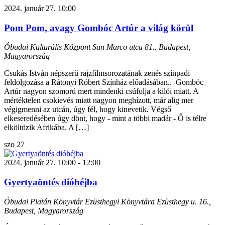
2024. január 27. 10:00
Pom Pom, avagy Gombóc Artúr a világ körül
Óbudai Kulturális Központ
San Marco utca 81., Budapest,
Magyarország
Csukás István népszerű rajzfilmsorozatának zenés színpadi
feldolgozása a Rátonyi Róbert Színház előadásában.. Gombóc
Artúr nagyon szomorú mert mindenki csúfolja a kilói miatt. A
mértéktelen csokievés miatt nagyon meghízott, már alig mer
végigmenni az utcán, úgy fél, hogy kinevetik. Végső
elkeseredésében úgy dönt, hogy - mint a többi madár - Ő is télre
elköltözik Afrikába. A […]
szo
27
2024. január 27. 10:00
-
12:00
Gyertyaöntés dióhéjba
Óbudai Platán Könyvtár Ezüsthegyi Könyvtára
Ezüsthegy u. 16.,
Budapest, Magyarország