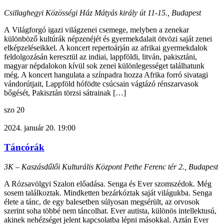
Csillaghegyi Közösségi Ház
Mátyás király út 11-15., Budapest
A Világforgó igazi világzenei csemege, melyben a zenekar
különböző kultúrák népzenéjét és gyermekdalait ötvözi saját zenei
elképzeléseikkel. A koncert repertoárján az afrikai gyermekdalok
feldolgozásán keresztül az indiai, lappföldi, litván, pakisztáni,
magyar népdalokon kívül sok zenei különlegességet találhatunk
még. A koncert hangulata a színpadra hozza Afrika forró sivatagi
vándorútjait, Lappföld hófödte csúcsain vágtázó rénszarvasok
bőgését, Pakisztán törzsi sátrainak […]
szo
20
2024. január 20. 19:00
Táncórák
3K – Kaszásdűlői Kulturális Központ
Pethe Ferenc tér 2., Budapest
A Rózsavölgyi Szalon előadása. Senga és Ever szomszédok. Még
sosem találkoztak. Mindketten bezárkóztak saját világukba. Senga
élete a tánc, de egy balesetben súlyosan megsérült, az orvosok
szerint soha többé nem táncolhat. Ever autista, különös intellektusú,
akinek nehézséget jelent kapcsolatba lépni másokkal. Aztán Ever