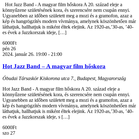
Hot Jazz Band - A magyar film hőskora A 20. század eleje a
könnyűzene születésének kora, és szerencsére nem csupán ennyi.
Ugyanebben az időben született meg a mozi és a gramofon, azaz a
kép és hangrögzítés modern vívmánya, amelynek köszönhetően már
láthatjuk, hallhatjuk is miként éltek elejink. Az 1920-as,’30-as, ’40-
es évek a Jazzkorszak ideje, […]
6000Ft
pén
26
2024. január 26. 19:00
-
21:00
Hot Jazz Band – A magyar film hőskora
Óbudai Társaskör
Kiskorona utca 7., Budapest, Magyarország
Hot Jazz Band - A magyar film hőskora A 20. század eleje a
könnyűzene születésének kora, és szerencsére nem csupán ennyi.
Ugyanebben az időben született meg a mozi és a gramofon, azaz a
kép és hangrögzítés modern vívmánya, amelynek köszönhetően már
láthatjuk, hallhatjuk is miként éltek elejink. Az 1920-as,’30-as, ’40-
es évek a Jazzkorszak ideje, s […]
6000Ft
szo
27