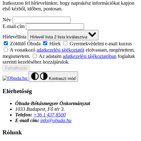
Iratkozzon fel hírlevelünkre, hogy naprakész információkat kapjon
első kézből, időben, pontosan.
Név
E-mail-cím
Hírlevéllista
Hírlevél lista
2
lista kiválasztva
Zöldülő Óbuda
Hírek
Gyermekvédelmi e-mail kurzus
A vonatkozó
adatkezelési tájékoztatót
elolvastam, megértettem,
megismertem.
Az adataim
adatkezelési tájékoztatóban
foglaltak
szerinti kezeléséhez hozzájárulok.
Feliratkozás
Kontraszt mód
Elérhetőség
Óbuda-Békásmegyer Önkormányzat
1033 Budapest, Fő tér 3.
Telefon:
+36 1 437 8500
E-mail cím:
info@obuda.hu
Rólunk