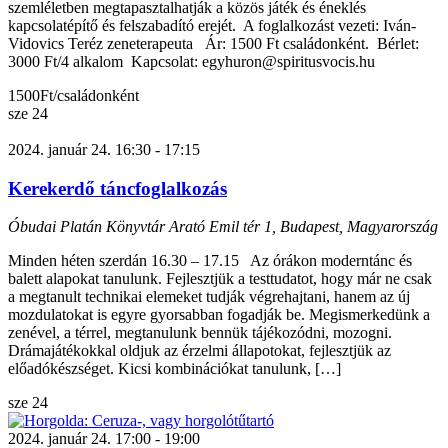
szemléletben megtapasztalhatják a közös játék és éneklés
kapcsolatépítő és felszabadító erejét. A foglalkozást vezeti: Iván-
Vidovics Teréz zeneterapeuta Ár: 1500 Ft családonként. Bérlet:
3000 Ft/4 alkalom Kapcsolat: egyhuron@spiritusvocis.hu
1500Ft/családonként
sze
24
2024. január 24. 16:30
-
17:15
Kerekerdő táncfoglalkozás
Óbudai Platán Könyvtár
Arató Emil tér 1, Budapest, Magyarország
Minden héten szerdán 16.30 – 17.15 Az órákon moderntánc és
balett alapokat tanulunk. Fejlesztjük a testtudatot, hogy már ne csak
a megtanult technikai elemeket tudják végrehajtani, hanem az új
mozdulatokat is egyre gyorsabban fogadják be. Megismerkedünk a
zenével, a térrel, megtanulunk bennük tájékozódni, mozogni.
Drámajátékokkal oldjuk az érzelmi állapotokat, fejlesztjük az
előadókészséget. Kicsi kombinációkat tanulunk, […]
sze
24
2024. január 24. 17:00
-
19:00