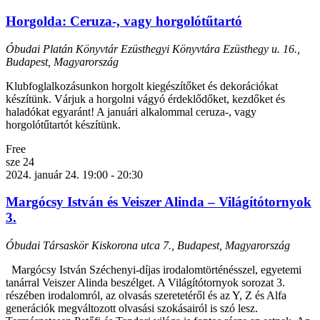
Horgolda: Ceruza-, vagy horgolótűtartó
Óbudai Platán Könyvtár Ezüsthegyi Könyvtára
Ezüsthegy u. 16.,
Budapest, Magyarország
Klubfoglalkozásunkon horgolt kiegészítőket és dekorációkat
készítünk. Várjuk a horgolni vágyó érdeklődőket, kezdőket és
haladókat egyaránt! A januári alkalommal ceruza-, vagy
horgolótűtartót készítünk.
Free
sze
24
2024. január 24. 19:00
-
20:30
Margócsy István és Veiszer Alinda – Világítótornyok
3.
Óbudai Társaskör
Kiskorona utca 7., Budapest, Magyarország
Margócsy István Széchenyi-díjas irodalomtörténésszel, egyetemi
tanárral Veiszer Alinda beszélget. A Világítótornyok sorozat 3.
részében irodalomról, az olvasás szeretetéről és az Y, Z és Alfa
generációk megváltozott olvasási szokásairól is szó lesz.