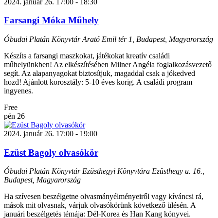
2024. január 26. 17:00
-
18:30
Farsangi Móka Műhely
Óbudai Platán Könyvtár
Arató Emil tér 1, Budapest, Magyarország
Készíts a farsangi maszkokat, játékokat kreatív családi
műhelyünkben! Az elkészítésében Milner Angéla foglalkozásvezető
segít. Az alapanyagokat biztosítjuk, magaddal csak a jókedved
hozd! Ajánlott korosztály: 5-10 éves korig. A családi program
ingyenes.
Free
pén
26
2024. január 26. 17:00
-
19:00
Ezüst Bagoly olvasókör
Óbudai Platán Könyvtár Ezüsthegyi Könyvtára
Ezüsthegy u. 16.,
Budapest, Magyarország
Ha szívesen beszélgetne olvasmányélményeiről vagy kíváncsi rá,
mások mit olvasnak, várjuk olvasókörünk következő ülésén. A
januári beszélgetés témája: Dél-Korea és Han Kang könyvei.