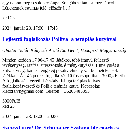
egy napon mégiscsak becsönget Sengához: tanítsa meg táncolni.
Lépegetnek egymás felé, először […]
ked
23
2024. január 23. 17:00
-
17:45
Fejlesztő foglalkozás Pollival a terápiás kutyával
Óbudai Platán Könyvtár
Arató Emil tér 1, Budapest, Magyarország
Minden kedden 17.00-17.45 Játékos, több irányú fejlesztő
tevékenység, lazítás, stresszoldás, élménykutyázás! Elmélyülés a
kutyák világában és rengeteg pozitív élmény vár benneteket sok
játékkal. Ár: 45 perces foglalkozás 10 fős csoportban, 3000,- Ft./fő
A foglalkozást vezeti: Léczfalvi Kinga terápiás kutyás
foglalkozásvezető és Polli a terápiás kutya Kapcsolat:
kleczfalvi@gmail.com Telefon: +36205485353
3000Ft/fő
ked
23
2024. január 23. 18:00
-
20:00
Színezd újra! Dr. Schubauer Szabina life coach és