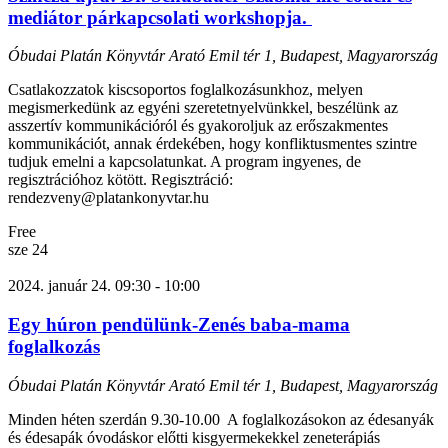
mediátor párkapcsolati workshopja.
Óbudai Platán Könyvtár
Arató Emil tér 1, Budapest, Magyarország
Csatlakozzatok kiscsoportos foglalkozásunkhoz, melyen
megismerkedünk az egyéni szeretetnyelvünkkel, beszélünk az
asszertív kommunikációról és gyakoroljuk az erőszakmentes
kommunikációt, annak érdekében, hogy konfliktusmentes szintre
tudjuk emelni a kapcsolatunkat. A program ingyenes, de
regisztrációhoz kötött. Regisztráció:
rendezveny@platankonyvtar.hu
Free
sze
24
2024. január 24. 09:30
-
10:00
Egy húron pendülünk-Zenés baba-mama
foglalkozás
Óbudai Platán Könyvtár
Arató Emil tér 1, Budapest, Magyarország
Minden héten szerdán 9.30-10.00 A foglalkozásokon az édesanyák
és édesapák óvodáskor előtti kisgyermekekkel zeneterápiás