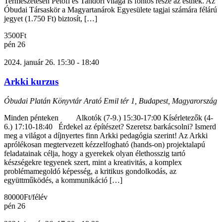
Természetesen Petőfi és Tandori világa is fontos része az estnek. Az
Óbudai Társaskör a Magyartanárok Egyesülete tagjai számára félárú
jegyet (1.750 Ft) biztosít, […]
3500Ft
pén
26
2024. január 26. 15:30
-
18:40
Arkki kurzus
Óbudai Platán Könyvtár
Arató Emil tér 1, Budapest, Magyarország
Minden pénteken Alkotók (7-9.) 15:30-17:00 Kísérletezők (4-
6.) 17:10-18:40 Érdekel az építészet? Szeretsz barkácsolni? Ismerd
meg a világot a díjnyertes finn Arkki pedagógia szerint! Az Arkki
aprólékosan megtervezett kézzelfogható (hands-on) projektalapú
feladatainak célja, hogy a gyerekek olyan élethosszig tartó
készségekre tegyenek szert, mint a kreativitás, a komplex
problémamegoldó képesség, a kritikus gondolkodás, az
együttműködés, a kommunikáció […]
80000Ft/félév
pén
26