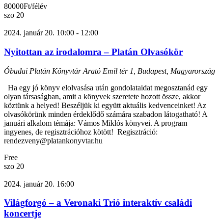
80000Ft/félév
szo
20
2024. január 20. 10:00
-
12:00
Nyitottan az irodalomra – Platán Olvasókör
Óbudai Platán Könyvtár
Arató Emil tér 1, Budapest, Magyarország
Ha egy jó könyv elolvasása után gondolataidat megosztanád egy
olyan társaságban, amit a könyvek szeretete hozott össze, akkor
köztünk a helyed! Beszéljük ki együtt aktuális kedvenceinket! Az
olvasókörünk minden érdeklődő számára szabadon látogatható! A
januári alkalom témája: Vámos Miklós könyvei. A program
ingyenes, de regisztrációhoz kötött! Regisztráció:
rendezveny@platankonyvtar.hu
Free
szo
20
2024. január 20. 16:00
Világforgó – a Veronaki Trió interaktív családi
koncertje