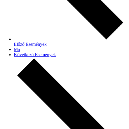
Előző
Események
Ma
Következő
Események