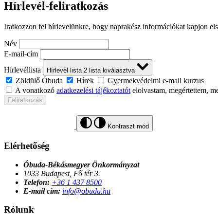
Hírlevél-feliratkozás
Iratkozzon fel hírlevelünkre, hogy naprakész információkat kapjon el
Név
E-mail-cím
Hírlevéllista
Hírlevél lista
2
lista kiválasztva
Zöldülő Óbuda
Hírek
Gyermekvédelmi e-mail kurzus
A vonatkozó
adatkezelési tájékoztatót
elolvastam, megértettem, m
Feliratkozás
Kontraszt mód
Elérhetőség
Óbuda-Békásmegyer Önkormányzat
1033 Budapest, Fő tér 3.
Telefon:
+36 1 437 8500
E-mail cím:
info@obuda.hu
Rólunk