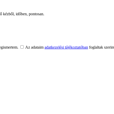
ső kézből, időben, pontosan.
egismertem.
Az adataim
adatkezelési tájékoztatóban
foglaltak szerin