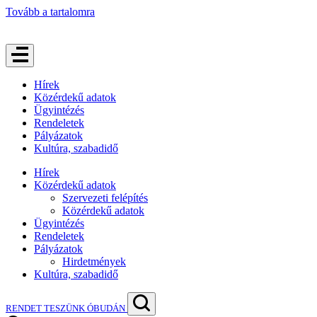
Tovább a tartalomra
Hírek
Közérdekű adatok
Ügyintézés
Rendeletek
Pályázatok
Kultúra, szabadidő
Hírek
Közérdekű adatok
Szervezeti felépítés
Közérdekű adatok
Ügyintézés
Rendeletek
Pályázatok
Hirdetmények
Kultúra, szabadidő
RENDET TESZÜNK ÓBUDÁN