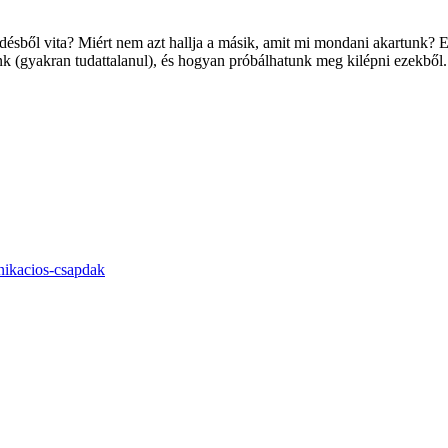
ésből vita? Miért nem azt hallja a másik, amit mi mondani akartunk? 
nk (gyakran tudattalanul), és hogyan próbálhatunk meg kilépni ezekből.
nikacios-csapdak