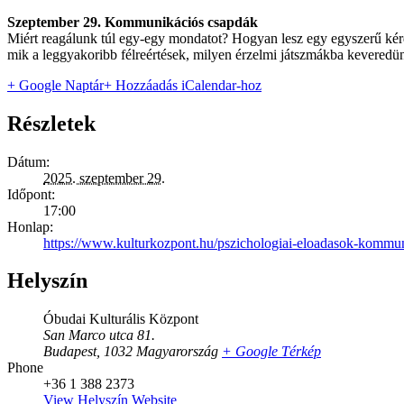
Szeptember 29. Kommunikációs csapdák
Miért reagálunk túl egy-egy mondatot? Hogyan lesz egy egyszerű kérd
mik a leggyakoribb félreértések, milyen érzelmi játszmákba keveredü
+ Google Naptár
+ Hozzáadás iCalendar-hoz
Részletek
Dátum:
2025. szeptember 29.
Időpont:
17:00
Honlap:
https://www.kulturkozpont.hu/pszichologiai-eloadasok-kommu
Helyszín
Óbudai Kulturális Központ
San Marco utca 81.
Budapest
,
1032
Magyarország
+ Google Térkép
Phone
+36 1 388 2373
View Helyszín Website