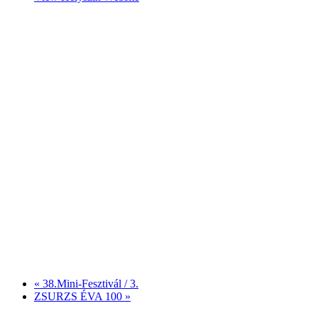
«
38.Mini-Fesztivál / 3.
ZSURZS ÉVA 100
»