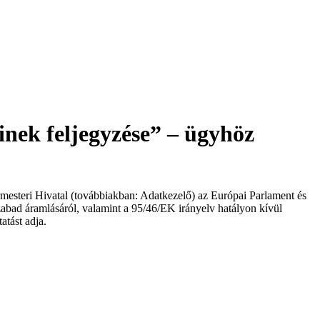
inek feljegyzése” – ügyhöz
steri Hivatal (továbbiakban: Adatkezelő) az Európai Parlament és
abad áramlásáról, valamint a 95/46/EK irányelv hatályon kívül
atást adja.