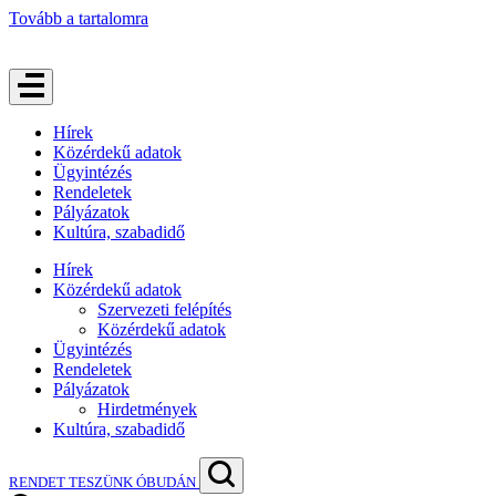
Tovább a tartalomra
Hírek
Közérdekű adatok
Ügyintézés
Rendeletek
Pályázatok
Kultúra, szabadidő
Hírek
Közérdekű adatok
Szervezeti felépítés
Közérdekű adatok
Ügyintézés
Rendeletek
Pályázatok
Hirdetmények
Kultúra, szabadidő
RENDET TESZÜNK ÓBUDÁN