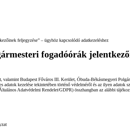
ntkezőinek feljegyzése” – ügyhöz kapcsolódó adatkezeléshez
gármesteri fogadóórák jelentkező
valamint Budapest Főváros III. Kerület, Óbuda-Békásmegyeri Polgárme
adatok kezelése tekintetében történő védelméről és az ilyen adatok sz
: Általános Adatvédelmi Rendelet/GDPR) összhangban az alábbi tájékozt
yzat