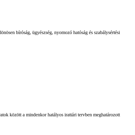
 különösen bíróság, ügyészség, nyomozó hatóság és szabálysértési
t iratok között a mindenkor hatályos irattári tervben meghatározott