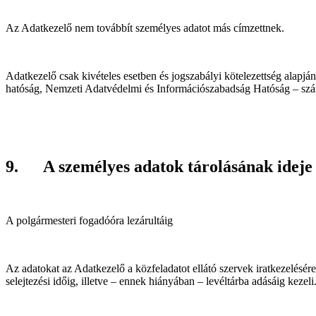
Az Adatkezelő nem továbbít személyes adatot más címzettnek.
Adatkezelő csak kivételes esetben és jogszabályi kötelezettség alapjá
hatóság, Nemzeti Adatvédelmi és Információszabadság Hatóság – sz
9. A személyes adatok tárolásának ideje
A polgármesteri fogadóóra lezárultáig
Az adatokat az Adatkezelő a közfeladatot ellátó szervek iratkezelésé
selejtezési időig, illetve – ennek hiányában – levéltárba adásáig kezeli