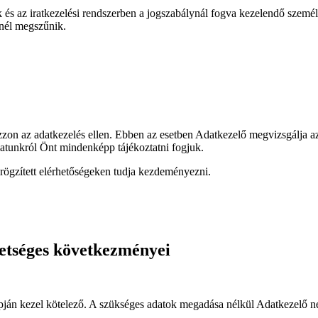
 és az iratkezelési rendszerben a jogszabálynál fogva kezelendő személye
őnél megszűnik.
kozzon az adatkezelés ellen. Ebben az esetben Adatkezelő megvizsgálja
álatunkról Önt mindenképp tájékoztatni fogjuk.
n rögzített elérhetőségeken tudja kezdeményezni.
hetséges következményei
apján kezel kötelező. A szükséges adatok megadása nélkül Adatkezelő nem