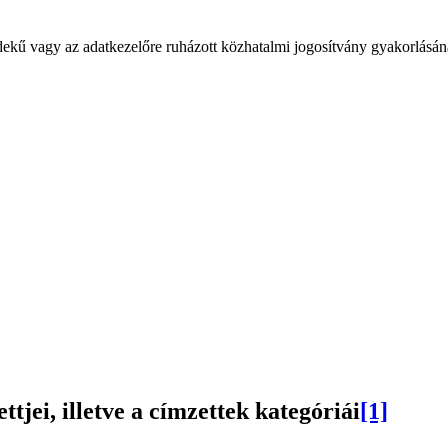
dekű vagy az adatkezelőre ruházott közhatalmi jogosítvány gyakorlásána
jei, illetve a címzettek kategóriái
[1]