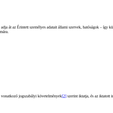
n adja át az Érintett személyes adatait állami szervek, hatóságok – így
ámára.
re vonatkozó jogszabályi követelmények
[2]
szerint iktatja, és az iktatot
.