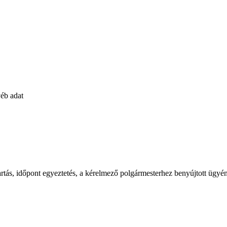
yéb adat
tartás, időpont egyeztetés, a kérelmező polgármesterhez benyújtott ügyé