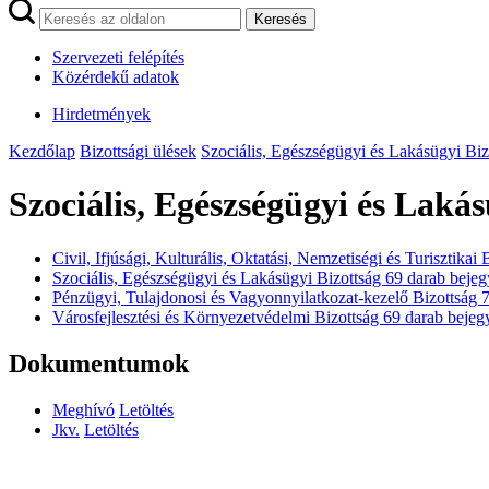
Keresés
Szervezeti felépítés
Közérdekű adatok
Hirdetmények
Kezdőlap
Bizottsági ülések
Szociális, Egészségügyi és Lakásügyi Biz
Szociális, Egészségügyi és Lakás
Civil, Ifjúsági, Kulturális, Oktatási, Nemzetiségi és Turisztikai
Szociális, Egészségügyi és Lakásügyi Bizottság
69
darab bejeg
Pénzügyi, Tulajdonosi és Vagyonnyilatkozat-kezelő Bizottság
Városfejlesztési és Környezetvédelmi Bizottság
69
darab bejeg
Dokumentumok
Meghívó
Letöltés
Jkv.
Letöltés