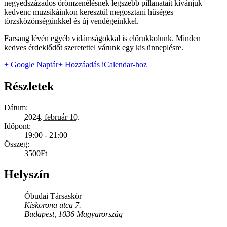
negyedszázados örömzenélésnek legszebb pillanatait kívánjuk
kedvenc muzsikáinkon keresztül megosztani hűséges
törzsközönségünkkel és új vendégeinkkel.
Farsang lévén egyéb vidámságokkal is előrukkolunk. Minden
kedves érdeklődőt szeretettel várunk egy kis ünneplésre.
+ Google Naptár
+ Hozzáadás iCalendar-hoz
Részletek
Dátum:
2024. február 10.
Időpont:
19:00 - 21:00
Összeg:
3500Ft
Helyszín
Óbudai Társaskör
Kiskorona utca 7.
Budapest
,
1036
Magyarország