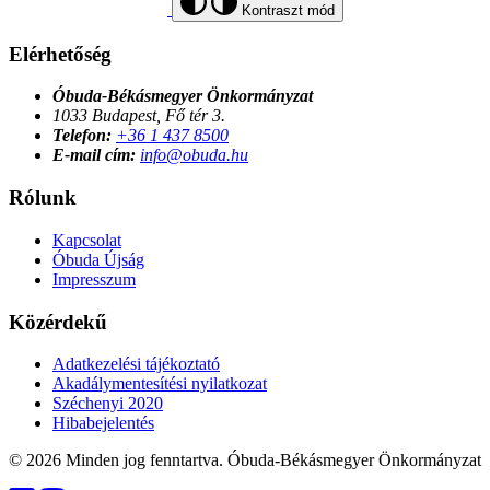
Kontraszt mód
Elérhetőség
Óbuda-Békásmegyer Önkormányzat
1033 Budapest, Fő tér 3.
Telefon:
+36 1 437 8500
E-mail cím:
info@obuda.hu
Rólunk
Kapcsolat
Óbuda Újság
Impresszum
Közérdekű
Adatkezelési tájékoztató
Akadálymentesítési nyilatkozat
Széchenyi 2020
Hibabejelentés
© 2026 Minden jog fenntartva. Óbuda-Békásmegyer Önkormányzat