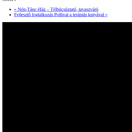
«
Nép-Tánc-Ház – Télbúcsúztató, tavaszváró
Fejlesztő foglalkozás Pollival a terápiás kutyával
»