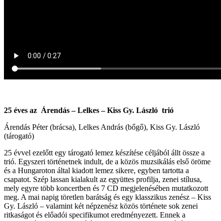
25 éves az Árendás – Lelkes – Kiss Gy. László trió
Árendás Péter (brácsa), Lelkes András (bőgő), Kiss Gy. László
(tárogató)
25 évvel ezelőtt egy tárogató lemez készítése céljából állt össze a
trió. Egyszeri történetnek indult, de a közös muzsikálás első öröme
és a Hungaroton által kiadott lemez sikere, egyben tartotta a
csapatot. Szép lassan kialakult az együttes profilja, zenei stílusa,
mely egyre több koncertben és 7 CD megjelenésében mutatkozott
meg. A mai napig töretlen barátság és egy klasszikus zenész – Kiss
Gy. László – valamint két népzenész közös története sok zenei
ritkaságot és előadói specifikumot eredményezett. Ennek a