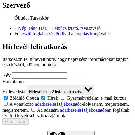
Szervező
Óbudai Társaskör
«
Nép-Tánc-Ház – Télbúcsúztató, tavaszváró
Fejlesztő foglalkozás Pollival a terápiás kutyával
»
Hírlevél-feliratkozás
Iratkozzon fel hírlevelünkre, hogy naprakész információkat kapjon
első kézből, időben, pontosan.
Név
E-mail-cím
Hírlevéllista
Hírlevél lista
2
lista kiválasztva
Zöldülő Óbuda
Hírek
Gyermekvédelmi e-mail kurzus
A vonatkozó
adatkezelési tájékoztatót
elolvastam, megértettem,
megismertem.
Az adataim
adatkezelési tájékoztatóban
foglaltak
szerinti kezeléséhez hozzájárulok.
Feliratkozás