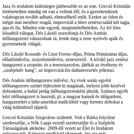
Jazz és irodalom különleges párbeszéde ez az este. Grecsó Krisztián
történeteiben mindig ott van a velünk élő, és a gyerekeinknek
valahogyan tovább adható, elmesélhető múlt. Ezekre az ódon és
mégis mai mesékre reagál, improvizál a híres zenészcsalád két tagja,
apa és fia. Minden este egyedi, megismételhetetlen. Az író friss
írásaiból válogat, Dés László szaxofonja és Dés András
ütőhangszerei válaszolnak rá, festik meg a zene nyelvén apák és
gyeremekeik világát.
Dés László Kossuth- és Liszt Ferenc-díjas, Prima Primissima díjas,
előadóművész, szaxofonművész, zeneszerző. A kiváló jazz zenész
hangszerei a szoprán- és a tenorszaxofon, játékát az érzékeny és
„szubjektív hang”, az improvizációs dallamvezetés jellemzi.
Dés András ütőhangszeres művész. Az évek során egyéni
ütőhangszeres szettet fejlesztett ki magának, melyen jobb kezével
dobosként, a ballal pedig ütőhangszeresként játszik. Számos egyéb
kézi ütőhangszert is használ, pl. a magyar kannát és ütőgardont,
hangszereket a latin-amerikai tradícióból vagy keretes dobokat a
világ különböző tájairól.
Grecsó Krisztián Szegváron született. Volt a Bárka folyóirat
szerkesztője, a Nők Lapja vezető szerkesztője és a Szépírók
Társaságának alelnöke. 2009-től vezeti az Élet és Irodalom
prózarovatát. Könyvei rendkívül sikeresek, így ma már