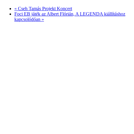
«
Cseh Tamás Projekt Koncert
Foci EB játék az Albert Flórián, A LEGENDA kiállításhoz
kapcsolódóan
»