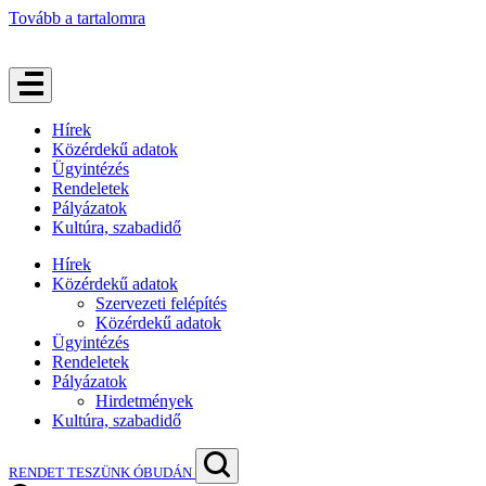
Tovább a tartalomra
Hírek
Közérdekű adatok
Ügyintézés
Rendeletek
Pályázatok
Kultúra, szabadidő
Hírek
Közérdekű adatok
Szervezeti felépítés
Közérdekű adatok
Ügyintézés
Rendeletek
Pályázatok
Hirdetmények
Kultúra, szabadidő
RENDET TESZÜNK ÓBUDÁN