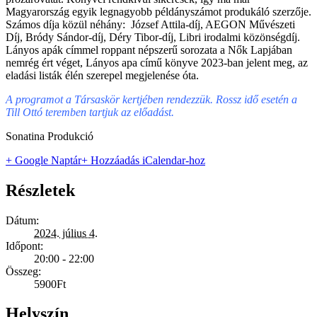
Magyarország egyik legnagyobb példányszámot produkáló szerzője.
Számos díja közül néhány: József Attila-díj, AEGON Művészeti
Díj, Bródy Sándor-díj, Déry Tibor-díj, Libri irodalmi közönségdíj.
Lányos apák címmel roppant népszerű sorozata a Nők Lapjában
nemrég ért véget, Lányos apa című könyve 2023-ban jelent meg, az
eladási listák élén szerepel megjelenése óta.
A programot a Társaskör kertjében rendezzük. Rossz idő esetén a
Till Ottó teremben tartjuk az előadást.
Sonatina Produkció
+ Google Naptár
+ Hozzáadás iCalendar-hoz
Részletek
Dátum:
2024. július 4.
Időpont:
20:00 - 22:00
Összeg:
5900Ft
Helyszín