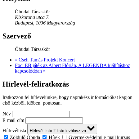
Óbudai Társaskör
Kiskorona utca 7.
Budapest
,
1036
Magyarország
Szervező
Óbudai Társaskör
«
Cseh Tamás Projekt Koncert
Foci EB játék az Albert Flórián, A LEGENDA kiállításhoz
kapcsolódóan
»
Hírlevél-feliratkozás
Iratkozzon fel hírlevelünkre, hogy naprakész információkat kapjon
első kézből, időben, pontosan.
Név
E-mail-cím
Hírlevéllista
Hírlevél lista
2
lista kiválasztva
Zöldülő Óbuda
Hírek
Gyermekvédelmi e-mail kurzus