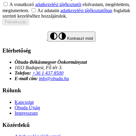
A vonatkozó
adatkezelési tájékoztatót
elolvastam, megértettem,
megismertem.
Az adataim
adatkezelési tájékoztatóban
foglaltak
szerinti kezeléséhez hozzájárulok.
Feliratkozás
Kontraszt mód
Elérhetőség
Óbuda-Békásmegyer Önkormányzat
1033 Budapest, Fő tér 3.
Telefon:
+36 1 437 8500
E-mail cím:
info@obuda.hu
Rólunk
Kapcsolat
Óbuda Újság
Impresszum
Közérdekű