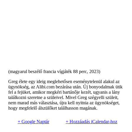
(magyarul beszélő francia vígjáték 88 perc, 2023)
Greg élete egy ideig meglehetősen eseménytelenül alakul az
ügynökség, az Alibi.com bezárása után. Új bonyodalmak ütik
fel a fejüket, amikor megkéri bartánője kezét, ugyanis a lány
találkozni szeretne a szüleivel. Mivel Greg szégyelli szüleit,
nem marad más választása, újra kell nyitnia az ügynökséget,
hogy megfelelő álszülőket találhasson magának.
+ Google Naptár
+ Hozzáadás iCalendar-hoz