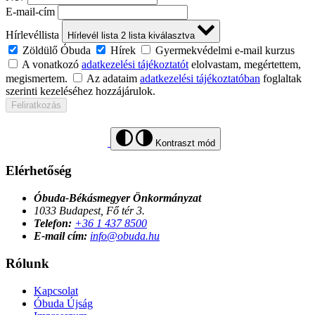
E-mail-cím
Hírlevéllista
Hírlevél lista
2
lista kiválasztva
Zöldülő Óbuda
Hírek
Gyermekvédelmi e-mail kurzus
A vonatkozó
adatkezelési tájékoztatót
elolvastam, megértettem,
megismertem.
Az adataim
adatkezelési tájékoztatóban
foglaltak
szerinti kezeléséhez hozzájárulok.
Feliratkozás
Kontraszt mód
Elérhetőség
Óbuda-Békásmegyer Önkormányzat
1033 Budapest, Fő tér 3.
Telefon:
+36 1 437 8500
E-mail cím:
info@obuda.hu
Rólunk
Kapcsolat
Óbuda Újság