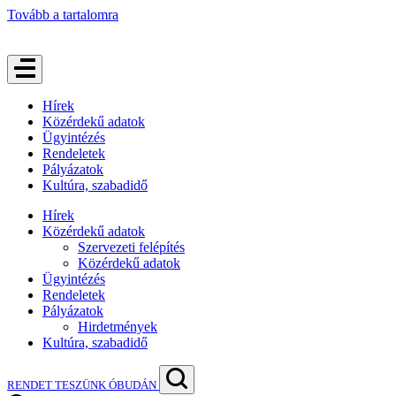
Tovább a tartalomra
Hírek
Közérdekű adatok
Ügyintézés
Rendeletek
Pályázatok
Kultúra, szabadidő
Hírek
Közérdekű adatok
Szervezeti felépítés
Közérdekű adatok
Ügyintézés
Rendeletek
Pályázatok
Hirdetmények
Kultúra, szabadidő
RENDET TESZÜNK ÓBUDÁN