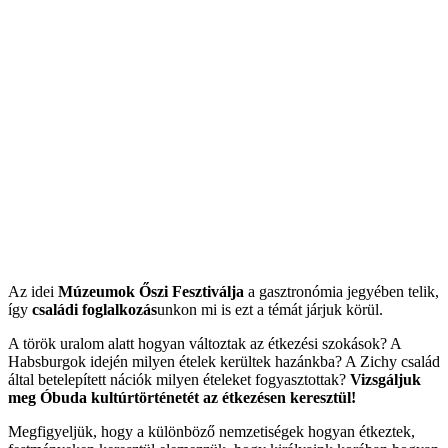
Az idei
Múzeumok Őszi Fesztiválja
a gasztronómia jegyében telik,
így
családi foglalkozás
unkon mi is ezt a témát járjuk körül.
A török uralom alatt hogyan változtak az étkezési szokások? A
Habsburgok idején milyen ételek kerültek hazánkba? A Zichy család
által betelepített nációk milyen ételeket fogyasztottak?
Vizsgáljuk
meg Óbuda kultúrtörténetét az étkezésen keresztül!
Megfigyeljük, hogy a különböző nemzetiségek hogyan étkeztek,