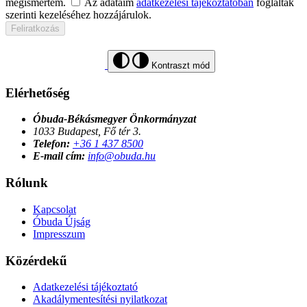
megismertem.
Az adataim
adatkezelési tájékoztatóban
foglaltak
szerinti kezeléséhez hozzájárulok.
Feliratkozás
Kontraszt mód
Elérhetőség
Óbuda-Békásmegyer Önkormányzat
1033 Budapest, Fő tér 3.
Telefon:
+36 1 437 8500
E-mail cím:
info@obuda.hu
Rólunk
Kapcsolat
Óbuda Újság
Impresszum
Közérdekű
Adatkezelési tájékoztató
Akadálymentesítési nyilatkozat