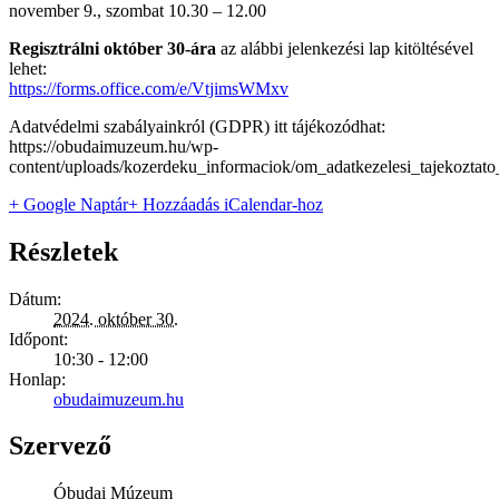
november 9., szombat 10.30 – 12.00
Regisztrálni
október 30-ára
az alábbi jelenkezési lap kitöltésével
lehet:
https://forms.office.com/e/VtjimsWMxv
Adatvédelmi szabályainkról (GDPR) itt tájékozódhat:
https://obudaimuzeum.hu/wp-
content/uploads/kozerdeku_informaciok/om_adatkezelesi_tajekoztat
+ Google Naptár
+ Hozzáadás iCalendar-hoz
Részletek
Dátum:
2024. október 30.
Időpont:
10:30 - 12:00
Honlap:
obudaimuzeum.hu
Szervező
Óbudai Múzeum