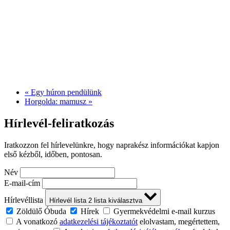
«
Egy húron pendülünk
Horgolda: mamusz
»
Hírlevél-feliratkozás
Iratkozzon fel hírlevelünkre, hogy naprakész információkat kapjon
első kézből, időben, pontosan.
Név
E-mail-cím
Hírlevéllista
Hírlevél lista
2
lista kiválasztva
Zöldülő Óbuda
Hírek
Gyermekvédelmi e-mail kurzus
A vonatkozó
adatkezelési tájékoztatót
elolvastam, megértettem,