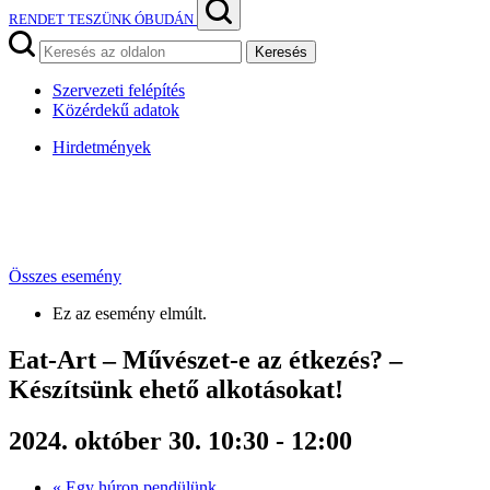
RENDET TESZÜNK ÓBUDÁN
Keresés
Szervezeti felépítés
Közérdekű adatok
Hirdetmények
Összes esemény
Ez az esemény elmúlt.
Eat-Art – Művészet-e az étkezés? –
Készítsünk ehető alkotásokat!
2024. október 30. 10:30
-
12:00
«
Egy húron pendülünk