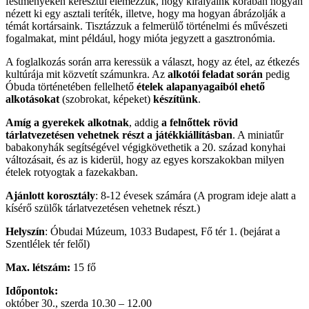
festményeken keresztül elemezzük, hogy királyaink korában hogyan
nézett ki egy asztali teríték, illetve, hogy ma hogyan ábrázolják a
témát kortársaink. Tisztázzuk a felmerülő történelmi és művészeti
fogalmakat, mint például, hogy mióta jegyzett a gasztronómia.
A foglalkozás során arra keressük a választ, hogy az étel, az étkezés
kultúrája mit közvetít számunkra. Az
alkotói feladat során
pedig
Óbuda történetében fellelhető
ételek alapanyagaiból ehető
alkotásokat
(szobrokat, képeket)
készítünk
.
Amíg a gyerekek alkotnak
, addig
a felnőttek rövid
tárlatvezetésen vehetnek részt a játékkiállításban
. A miniatűr
babakonyhák segítségével végigkövethetik a 20. század konyhai
változásait, és az is kiderül, hogy az egyes korszakokban milyen
ételek rotyogtak a fazekakban.
Ajánlott korosztály
: 8-12 évesek számára (A program ideje alatt a
kísérő szülők tárlatvezetésen vehetnek részt.)
Helyszín
: Óbudai Múzeum, 1033 Budapest, Fő tér 1. (bejárat a
Szentlélek tér felől)
Max. létszám:
15 fő
Időpontok:
október 30., szerda 10.30 – 12.00