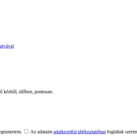
kutyával
ső kézből, időben, pontosan.
egismertem.
Az adataim
adatkezelési tájékoztatóban
foglaltak szerin