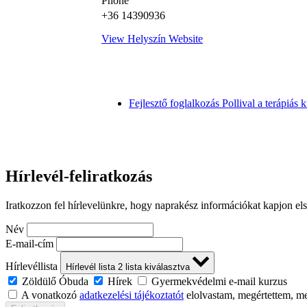
Phone
+36 14390936
View Helyszín Website
Fejlesztő foglalkozás Pollival a terápiás 
Hírlevél-feliratkozás
Iratkozzon fel hírlevelünkre, hogy naprakész információkat kapjon el
Név
E-mail-cím
Hírlevéllista
Hírlevél lista
2
lista kiválasztva
Zöldülő Óbuda
Hírek
Gyermekvédelmi e-mail kurzus
A vonatkozó
adatkezelési tájékoztatót
elolvastam, megértettem, m