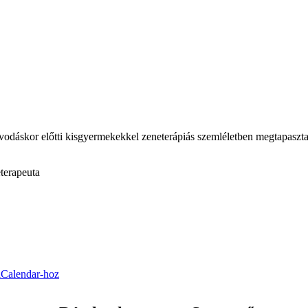
dáskor előtti kisgyermekekkel zeneterápiás szemléletben megtapasztalh
eterapeuta
iCalendar-hoz