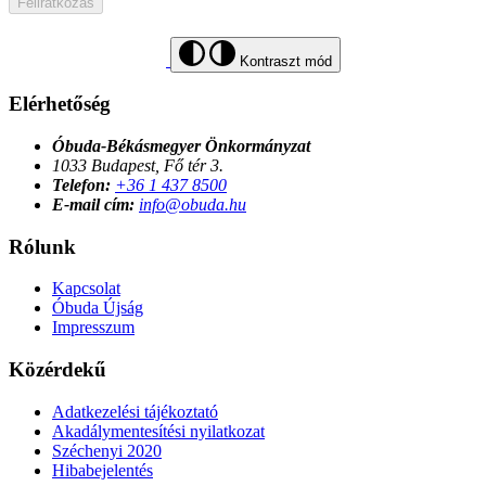
Feliratkozás
Kontraszt mód
Elérhetőség
Óbuda-Békásmegyer Önkormányzat
1033 Budapest, Fő tér 3.
Telefon:
+36 1 437 8500
E-mail cím:
info@obuda.hu
Rólunk
Kapcsolat
Óbuda Újság
Impresszum
Közérdekű
Adatkezelési tájékoztató
Akadálymentesítési nyilatkozat
Széchenyi 2020
Hibabejelentés