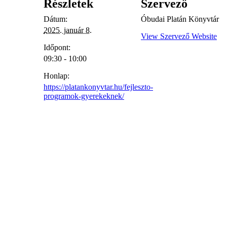
Részletek
Szervező
Dátum:
Óbudai Platán Könyvtár
2025. január 8.
View Szervező Website
Időpont:
09:30 - 10:00
Honlap:
https://platankonyvtar.hu/fejleszto-
programok-gyerekeknek/