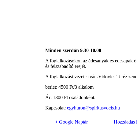
Minden szerdán 9.30-10.00
A foglalkozásokon az édesanyák és édesapák óvo
és felszabadító erejét.
A foglalkozást vezeti: Iván-Vidovics Teréz zen
bérlet: 4500 Ft/3 alkalom
Ár: 1800 Ft családonként.
Kapcsolat:
egyhuron@spiritusvocis.hu
+ Google Naptár
+ Hozzáadás 