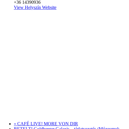
+36 14390936
View Helyszín Website
«
CAFÉ LIVE! MORE VON DIR
BETELT! Goldberger Galaxis – tárlatvezetés (Múzeumok