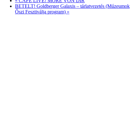
«
CAFÉ LIVE! MORE VON DIR
BETELT! Goldberger Galaxis – tárlatvezetés (Múzeumok
Őszi Fesztiválja program)
»