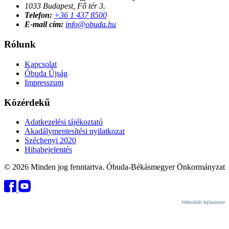
1033 Budapest, Fő tér 3.
Telefon:
+36 1 437 8500
E-mail cím:
info@obuda.hu
Rólunk
Kapcsolat
Óbuda Újság
Impresszum
Közérdekű
Adatkezelési tájékoztató
Akadálymentesítési nyilatkozat
Széchenyi 2020
Hibabejelentés
© 2026 Minden jog fenntartva. Óbuda-Békásmegyer Önkormányzat
Weboldalt fejlesztette