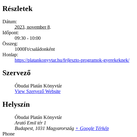
Részletek
Dátum:
2023. november 8.
Időpont:
09:30 - 10:00
Összeg:
1000Ft/családonként
Honlap:
https://platankonyvtar.hu/fejleszto-programok-gyerekeknek/
Szervező
Óbudai Platán Könyvtár
View Szervező Website
Helyszín
Óbudai Platán Könyvtár
Arató Emil tér 1
Budapest
,
1031
Magyarország
+ Google Térkép
Phone