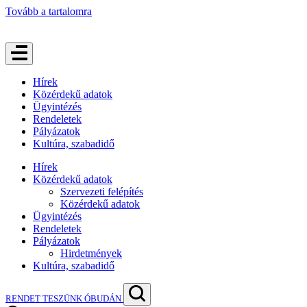
Tovább a tartalomra
Hírek
Közérdekű adatok
Ügyintézés
Rendeletek
Pályázatok
Kultúra, szabadidő
Hírek
Közérdekű adatok
Szervezeti felépítés
Közérdekű adatok
Ügyintézés
Rendeletek
Pályázatok
Hirdetmények
Kultúra, szabadidő
RENDET TESZÜNK ÓBUDÁN