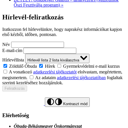
Őszi Fesztiválja program)
»
Hírlevél-feliratkozás
Iratkozzon fel hírlevelünkre, hogy naprakész információkat kapjon
első kézből, időben, pontosan.
Név
E-mail-cím
Hírlevéllista
Hírlevél lista
2
lista kiválasztva
Zöldülő Óbuda
Hírek
Gyermekvédelmi e-mail kurzus
A vonatkozó
adatkezelési tájékoztatót
elolvastam, megértettem,
megismertem.
Az adataim
adatkezelési tájékoztatóban
foglaltak
szerinti kezeléséhez hozzájárulok.
Feliratkozás
Kontraszt mód
Elérhetőség
Óbuda-Békásmegyer Önkormányzat