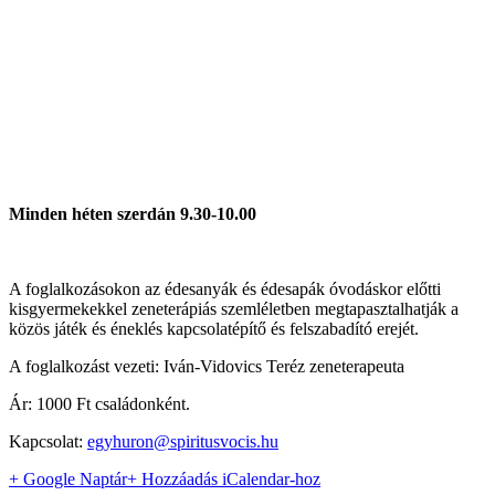
Minden héten szerdán 9.30-10.00
A foglalkozásokon az édesanyák és édesapák óvodáskor előtti
kisgyermekekkel zeneterápiás szemléletben megtapasztalhatják a
közös játék és éneklés kapcsolatépítő és felszabadító erejét.
A foglalkozást vezeti: Iván-Vidovics Teréz zeneterapeuta
Ár: 1000 Ft családonként.
Kapcsolat:
egyhuron@spiritusvocis.hu
+ Google Naptár
+ Hozzáadás iCalendar-hoz