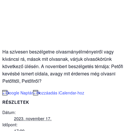
Ha szívesen beszélgetne olvasmányélményeiről vagy
kíváncsi rá, mások mit olvasnak, várjuk olvasókörünk
következő ülésén. A
november
i beszélgetés témája:
Petőfi
kevésbé ismert oldala, avagy mit érdemes még olvasni
Petőfitől, Petőfiről?
+ Google Naptár
+ Hozzáadás iCalendar-hoz
RÉSZLETEK
Dátum:
2023. november 17.
Időpont:
17:00