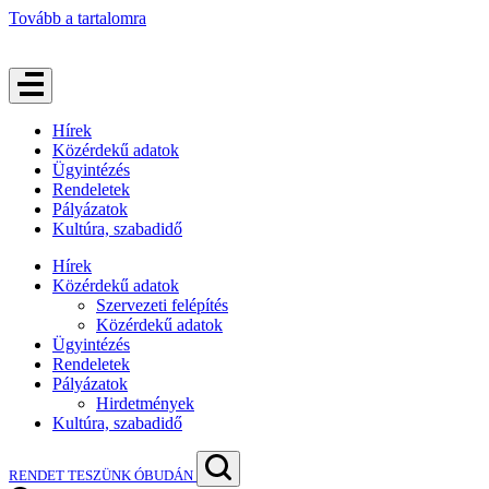
Tovább a tartalomra
Hírek
Közérdekű adatok
Ügyintézés
Rendeletek
Pályázatok
Kultúra, szabadidő
Hírek
Közérdekű adatok
Szervezeti felépítés
Közérdekű adatok
Ügyintézés
Rendeletek
Pályázatok
Hirdetmények
Kultúra, szabadidő
RENDET TESZÜNK ÓBUDÁN