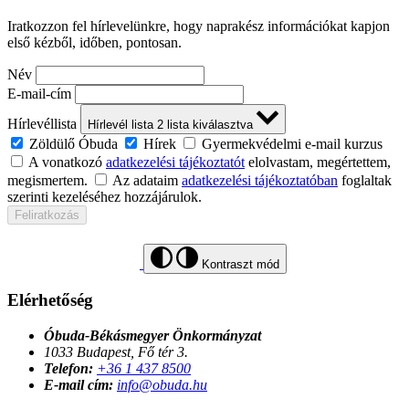
Iratkozzon fel hírlevelünkre, hogy naprakész információkat kapjon
első kézből, időben, pontosan.
Név
E-mail-cím
Hírlevéllista
Hírlevél lista
2
lista kiválasztva
Zöldülő Óbuda
Hírek
Gyermekvédelmi e-mail kurzus
A vonatkozó
adatkezelési tájékoztatót
elolvastam, megértettem,
megismertem.
Az adataim
adatkezelési tájékoztatóban
foglaltak
szerinti kezeléséhez hozzájárulok.
Feliratkozás
Kontraszt mód
Elérhetőség
Óbuda-Békásmegyer Önkormányzat
1033 Budapest, Fő tér 3.
Telefon:
+36 1 437 8500
E-mail cím:
info@obuda.hu