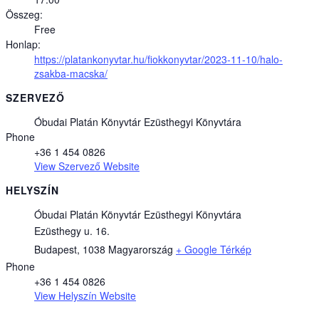
Összeg:
Free
Honlap:
https://platankonyvtar.hu/fiokkonyvtar/2023-11-10/halo-
zsakba-macska/
SZERVEZŐ
Óbudai Platán Könyvtár Ezüsthegyi Könyvtára
Phone
+36 1 454 0826
View Szervező Website
HELYSZÍN
Óbudai Platán Könyvtár Ezüsthegyi Könyvtára
Ezüsthegy u. 16.
Budapest
,
1038
Magyarország
+ Google Térkép
Phone
+36 1 454 0826
View Helyszín Website