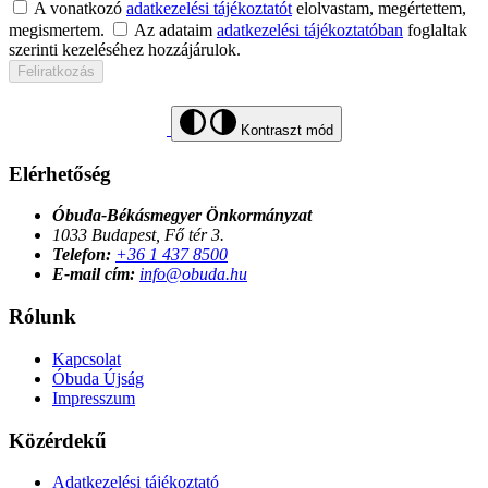
A vonatkozó
adatkezelési tájékoztatót
elolvastam, megértettem,
megismertem.
Az adataim
adatkezelési tájékoztatóban
foglaltak
szerinti kezeléséhez hozzájárulok.
Feliratkozás
Kontraszt mód
Elérhetőség
Óbuda-Békásmegyer Önkormányzat
1033 Budapest, Fő tér 3.
Telefon:
+36 1 437 8500
E-mail cím:
info@obuda.hu
Rólunk
Kapcsolat
Óbuda Újság
Impresszum
Közérdekű
Adatkezelési tájékoztató