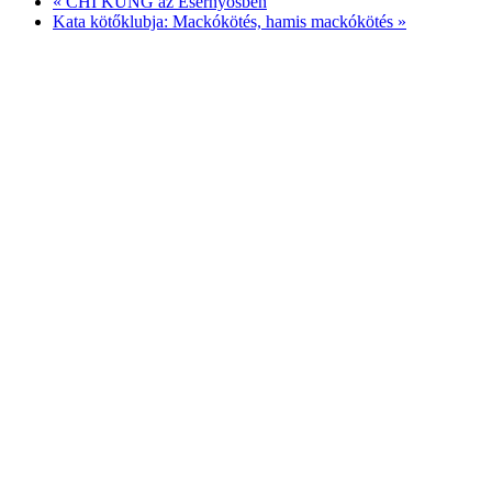
«
CHI KUNG az Esernyősben
Kata kötőklubja: Mackókötés, hamis mackókötés
»