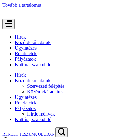
Tovább a tartalomra
Hírek
Közérdekű adatok
Ügyintézés
Rendeletek
Pályázatok
Kultúra, szabadidő
Hírek
Közérdekű adatok
Szervezeti felépítés
Közérdekű adatok
Ügyintézés
Rendeletek
Pályázatok
Hirdetmények
Kultúra, szabadidő
RENDET TESZÜNK ÓBUDÁN