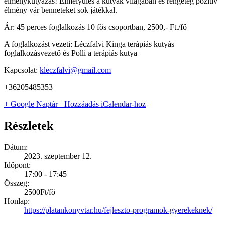
élménykutyázás! Elmélyülés a kutyák világában és rengeteg pozitív
élmény vár benneteket sok játékkal.
Ár: 45 perces foglalkozás 10 fős csoportban, 2500,- Ft./fő
A foglalkozást vezeti: Léczfalvi Kinga terápiás kutyás
foglalkozásvezető és Polli a terápiás kutya
Kapcsolat:
kleczfalvi@gmail.com
+36205485353
+ Google Naptár
+ Hozzáadás iCalendar-hoz
Részletek
Dátum:
2023. szeptember 12.
Időpont:
17:00 - 17:45
Összeg:
2500Ft/fő
Honlap:
https://platankonyvtar.hu/fejleszto-programok-gyerekeknek/