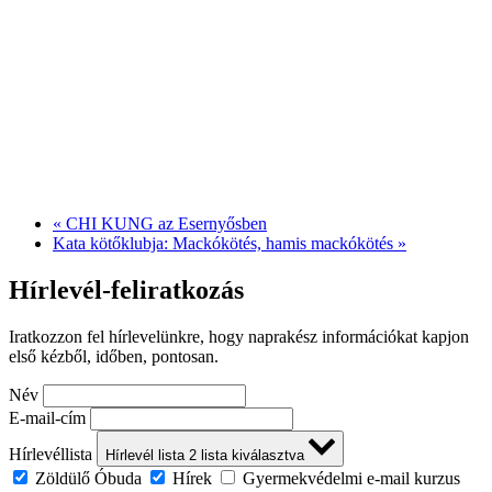
«
CHI KUNG az Esernyősben
Kata kötőklubja: Mackókötés, hamis mackókötés
»
Hírlevél-feliratkozás
Iratkozzon fel hírlevelünkre, hogy naprakész információkat kapjon
első kézből, időben, pontosan.
Név
E-mail-cím
Hírlevéllista
Hírlevél lista
2
lista kiválasztva
Zöldülő Óbuda
Hírek
Gyermekvédelmi e-mail kurzus