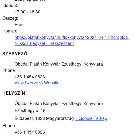
Időpont:
17:00 - 18:30
Összeg:
Free
Honlap:
https://platankonyvtar.hu/fiokkonyvtar/2024-04-17/horgolda-
trukkos-negyzet---nesszeszer-/
SZERVEZŐ
Óbudai Platán Könyvtár Ezüsthegyi Könyvtára
Phone
+36 1 454 0826
View Szervező Website
HELYSZÍN
Óbudai Platán Könyvtár Ezüsthegyi Könyvtára
Ezüsthegy u. 16.
Budapest
,
1038
Magyarország
+ Google Térkép
Phone
+36 1 454 0826