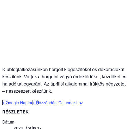
Klubfoglalkozásunkon horgolt kiegészítőket és dekorációkat
készítünk. Várjuk a horgolni vágyó érdeklődőket, kezdőket és
haladókat egyaránt! A
z
április
i
alkalommal
trükkös négyzetet
– nesszeszert
készítünk
.
+ Google Naptár
+ Hozzáadás iCalendar-hoz
RÉSZLETEK
Dátum:
2024. április 17.