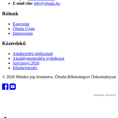
E-mail cím:
info@obuda.hu
Rólunk
Kapcsolat
Óbuda Újság
Impresszum
Közérdekű
Adatkezelési tájékoztató
Akadálymentesítési nyilatkozat
Széchenyi 2020
Hibabejelentés
© 2026 Minden jog fenntartva. Óbuda-Békásmegyer Önkormányzat
Weboldalt fejlesztette