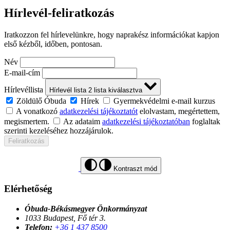
Hírlevél-feliratkozás
Iratkozzon fel hírlevelünkre, hogy naprakész információkat kapjon
első kézből, időben, pontosan.
Név
E-mail-cím
Hírlevéllista
Hírlevél lista
2
lista kiválasztva
Zöldülő Óbuda
Hírek
Gyermekvédelmi e-mail kurzus
A vonatkozó
adatkezelési tájékoztatót
elolvastam, megértettem,
megismertem.
Az adataim
adatkezelési tájékoztatóban
foglaltak
szerinti kezeléséhez hozzájárulok.
Feliratkozás
Kontraszt mód
Elérhetőség
Óbuda-Békásmegyer Önkormányzat
1033 Budapest, Fő tér 3.
Telefon:
+36 1 437 8500