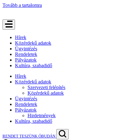
Tovább a tartalomra
Hírek
Közérdekű adatok
Ügyintézés
Rendeletek
Pályázatok
Kultúra, szabadidő
Hírek
Közérdekű adatok
Szervezeti felépítés
Közérdekű adatok
Ügyintézés
Rendeletek
Pályázatok
Hirdetmények
Kultúra, szabadidő
RENDET TESZÜNK ÓBUDÁN