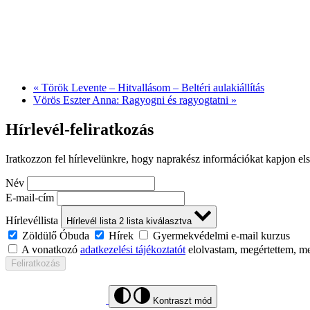
«
Török Levente – Hitvallásom – Beltéri aulakiállítás
Vörös Eszter Anna: Ragyogni és ragyogtatni
»
Hírlevél-feliratkozás
Iratkozzon fel hírlevelünkre, hogy naprakész információkat kapjon el
Név
E-mail-cím
Hírlevéllista
Hírlevél lista
2
lista kiválasztva
Zöldülő Óbuda
Hírek
Gyermekvédelmi e-mail kurzus
A vonatkozó
adatkezelési tájékoztatót
elolvastam, megértettem, m
Feliratkozás
Kontraszt mód