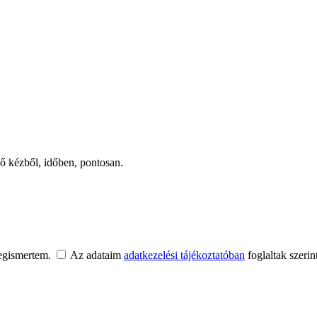
ső kézből, időben, pontosan.
egismertem.
Az adataim
adatkezelési tájékoztatóban
foglaltak szerin