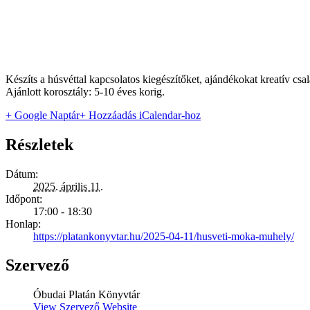
Készíts
a húsvéttal kapcsolatos kiegészítőket, ajándékokat kreatív c
Ajánlott korosztály: 5-10 éves korig.
+ Google Naptár
+ Hozzáadás iCalendar-hoz
Részletek
Dátum:
2025. április 11.
Időpont:
17:00 - 18:30
Honlap:
https://platankonyvtar.hu/2025-04-11/husveti-moka-muhely/
Szervező
Óbudai Platán Könyvtár
View Szervező Website