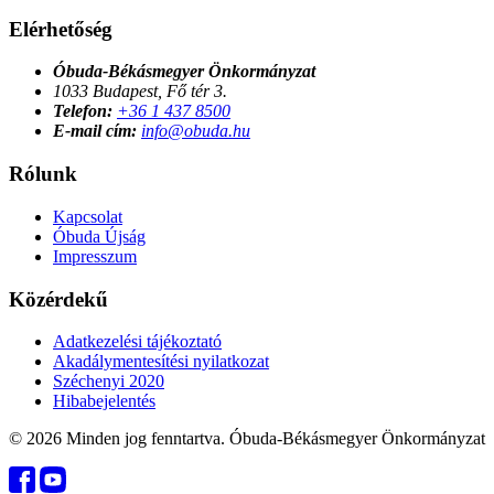
Elérhetőség
Óbuda-Békásmegyer Önkormányzat
1033 Budapest, Fő tér 3.
Telefon:
+36 1 437 8500
E-mail cím:
info@obuda.hu
Rólunk
Kapcsolat
Óbuda Újság
Impresszum
Közérdekű
Adatkezelési tájékoztató
Akadálymentesítési nyilatkozat
Széchenyi 2020
Hibabejelentés
© 2026 Minden jog fenntartva. Óbuda-Békásmegyer Önkormányzat