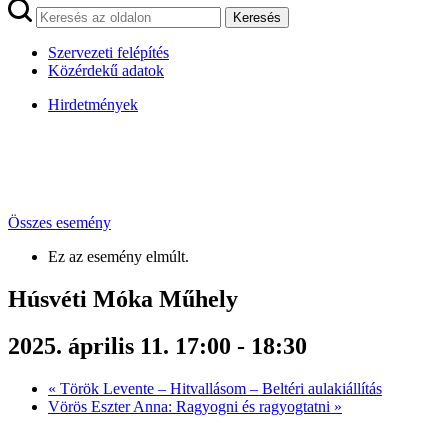
Keresés
Szervezeti felépítés
Közérdekű adatok
Hirdetmények
Összes esemény
Ez az esemény elmúlt.
Húsvéti Móka Műhely
2025. április 11. 17:00
-
18:30
«
Török Levente – Hitvallásom – Beltéri aulakiállítás
Vörös Eszter Anna: Ragyogni és ragyogtatni
»