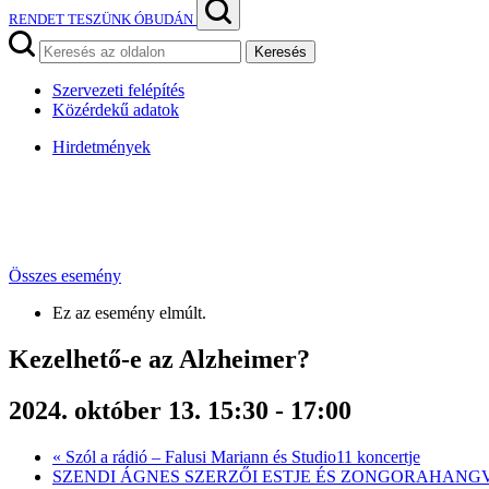
RENDET TESZÜNK ÓBUDÁN
Keresés
Szervezeti felépítés
Közérdekű adatok
Hirdetmények
Összes esemény
Ez az esemény elmúlt.
Kezelhető-e az Alzheimer?
2024. október 13. 15:30
-
17:00
«
Szól a rádió – Falusi Mariann és Studio11 koncertje
SZENDI ÁGNES SZERZŐI ESTJE ÉS ZONGORAHAN