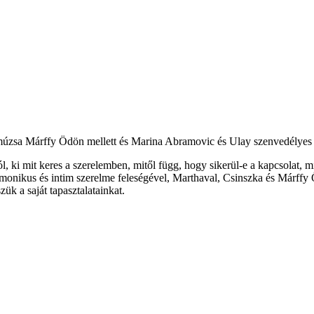
múzsa Márffy Ödön mellett és Marina Abramovic és Ulay szenvedélyes é
i mit keres a szerelemben, mitől függ, hogy sikerül-e a kapcsolat, mi 
armonikus és intim szerelme feleségével, Marthaval, Csinszka és Márff
k a saját tapasztalatainkat.