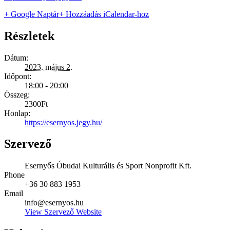
+ Google Naptár
+ Hozzáadás iCalendar-hoz
Részletek
Dátum:
2023. május 2.
Időpont:
18:00 - 20:00
Összeg:
2300Ft
Honlap:
https://esernyos.jegy.hu/
Szervező
Esernyős Óbudai Kulturális és Sport Nonprofit Kft.
Phone
+36 30 883 1953
Email
info@esernyos.hu
View Szervező Website