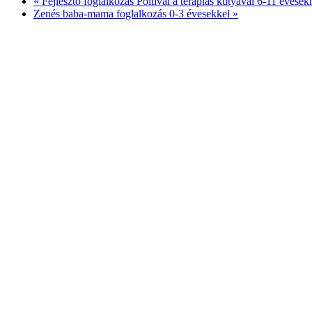
«
Fejlesztő foglalkozás Pollival a terápiás kutyával 6-11 évese
Zenés baba-mama foglalkozás 0-3 évesekkel
»