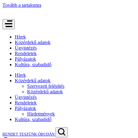
Tovább a tartalomra
Hírek
Közérdekű adatok
Ügyintézés
Rendeletek
Pályázatok
Kultúra, szabadidő
Hírek
Közérdekű adatok
Szervezeti felépítés
Közérdekű adatok
Ügyintézés
Rendeletek
Pályázatok
Hirdetmények
Kultúra, szabadidő
RENDET TESZÜNK ÓBUDÁN