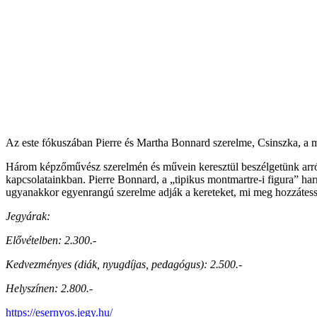
Az este fókuszában Pierre és Martha Bonnard szerelme, Csinszka, a 
Három képzőművész szerelmén és művein keresztül beszélgetünk arról, k
kapcsolatainkban. Pierre Bonnard, a „tipikus montmartre-i figura” h
ugyanakkor egyenrangú szerelme adják a kereteket, mi meg hozzátesszü
Jegyárak:
Elővételben: 2.300.-
Kedvezményes (diák, nyugdíjas, pedagógus): 2.500.-
Helyszínen: 2.800.-
https://esernyos.jegy.hu/