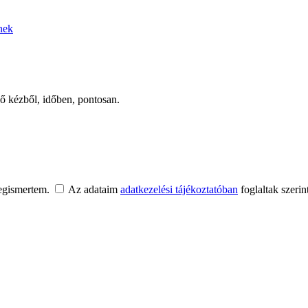
knek
ső kézből, időben, pontosan.
egismertem.
Az adataim
adatkezelési tájékoztatóban
foglaltak szerin