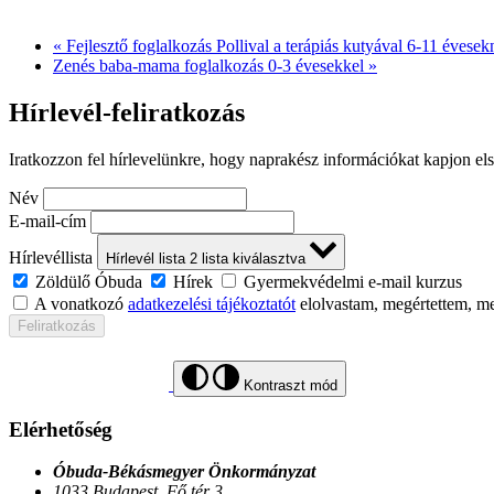
«
Fejlesztő foglalkozás Pollival a terápiás kutyával 6-11 évese
Zenés baba-mama foglalkozás 0-3 évesekkel
»
Hírlevél-feliratkozás
Iratkozzon fel hírlevelünkre, hogy naprakész információkat kapjon el
Név
E-mail-cím
Hírlevéllista
Hírlevél lista
2
lista kiválasztva
Zöldülő Óbuda
Hírek
Gyermekvédelmi e-mail kurzus
A vonatkozó
adatkezelési tájékoztatót
elolvastam, megértettem, m
Feliratkozás
Kontraszt mód
Elérhetőség
Óbuda-Békásmegyer Önkormányzat
1033 Budapest, Fő tér 3.