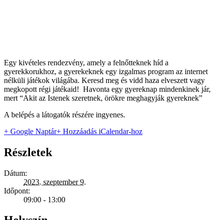
Egy kivételes rendezvény, amely a felnőtteknek híd a
gyerekkorukhoz, a gyerekeknek egy izgalmas program az internet
nélküli játékok világába. Keresd meg és vidd haza elveszett vagy
megkopott régi játékaid! Havonta egy gyereknap mindenkinek jár,
mert “Akit az Istenek szeretnek, örökre meghagyják gyereknek”
A belépés a látogatók részére ingyenes.
+ Google Naptár
+ Hozzáadás iCalendar-hoz
Részletek
Dátum:
2023. szeptember 9.
Időpont:
09:00 - 13:00