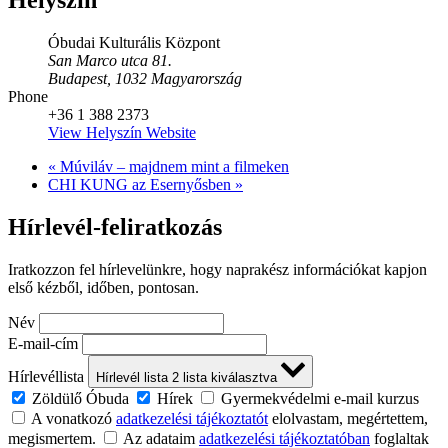
Helyszín
Óbudai Kulturális Központ
San Marco utca 81.
Budapest
,
1032
Magyarország
Phone
+36 1 388 2373
View Helyszín Website
«
Múviláv – majdnem mint a filmeken
CHI KUNG az Esernyősben
»
Hírlevél-feliratkozás
Iratkozzon fel hírlevelünkre, hogy naprakész információkat kapjon
első kézből, időben, pontosan.
Név
E-mail-cím
Hírlevéllista
Hírlevél lista
2
lista kiválasztva
Zöldülő Óbuda
Hírek
Gyermekvédelmi e-mail kurzus
A vonatkozó
adatkezelési tájékoztatót
elolvastam, megértettem,
megismertem.
Az adataim
adatkezelési tájékoztatóban
foglaltak