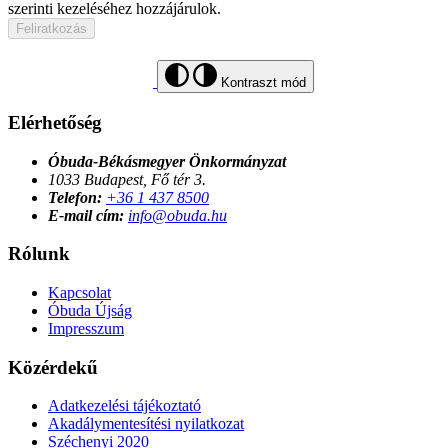
szerinti kezeléséhez hozzájárulok.
Feliratkozás
Kontraszt mód
Elérhetőség
Óbuda-Békásmegyer Önkormányzat
1033 Budapest, Fő tér 3.
Telefon:
+36 1 437 8500
E-mail cím:
info@obuda.hu
Rólunk
Kapcsolat
Óbuda Újság
Impresszum
Közérdekű
Adatkezelési tájékoztató
Akadálymentesítési nyilatkozat
Széchenyi 2020