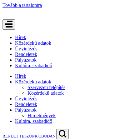
Tovább a tartalomra
Hírek
Közérdekű adatok
Ügyintézés
Rendeletek
Pályázatok
Kultúra, szabadidő
Hírek
Közérdekű adatok
Szervezeti felépítés
Közérdekű adatok
Ügyintézés
Rendeletek
Pályázatok
Hirdetmények
Kultúra, szabadidő
RENDET TESZÜNK ÓBUDÁN