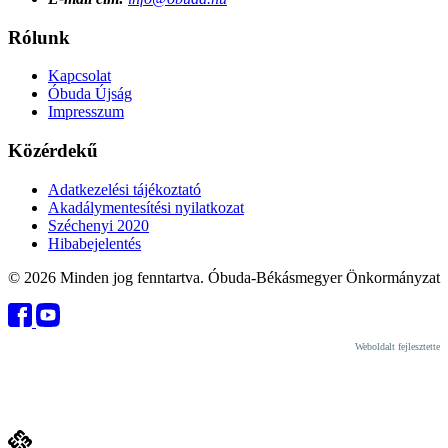
Rólunk
Kapcsolat
Óbuda Újság
Impresszum
Közérdekű
Adatkezelési tájékoztató
Akadálymentesítési nyilatkozat
Széchenyi 2020
Hibabejelentés
© 2026 Minden jog fenntartva. Óbuda-Békásmegyer Önkormányzat
Weboldalt fejlesztette