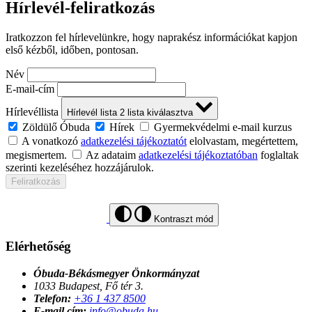
Hírlevél-feliratkozás
Iratkozzon fel hírlevelünkre, hogy naprakész információkat kapjon
első kézből, időben, pontosan.
Név
E-mail-cím
Hírlevéllista
Hírlevél lista
2
lista kiválasztva
Zöldülő Óbuda
Hírek
Gyermekvédelmi e-mail kurzus
A vonatkozó
adatkezelési tájékoztatót
elolvastam, megértettem,
megismertem.
Az adataim
adatkezelési tájékoztatóban
foglaltak
szerinti kezeléséhez hozzájárulok.
Feliratkozás
Kontraszt mód
Elérhetőség
Óbuda-Békásmegyer Önkormányzat
1033 Budapest, Fő tér 3.
Telefon:
+36 1 437 8500
E-mail cím:
info@obuda.hu