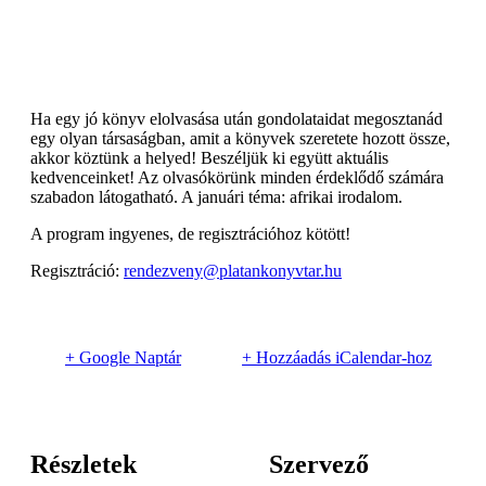
Ha egy jó könyv elolvasása után gondolataidat megosztanád
egy olyan társaságban, amit a könyvek szeretete hozott össze,
akkor köztünk a helyed! Beszéljük ki együtt aktuális
kedvenceinket! Az olvasókörünk minden érdeklődő számára
szabadon látogatható. A januári téma: afrikai irodalom.
A program ingyenes, de regisztrációhoz kötött!
Regisztráció:
rendezveny@platankonyvtar.hu
+ Google Naptár
+ Hozzáadás iCalendar-hoz
Részletek
Szervező