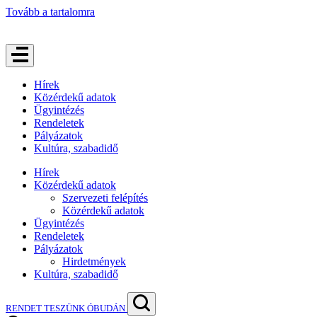
Tovább a tartalomra
Hírek
Közérdekű adatok
Ügyintézés
Rendeletek
Pályázatok
Kultúra, szabadidő
Hírek
Közérdekű adatok
Szervezeti felépítés
Közérdekű adatok
Ügyintézés
Rendeletek
Pályázatok
Hirdetmények
Kultúra, szabadidő
RENDET TESZÜNK ÓBUDÁN