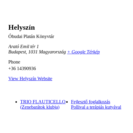
Helyszín
Óbudai Platán Könyvtár
Arató Emil tér 1
Budapest
,
1031
Magyarország
+ Google Térkép
Phone
+36 14390936
View Helyszín Website
TRIO FLAUTICELLO
Fejlesztő foglalkozás
(Zenebarátok klubja)
Pollival a terápiás kutyával