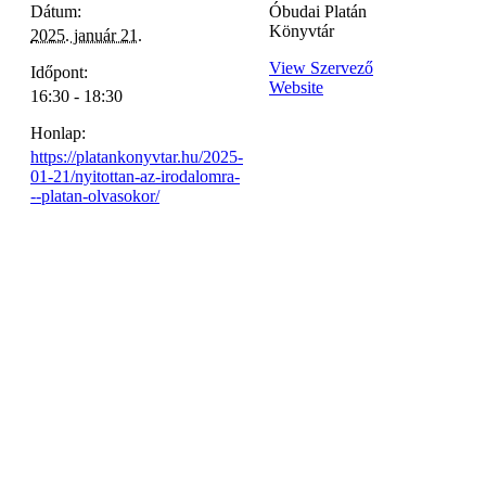
Dátum:
Óbudai Platán
Könyvtár
2025. január 21.
View Szervező
Időpont:
Website
16:30 - 18:30
Honlap:
https://platankonyvtar.hu/2025-
01-21/nyitottan-az-irodalomra-
--platan-olvasokor/