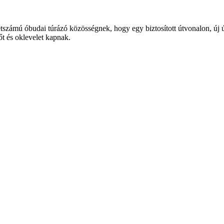
étszámú óbudai túrázó közösségnek, hogy egy biztosított útvonalon, új 
őt és oklevelet kapnak.