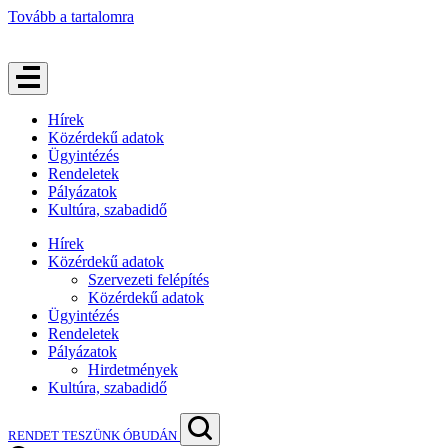
Tovább a tartalomra
Hírek
Közérdekű adatok
Ügyintézés
Rendeletek
Pályázatok
Kultúra, szabadidő
Hírek
Közérdekű adatok
Szervezeti felépítés
Közérdekű adatok
Ügyintézés
Rendeletek
Pályázatok
Hirdetmények
Kultúra, szabadidő
RENDET TESZÜNK ÓBUDÁN