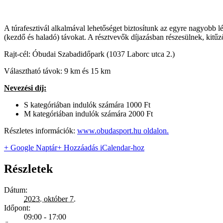
A túrafesztivál alkalmával lehetőséget biztosítunk az egyre nagyobb l
(kezdő és haladó) távokat. A résztvevők díjazásban részesülnek, kitűz
Rajt-cél: Óbudai Szabadidőpark (1037 Laborc utca 2.)
Választható távok: 9 km és 15 km
Nevezési díj:
S kategóriában indulók számára 1000 Ft
M kategóriában indulók számára 2000 Ft
Részletes információk:
www.obudasport.hu oldalon.
+ Google Naptár
+ Hozzáadás iCalendar-hoz
Részletek
Dátum:
2023. október 7.
Időpont:
09:00 - 17:00