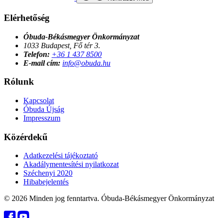
Elérhetőség
Óbuda-Békásmegyer Önkormányzat
1033 Budapest, Fő tér 3.
Telefon:
+36 1 437 8500
E-mail cím:
info@obuda.hu
Rólunk
Kapcsolat
Óbuda Újság
Impresszum
Közérdekű
Adatkezelési tájékoztató
Akadálymentesítési nyilatkozat
Széchenyi 2020
Hibabejelentés
© 2026 Minden jog fenntartva. Óbuda-Békásmegyer Önkormányzat