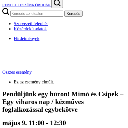
RENDET TESZÜNK ÓBUDÁN
Keresés
Szervezeti felépítés
Közérdekű adatok
Hirdetmények
Összes esemény
Ez az esemény elmúlt.
Pendüljünk egy húron! Mimó és Csipek –
Egy viharos nap / kézműves
foglalkozással egybekötve
május 9. 11:00
-
12:30