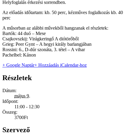
Helyfoglalás érkezési sorrendben.
Az előadás időtartam: kb. 50 perc, kézműves foglalkozás kb. 40
perc
A műsorban az alábbi művekből hangzanak el részletek:
Bartók: 44 duó – Mese
Csajkovszkij: Virágkeringő A diótörőből
Grieg: Peer Gynt – A hegyi király barlangjában
Rossini: 6., D-dúr szonáta, 3. tétel – A vihar
Pachelbel: Kánon
+ Google Naptár
+ Hozzáadás iCalendar-hoz
Részletek
Dátum:
május 9.
Időpont:
11:00 - 12:30
Összeg:
3700Ft
Szervező