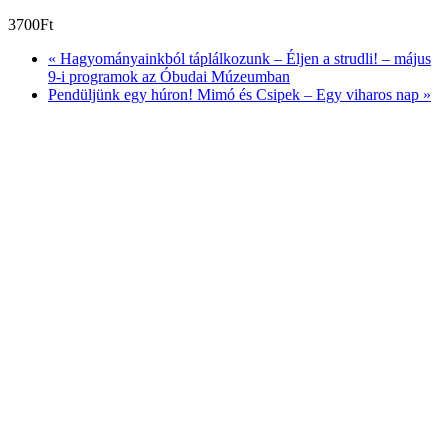
3700Ft
«
Hagyományainkból táplálkozunk – Éljen a strudli! – május
9-i programok az Óbudai Múzeumban
Pendüljünk egy húron! Mimó és Csipek – Egy viharos nap
»