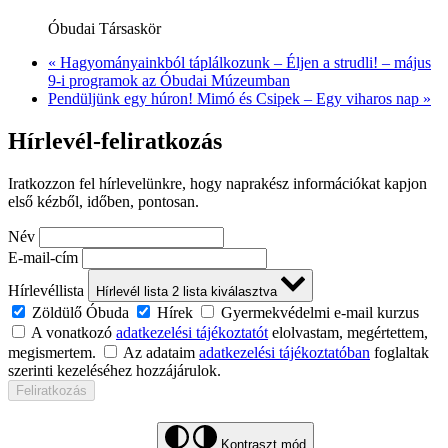
Óbudai Társaskör
«
Hagyományainkból táplálkozunk – Éljen a strudli! – május
9-i programok az Óbudai Múzeumban
Pendüljünk egy húron! Mimó és Csipek – Egy viharos nap
»
Hírlevél-feliratkozás
Iratkozzon fel hírlevelünkre, hogy naprakész információkat kapjon
első kézből, időben, pontosan.
Név
E-mail-cím
Hírlevéllista
Hírlevél lista
2
lista kiválasztva
Zöldülő Óbuda
Hírek
Gyermekvédelmi e-mail kurzus
A vonatkozó
adatkezelési tájékoztatót
elolvastam, megértettem,
megismertem.
Az adataim
adatkezelési tájékoztatóban
foglaltak
szerinti kezeléséhez hozzájárulok.
Feliratkozás
Kontraszt mód