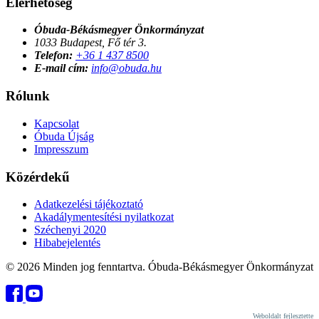
Elérhetőség
Óbuda-Békásmegyer Önkormányzat
1033 Budapest, Fő tér 3.
Telefon:
+36 1 437 8500
E-mail cím:
info@obuda.hu
Rólunk
Kapcsolat
Óbuda Újság
Impresszum
Közérdekű
Adatkezelési tájékoztató
Akadálymentesítési nyilatkozat
Széchenyi 2020
Hibabejelentés
© 2026 Minden jog fenntartva. Óbuda-Békásmegyer Önkormányzat
Weboldalt fejlesztette