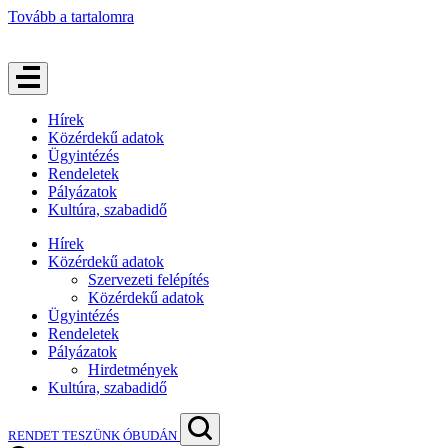
Tovább a tartalomra
Hírek
Közérdekű adatok
Ügyintézés
Rendeletek
Pályázatok
Kultúra, szabadidő
Hírek
Közérdekű adatok
Szervezeti felépítés
Közérdekű adatok
Ügyintézés
Rendeletek
Pályázatok
Hirdetmények
Kultúra, szabadidő
RENDET TESZÜNK ÓBUDÁN