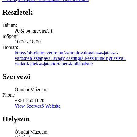
Részletek
Dátum:
2024. augusztus 20.
Időpont:
10:00 - 18:00
Honlap:
https://obudaimuzeum.hu/szereplovalogatas-a-jatek-a-
varosban-sztarjaval-avagy-castingra-keszulunk-nyuszival-
csaladi-jatek-a-jatektorteneti-kiallitasban/
Szervező
Óbudai Múzeum
Phone
+361 250 1020
View Szervező Website
Helyszín
Óbudai Múzeum