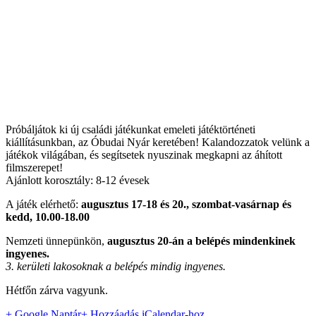
Próbáljátok ki új családi játékunkat emeleti játéktörténeti
kiállításunkban, az Óbudai Nyár keretében! Kalandozzatok velünk a
játékok világában, és segítsetek nyuszinak megkapni az áhított
filmszerepet!
Ajánlott korosztály: 8-12 évesek
A játék elérhető:
augusztus 17-18 és 20., szombat-vasárnap és
kedd, 10.00-18.00
Nemzeti ünnepünkön,
augusztus 20-án a belépés mindenkinek
ingyenes.
3. kerületi lakosoknak a belépés mindig ingyenes.
Hétfőn zárva vagyunk.
+ Google Naptár
+ Hozzáadás iCalendar-hoz