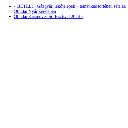
«
BETELT! Gázgyári lakótelepek – tematikus történeti séta az
Óbudai Nyár keretében
Óbudai Kézműves Sörfesztivál 2024
»