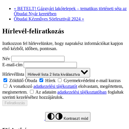
«
BETELT! Gázgyári lakótelepek – tematikus történeti séta az
Óbudai Nyár keretében
Óbudai Kézműves Sörfesztivál 2024
»
Hírlevél-feliratkozás
Iratkozzon fel hírlevelünkre, hogy naprakész információkat kapjon
első kézből, időben, pontosan.
Név
E-mail-cím
Hírlevéllista
Hírlevél lista
2
lista kiválasztva
Zöldülő Óbuda
Hírek
Gyermekvédelmi e-mail kurzus
A vonatkozó
adatkezelési tájékoztatót
elolvastam, megértettem,
megismertem.
Az adataim
adatkezelési tájékoztatóban
foglaltak
szerinti kezeléséhez hozzájárulok.
Feliratkozás
Kontraszt mód