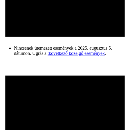
Nincsenek ütemezett események a 2025. augusztus 5.
dátumon. Ugrás a
:következő közelgő események
.