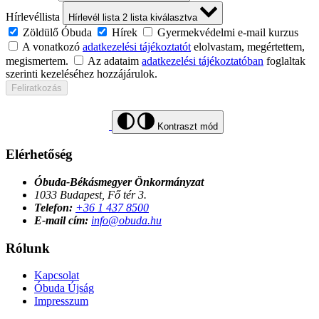
Hírlevéllista
Hírlevél lista
2
lista kiválasztva
Zöldülő Óbuda
Hírek
Gyermekvédelmi e-mail kurzus
A vonatkozó
adatkezelési tájékoztatót
elolvastam, megértettem,
megismertem.
Az adataim
adatkezelési tájékoztatóban
foglaltak
szerinti kezeléséhez hozzájárulok.
Feliratkozás
Kontraszt mód
Elérhetőség
Óbuda-Békásmegyer Önkormányzat
1033 Budapest, Fő tér 3.
Telefon:
+36 1 437 8500
E-mail cím:
info@obuda.hu
Rólunk
Kapcsolat
Óbuda Újság
Impresszum