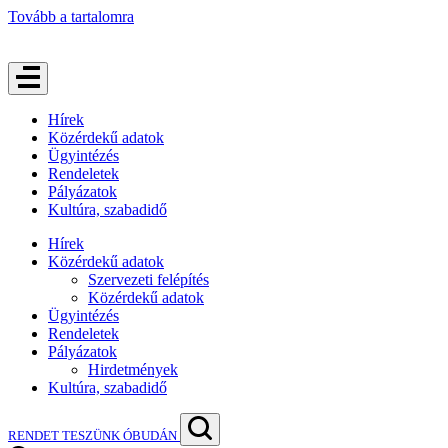
Tovább a tartalomra
Hírek
Közérdekű adatok
Ügyintézés
Rendeletek
Pályázatok
Kultúra, szabadidő
Hírek
Közérdekű adatok
Szervezeti felépítés
Közérdekű adatok
Ügyintézés
Rendeletek
Pályázatok
Hirdetmények
Kultúra, szabadidő
RENDET TESZÜNK ÓBUDÁN