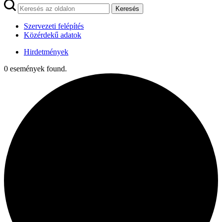
Keresés
Szervezeti felépítés
Közérdekű adatok
Hirdetmények
0 események found.