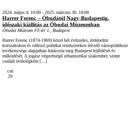
2024. május 4. 10:00
-
2025. március 30. 18:00
Harrer Ferenc – Óbudától Nagy-Budapestig,
időszaki kiállítás az Óbudai Múzeumban
Óbudai Múzeum
Fő tér 1., Budapest
Harrer Ferenc (1874-1969) közel hét évtizedes, történelmi
korszakokon és változó politikai rendszereken átívelő várospolitikusi
tevékenysége alapjaiban határozta meg Budapest fejlődését és
működését. A jogász végzettségű urbanisztikai szakember, szinte
családi örökségként […]
csü
29