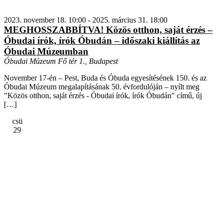
2023. november 18. 10:00
-
2025. március 31. 18:00
MEGHOSSZABBÍTVA! Közös otthon, saját érzés –
Óbudai írók, írók Óbudán – időszaki kiállítás az
Óbudai Múzeumban
Óbudai Múzeum
Fő tér 1., Budapest
November 17-én – Pest, Buda és Óbuda egyesítésének 150. és az
Óbudai Múzeum megalapításának 50. évfordulóján – nyílt meg
"Közös otthon, saját érzés - Óbudai írók, írók Óbudán" című, új
[…]
csü
29