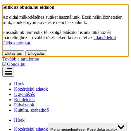
Sütik az obuda.hu oldalon
Az oldal működéséhez sütiket használunk. Ezek nélkülözhetetlen
sütik, amiket nyomkövetésre nem használunk.
Használunk harmadik fél szolgáltatásokat is analitikához és
marketinghez. További részletekért keresse fel az
adatvédelmi
tájékoztatónkat
.
Elutasítás
Elfogadás
Tovább a tartalomra
Hírek
Közérdekű adatok
Ügyintézés
Rendeletek
Pályázatok
Kultúra, szabadidő
Hírek
Közérdekű adatok
Menü megjelenítése: Közérdekű adatok