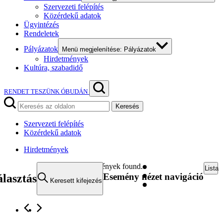
Szervezeti felépítés
Közérdekű adatok
Ügyintézés
Rendeletek
Pályázatok
Menü megjelenítése: Pályázatok
Hirdetmények
Kultúra, szabadidő
RENDET TESZÜNK ÓBUDÁN
Keresés
Szervezeti felépítés
Közérdekű adatok
Hirdetmények
20 események found.
Lista
Esemény nézet navigáció
lasztás
Keresett kifejezés