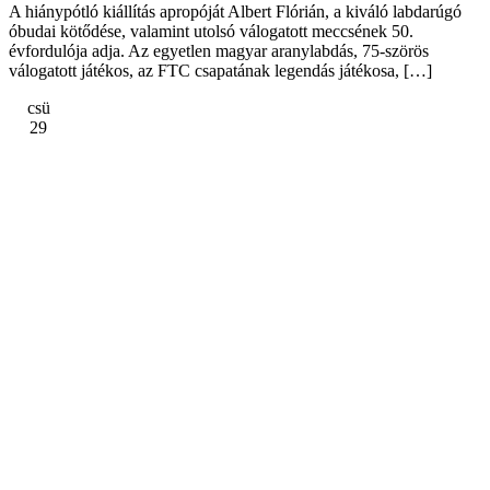
A hiánypótló kiállítás apropóját Albert Flórián, a kiváló labdarúgó
óbudai kötődése, valamint utolsó válogatott meccsének 50.
évfordulója adja. Az egyetlen magyar aranylabdás, 75-szörös
válogatott játékos, az FTC csapatának legendás játékosa, […]
csü
29