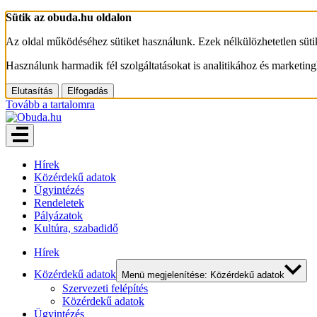
Sütik az obuda.hu oldalon
Az oldal működéséhez sütiket használunk. Ezek nélkülözhetetlen süt
Használunk harmadik fél szolgáltatásokat is analitikához és marketing
Elutasítás
Elfogadás
Tovább a tartalomra
Hírek
Közérdekű adatok
Ügyintézés
Rendeletek
Pályázatok
Kultúra, szabadidő
Hírek
Közérdekű adatok
Menü megjelenítése: Közérdekű adatok
Szervezeti felépítés
Közérdekű adatok
Ügyintézés