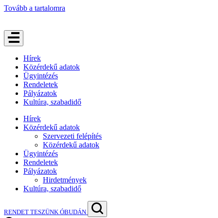
Tovább a tartalomra
Hírek
Közérdekű adatok
Ügyintézés
Rendeletek
Pályázatok
Kultúra, szabadidő
Hírek
Közérdekű adatok
Szervezeti felépítés
Közérdekű adatok
Ügyintézés
Rendeletek
Pályázatok
Hirdetmények
Kultúra, szabadidő
RENDET TESZÜNK ÓBUDÁN