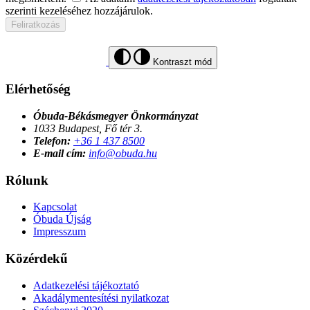
szerinti kezeléséhez hozzájárulok.
Feliratkozás
Kontraszt mód
Elérhetőség
Óbuda-Békásmegyer Önkormányzat
1033 Budapest, Fő tér 3.
Telefon:
+36 1 437 8500
E-mail cím:
info@obuda.hu
Rólunk
Kapcsolat
Óbuda Újság
Impresszum
Közérdekű
Adatkezelési tájékoztató
Akadálymentesítési nyilatkozat