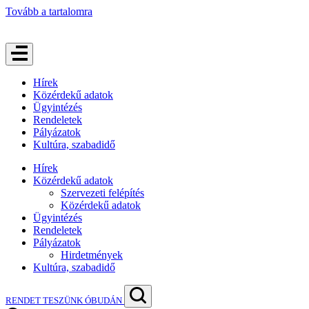
Tovább a tartalomra
Hírek
Közérdekű adatok
Ügyintézés
Rendeletek
Pályázatok
Kultúra, szabadidő
Hírek
Közérdekű adatok
Szervezeti felépítés
Közérdekű adatok
Ügyintézés
Rendeletek
Pályázatok
Hirdetmények
Kultúra, szabadidő
RENDET TESZÜNK ÓBUDÁN