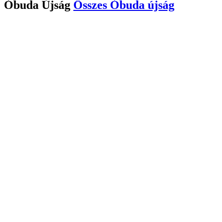
Óbuda Újság
Összes
Óbuda újság