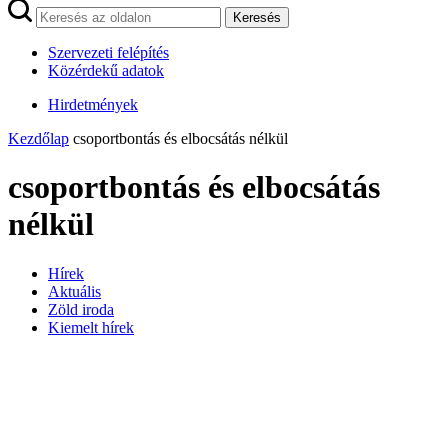
Keresés
Szervezeti felépítés
Közérdekű adatok
Hirdetmények
Kezdőlap
csoportbontás és elbocsátás nélkül
csoportbontás és elbocsátás
nélkül
Hírek
Aktuális
Zöld iroda
Kiemelt hírek