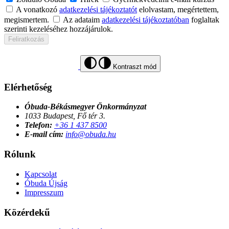
A vonatkozó
adatkezelési tájékoztatót
elolvastam, megértettem,
megismertem.
Az adataim
adatkezelési tájékoztatóban
foglaltak
szerinti kezeléséhez hozzájárulok.
Feliratkozás
Kontraszt mód
Elérhetőség
Óbuda-Békásmegyer Önkormányzat
1033 Budapest, Fő tér 3.
Telefon:
+36 1 437 8500
E-mail cím:
info@obuda.hu
Rólunk
Kapcsolat
Óbuda Újság
Impresszum
Közérdekű