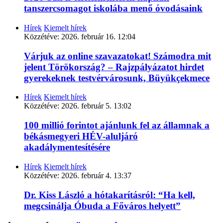
tanszercsomagot iskolába menő óvodásaink
Hírek
Kiemelt hírek
Közzétéve:
2026. február 16. 12:04
Várjuk az online szavazatokat! Számodra mit
jelent Törökország? – Rajzpályázatot hirdet
gyerekeknek testvérvárosunk, Büyükçekmece
Hírek
Kiemelt hírek
Közzétéve:
2026. február 5. 13:02
100 millió forintot ajánlunk fel az államnak a
békásmegyeri HÉV-aluljáró
akadálymentesítésére
Hírek
Kiemelt hírek
Közzétéve:
2026. február 4. 13:37
Dr. Kiss László a hótakarításról: “Ha kell,
megcsinálja Óbuda a Főváros helyett”