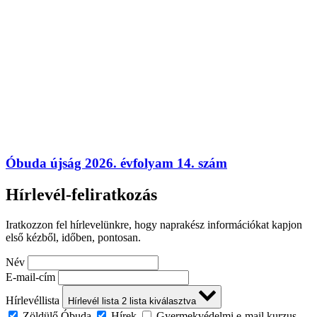
Óbuda újság 2026. évfolyam 14. szám
Hírlevél-feliratkozás
Iratkozzon fel hírlevelünkre, hogy naprakész információkat kapjon
első kézből, időben, pontosan.
Név
E-mail-cím
Hírlevéllista
Hírlevél lista
2
lista kiválasztva
Zöldülő Óbuda
Hírek
Gyermekvédelmi e-mail kurzus