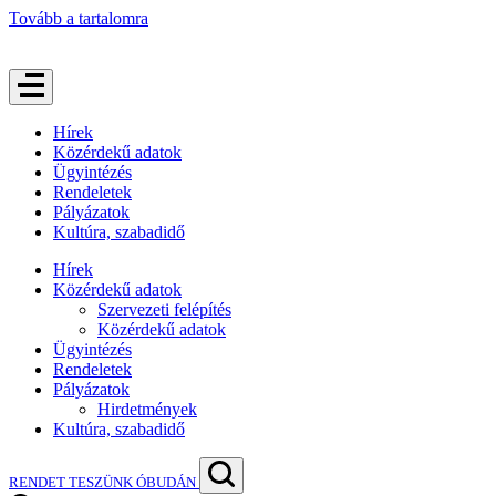
Tovább a tartalomra
Hírek
Közérdekű adatok
Ügyintézés
Rendeletek
Pályázatok
Kultúra, szabadidő
Hírek
Közérdekű adatok
Szervezeti felépítés
Közérdekű adatok
Ügyintézés
Rendeletek
Pályázatok
Hirdetmények
Kultúra, szabadidő
RENDET TESZÜNK ÓBUDÁN