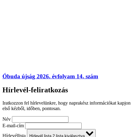
Óbuda újság 2026. évfolyam 14. szám
Hírlevél-feliratkozás
Iratkozzon fel hírlevelünkre, hogy naprakész információkat kapjon
első kézből, időben, pontosan.
Név
E-mail-cím
Hírlevéllista
Hírlevél lista
2
lista kiválasztva