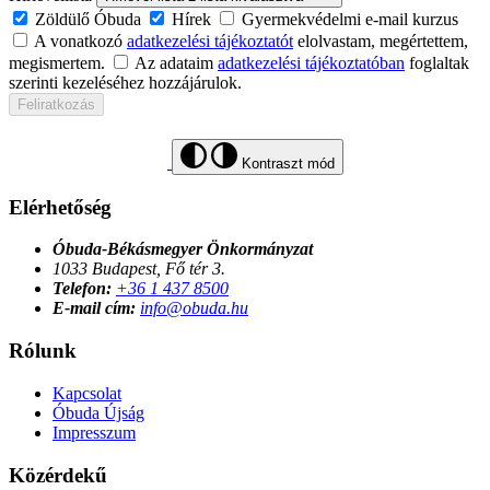
Zöldülő Óbuda
Hírek
Gyermekvédelmi e-mail kurzus
A vonatkozó
adatkezelési tájékoztatót
elolvastam, megértettem,
megismertem.
Az adataim
adatkezelési tájékoztatóban
foglaltak
szerinti kezeléséhez hozzájárulok.
Feliratkozás
Kontraszt mód
Elérhetőség
Óbuda-Békásmegyer Önkormányzat
1033 Budapest, Fő tér 3.
Telefon:
+36 1 437 8500
E-mail cím:
info@obuda.hu
Rólunk
Kapcsolat
Óbuda Újság
Impresszum
Közérdekű