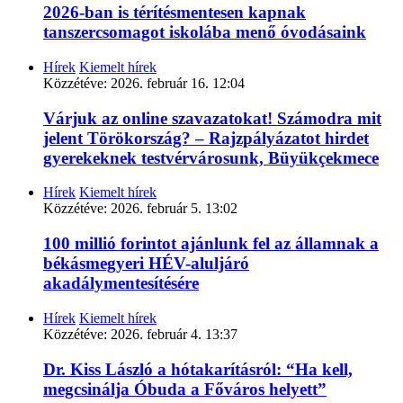
2026-ban is térítésmentesen kapnak
tanszercsomagot iskolába menő óvodásaink
Hírek
Kiemelt hírek
Közzétéve:
2026. február 16. 12:04
Várjuk az online szavazatokat! Számodra mit
jelent Törökország? – Rajzpályázatot hirdet
gyerekeknek testvérvárosunk, Büyükçekmece
Hírek
Kiemelt hírek
Közzétéve:
2026. február 5. 13:02
100 millió forintot ajánlunk fel az államnak a
békásmegyeri HÉV-aluljáró
akadálymentesítésére
Hírek
Kiemelt hírek
Közzétéve:
2026. február 4. 13:37
Dr. Kiss László a hótakarításról: “Ha kell,
megcsinálja Óbuda a Főváros helyett”