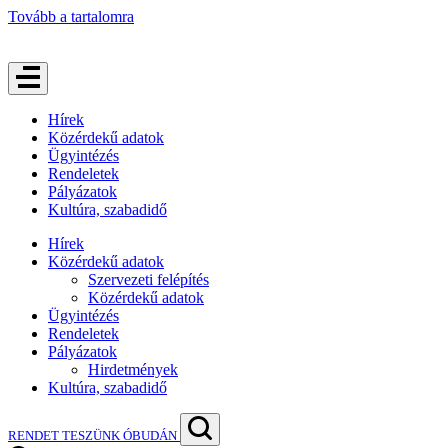
Tovább a tartalomra
Hírek
Közérdekű adatok
Ügyintézés
Rendeletek
Pályázatok
Kultúra, szabadidő
Hírek
Közérdekű adatok
Szervezeti felépítés
Közérdekű adatok
Ügyintézés
Rendeletek
Pályázatok
Hirdetmények
Kultúra, szabadidő
RENDET TESZÜNK ÓBUDÁN