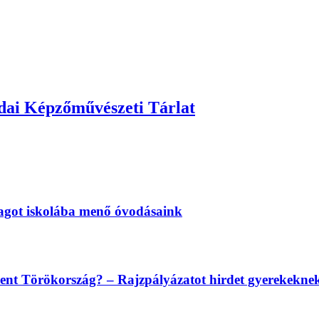
ai Képzőművészeti Tárlat
magot iskolába menő óvodásaink
lent Törökország? – Rajzpályázatot hirdet gyerekekn