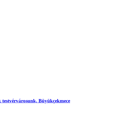
ek testvérvárosunk, Büyükçekmece