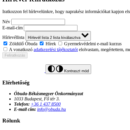
Iratkozzon fel hírlevelünkre, hogy naprakész információkat kapjon el
Név
E-mail-cím
Hírlevéllista
Hírlevél lista
2
lista kiválasztva
Zöldülő Óbuda
Hírek
Gyermekvédelmi e-mail kurzus
A vonatkozó
adatkezelési tájékoztatót
elolvastam, megértettem, m
Feliratkozás
Kontraszt mód
Elérhetőség
Óbuda-Békásmegyer Önkormányzat
1033 Budapest, Fő tér 3.
Telefon:
+36 1 437 8500
E-mail cím:
info@obuda.hu
Rólunk