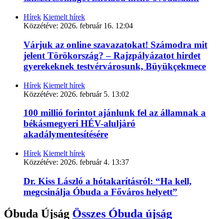
Hírek
Kiemelt hírek
Közzétéve:
2026. február 16. 12:04
Várjuk az online szavazatokat! Számodra mit
jelent Törökország? – Rajzpályázatot hirdet
gyerekeknek testvérvárosunk, Büyükçekmece
Hírek
Kiemelt hírek
Közzétéve:
2026. február 5. 13:02
100 millió forintot ajánlunk fel az államnak a
békásmegyeri HÉV-aluljáró
akadálymentesítésére
Hírek
Kiemelt hírek
Közzétéve:
2026. február 4. 13:37
Dr. Kiss László a hótakarításról: “Ha kell,
megcsinálja Óbuda a Főváros helyett”
Óbuda Újság
Összes
Óbuda újság