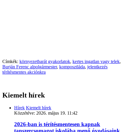
Címkék:
környezetbarát gyakorlatok
,
kertes ingatlan vagy telek
,
Burján Ferenc alpolgármester
,
komposztláda
,
jelentkezés
térítésmentes akciónkra
Kiemelt hírek
Hírek
Kiemelt hírek
Közzétéve:
2026. május 19. 11:42
2026-ban is térítésmentesen kapnak
tanszercsomagot iskolába menő óvodásaink