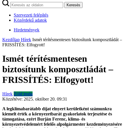
Keresés
Szervezeti felépítés
Közérdekű adatok
Hirdetmények
Kezdőlap
Hírek
Ismét térítésmentesen biztosítunk komposztládát –
FRISSÍTÉS: Elfogyott!
Ismét térítésmentesen
biztosítunk komposztládát –
FRISSÍTÉS: Elfogyott!
Hírek
Zöld iroda
Közzétéve:
2025. október 20. 09:31
A legklímabarátabb díjat elnyert kerületként számunkra
kiemelt érték a környezetbarát gyakorlatok terjesztése és
támogatása, ezért Burján Ferenc, klíma- és
környezetvédelemért felelős alpolgármester kezdeményezésére