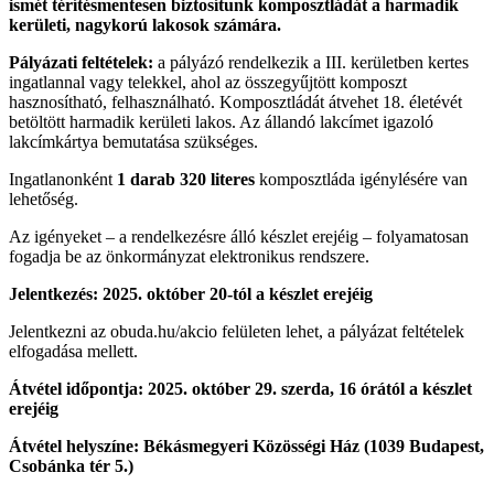
ismét térítésmentesen biztosítunk komposztládát a harmadik
kerületi, nagykorú lakosok számára.
Pályázati feltételek:
a pályázó rendelkezik a III. kerületben kertes
ingatlannal vagy telekkel, ahol az összegyűjtött komposzt
hasznosítható, felhasználható. Komposztládát átvehet 18. életévét
betöltött harmadik kerületi lakos. Az állandó lakcímet igazoló
lakcímkártya bemutatása szükséges.
Ingatlanonként
1 darab 320 literes
komposztláda igénylésére van
lehetőség.
Az igényeket – a rendelkezésre álló készlet erejéig – folyamatosan
fogadja be az önkormányzat elektronikus rendszere.
Jelentkezés:
2025. október 20-tól a készlet erejéig
Jelentkezni az obuda.hu/akcio felületen lehet, a pályázat feltételek
elfogadása mellett.
Átvétel időpontja: 2025. október 29. szerda, 16 órától a készlet
erejéig
Átvétel helyszíne: Békásmegyeri Közösségi Ház (1039 Budapest,
Csobánka tér 5.)