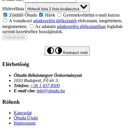
Hírlevéllista
Hírlevél lista
2
lista kiválasztva
Zöldülő Óbuda
Hírek
Gyermekvédelmi e-mail kurzus
A vonatkozó
adatkezelési tájékoztatót
elolvastam, megértettem,
megismertem.
Az adataim
adatkezelési tájékoztatóban
foglaltak
szerinti kezeléséhez hozzájárulok.
Feliratkozás
Kontraszt mód
Elérhetőség
Óbuda-Békásmegyer Önkormányzat
1033 Budapest, Fő tér 3.
Telefon:
+36 1 437 8500
E-mail cím:
info@obuda.hu
Rólunk
Kapcsolat
Óbuda Újság
Impresszum