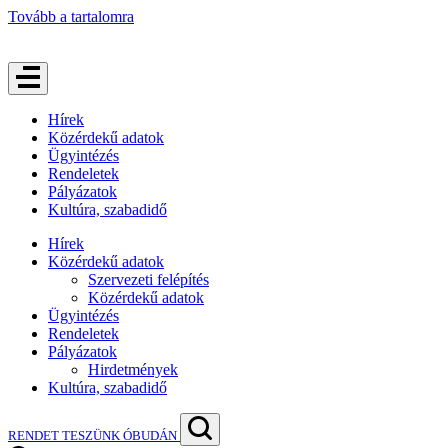
Tovább a tartalomra
Hírek
Közérdekű adatok
Ügyintézés
Rendeletek
Pályázatok
Kultúra, szabadidő
Hírek
Közérdekű adatok
Szervezeti felépítés
Közérdekű adatok
Ügyintézés
Rendeletek
Pályázatok
Hirdetmények
Kultúra, szabadidő
RENDET TESZÜNK ÓBUDÁN