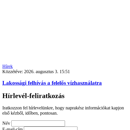
Hírek
Közzétéve:
2026. augusztus 3. 15:51
Lakossági felhívás a felelős vízhasználatra
Hírlevél-feliratkozás
Iratkozzon fel hírlevelünkre, hogy naprakész információkat kapjon
első kézből, időben, pontosan.
Név
E-mail-cím