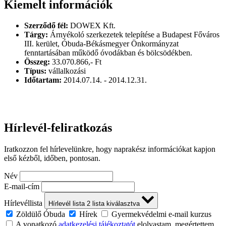
Kiemelt információk
Szerződő fél:
DOWEX Kft.
Tárgy:
Árnyékoló szerkezetek telepítése a Budapest Főváros
III. kerület, Óbuda-Békásmegyer Önkormányzat
fenntartásában működő óvodákban és bölcsödékben.
Összeg:
33.070.866,- Ft
Típus:
vállalkozási
Időtartam:
2014.07.14. - 2014.12.31.
Hírlevél-feliratkozás
Iratkozzon fel hírlevelünkre, hogy naprakész információkat kapjon
első kézből, időben, pontosan.
Név
E-mail-cím
Hírlevéllista
Hírlevél lista
2
lista kiválasztva
Zöldülő Óbuda
Hírek
Gyermekvédelmi e-mail kurzus
A vonatkozó
adatkezelési tájékoztatót
elolvastam, megértettem,