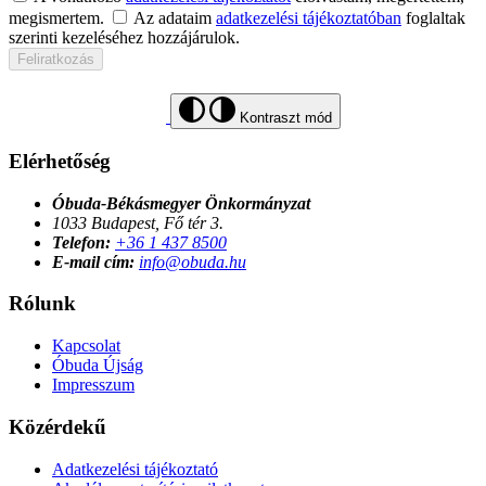
megismertem.
Az adataim
adatkezelési tájékoztatóban
foglaltak
szerinti kezeléséhez hozzájárulok.
Feliratkozás
Kontraszt mód
Elérhetőség
Óbuda-Békásmegyer Önkormányzat
1033 Budapest, Fő tér 3.
Telefon:
+36 1 437 8500
E-mail cím:
info@obuda.hu
Rólunk
Kapcsolat
Óbuda Újság
Impresszum
Közérdekű
Adatkezelési tájékoztató