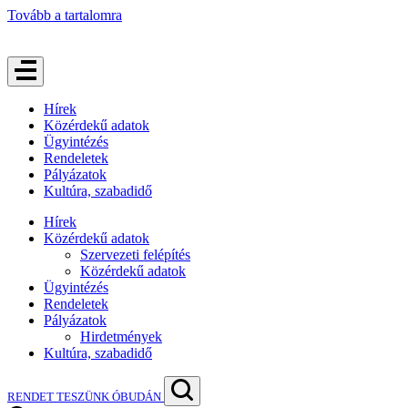
Tovább a tartalomra
Hírek
Közérdekű adatok
Ügyintézés
Rendeletek
Pályázatok
Kultúra, szabadidő
Hírek
Közérdekű adatok
Szervezeti felépítés
Közérdekű adatok
Ügyintézés
Rendeletek
Pályázatok
Hirdetmények
Kultúra, szabadidő
RENDET TESZÜNK ÓBUDÁN