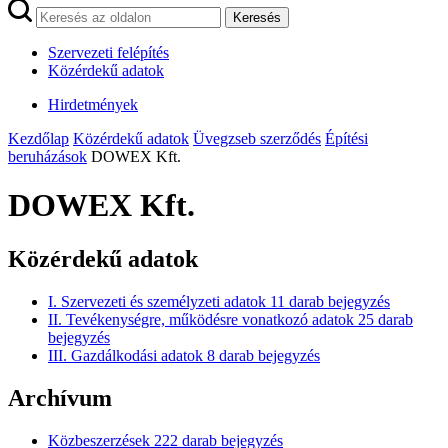
Keresés
Szervezeti felépítés
Közérdekű adatok
Hirdetmények
Kezdőlap
Közérdekű adatok
Üvegzseb szerződés
Építési
beruházások
DOWEX Kft.
DOWEX Kft.
Közérdekű adatok
I. Szervezeti és személyzeti adatok
11
darab bejegyzés
II. Tevékenységre, működésre vonatkozó adatok
25
darab
bejegyzés
III. Gazdálkodási adatok
8
darab bejegyzés
Archívum
Közbeszerzések
222
darab bejegyzés