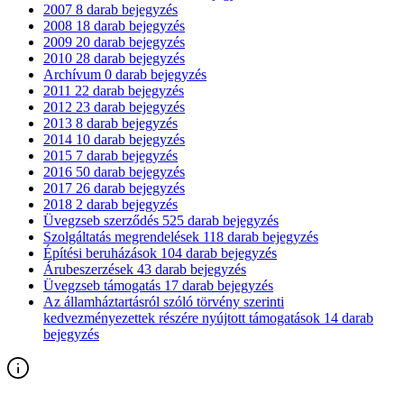
2007
8
darab bejegyzés
2008
18
darab bejegyzés
2009
20
darab bejegyzés
2010
28
darab bejegyzés
Archívum
0
darab bejegyzés
2011
22
darab bejegyzés
2012
23
darab bejegyzés
2013
8
darab bejegyzés
2014
10
darab bejegyzés
2015
7
darab bejegyzés
2016
50
darab bejegyzés
2017
26
darab bejegyzés
2018
2
darab bejegyzés
Üvegzseb szerződés
525
darab bejegyzés
Szolgáltatás megrendelések
118
darab bejegyzés
Építési beruházások
104
darab bejegyzés
Árubeszerzések
43
darab bejegyzés
Üvegzseb támogatás
17
darab bejegyzés
Az államháztartásról szóló törvény szerinti
kedvezményezettek részére nyújtott támogatások
14
darab
bejegyzés