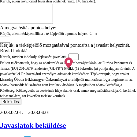
Kérjük, adjon rövid címet fejlesztési ötletének (max. 140 karakter).
A megvalósítás pontos helye:
Kérjük, a lenti térképen állítsa a térképjelölőt a pontos helyre.
Kérjük, a térképjelölő mozgatásával pontosítsa a javaslat helyszínét.
Rövid indoklás:
Kérjük, röviden indokolja fejlesztési javaslatát.
Ezúton tájékoztatjuk, hogy az adatkezelés az Érintett hozzájárulásán, az Európa Parlament és
Tanács (EU) 2016/679 rendelete (“GDPR”) 6. cikk (1) bekezdés (a) pontja alapján történik. A
javaslattétellel Ön hozzájárul személyes adatainak kezeléséhez. Tájékoztatjuk, hogy azokat
kizárólag Óbuda-Békásmegyer Önkormányzat arra kijelölt munkatársa fogja megismerni, az
adatok harmadik fél számára nem kerülnek átadásra. A megküldött adatok kizárólag a
Közösségi Költségvetés tervezésének ideje alatt és csak annak megvalósítása céljából kerülnek
felhasználásra, azt követően törlésre kerülnek.
Beküldés
2023.02.01. – 2023.04.01
Javaslatok beküldése