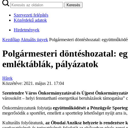
Keresés
Szervezeti felépítés
Közérdekű adatok
Hirdetmények
Kezdőlap
Aktuális ügyek
Polgármesteri döntéshozatal: együttműködés
Polgármesteri döntéshozatal: eg
emléktáblák, pályázatok
Hírek
Közzétéve:
2021. május 21. 17:04
Szentendre Város Önkormányzatával és Újpest Önkormányzatával
városokért – helyi fenntartható energetikai beruházások támogatása”
Önkormányzatunk folytatja
együttműködését a Pénzügyőr Sportegy
megerősödik a sportélet, emellett a sporttelep lehetőséget nyújt arra i
Kulturális folyóiratunk,
az Óbudai Anziksz helyzete is rendezésre k
szerkesztésének és terjesztésének feladatát az elsősorban nívós zenei