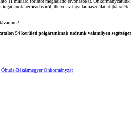
érintő 11 milliárd forintot meghaladó elvonásokat. Önkormányzatunk
 ingatlanok bérbeadásáról, illetve az ingatlanhasználati díjhátralék
 kívánunk!
atalon 54 kerületi polgárunknak tudtunk valamilyen segítséget
,
Óbuda-Békásmegyer Önkormányzat