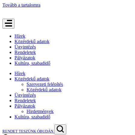
Tovább a tartalomra
Hírek
Közérdekű adatok
Ügyintézés
Rendeletek
Pályázatok
Kultúra, szabadidő
Hírek
Közérdekű adatok
Szervezeti felépítés
Közérdekű adatok
Ügyintézés
Rendeletek
Pályázatok
Hirdetmények
Kultúra, szabadidő
RENDET TESZÜNK ÓBUDÁN