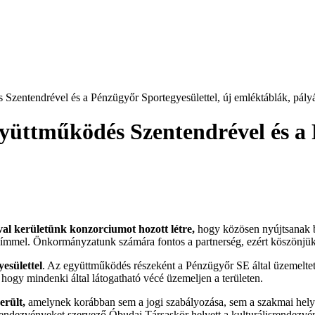
 Szentendrével és a Pénzügyőr Sportegyesülettel, új emléktáblák, pály
yüttműködés Szentendrével és a 
 kerületünk konzorciumot hozott létre,
hogy közösen nyújtsanak b
 címmel. Önkormányzatunk számára fontos a partnerség, ezért köszönjük
esülettel
. Az együttműködés részeként a Pénzügyőr SE által üzemeltetet
s, hogy mindenki által látogatható vécé üzemeljen a területen.
erült,
amelynek korábban sem a jogi szabályozása, sem a szakmai helye
 rendezvényeket szervező Óbudai Társaskör helyett a kulturálisrendezvé