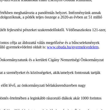
mértékben meghatározta a pandémiás helyzet. Intézményünk annak
akdolgozóknak, a pótlék teljes összege a 2020-as évben az 51 millió
ítélt fejlesztési pénzeket szakrendelőnktől. Védőmaszkokra 121-szer,
tos célja az áldozattá válás megelőzése és a bűncselekmények
álló gyermekvédelmi oldalt is:
www.obuda.hu/gyermekvedelem
.
 Önkormányzatunk és a kerületi Cigány Nemzetiségi Önkormányzat
at a személyeket és közösségeket, akik/amelyek fontosnak tartják
előtt lévő, az önkormányzati bérlakásrendszerben nagy
döntés értelmében a leginkább rászoruló diákok akár 1000 forintos