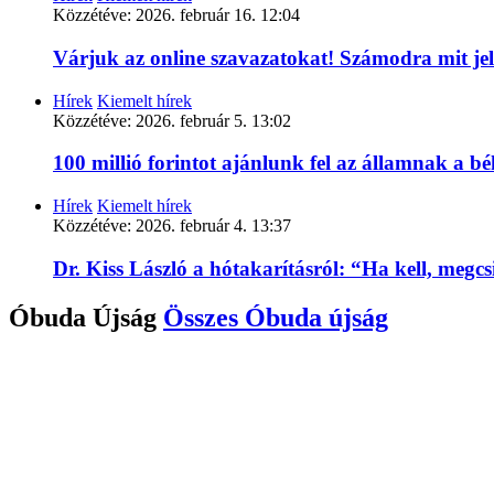
Közzétéve:
2026. február 16. 12:04
Várjuk az online szavazatokat! Számodra mit je
Hírek
Kiemelt hírek
Közzétéve:
2026. február 5. 13:02
100 millió forintot ajánlunk fel az államnak a 
Hírek
Kiemelt hírek
Közzétéve:
2026. február 4. 13:37
Dr. Kiss László a hótakarításról: “Ha kell, megc
Óbuda Újság
Összes
Óbuda újság