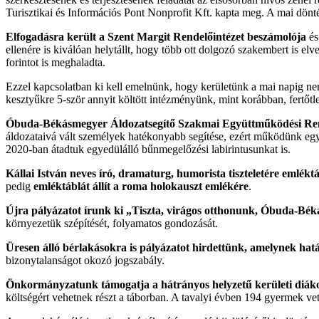
Turisztikai és Információs Pont Nonprofit Kft. kapta meg. A mai dönt
Elfogadásra került a Szent Margit Rendelőintézet beszámolója
és
ellenére is kiválóan helytállt, hogy több ott dolgozó szakembert is el
forintot is meghaladta.
Ezzel kapcsolatban ki kell emelnünk, hogy kerületünk a mai napig nem
kesztyűkre 5-ször annyit költött intézményünk, mint korábban, fertőtl
Óbuda-Békásmegyer Áldozatsegítő Szakmai Együttműködési Rend
áldozataivá vált személyek hatékonyabb segítése, ezért működünk eg
2020-ban átadtuk egyedülálló bűnmegelőzési labirintusunkat is.
Kállai István neves író, dramaturg, humorista tiszteletére emlékt
pedig
emléktáblát állít a roma holokauszt emlékére
.
Újra pályázatot írunk ki „Tiszta, virágos otthonunk, Óbuda-Bé
környezetük szépítését, folyamatos gondozását.
Üresen álló bérlakásokra is pályázatot hirdettünk, amelynek határ
bizonytalanságot okozó jogszabály.
Önkormányzatunk támogatja a hátrányos helyzetű kerületi diák
költségért vehetnek részt a táborban. A tavalyi évben 194 gyermek v