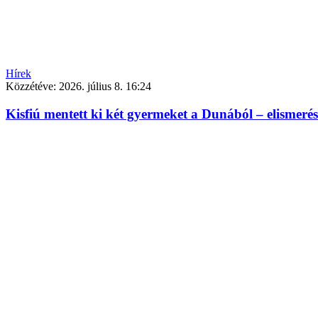
Hírek
Közzétéve:
2026. július 8. 16:24
Kisfiú mentett ki két gyermeket a Dunából – elismerés