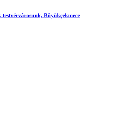
ek testvérvárosunk, Büyükçekmece