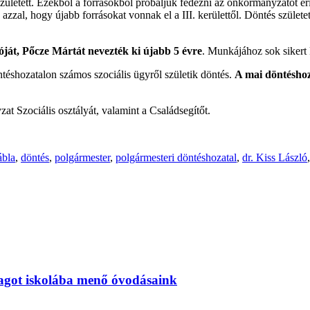
s született. Ezekből a forrásokból próbáljuk fedezni az önkormányzatot 
zal, hogy újabb forrásokat vonnak el a III. kerülettől. Döntés született
ját, Pőcze Mártát nevezték ki újabb 5 évre
. Munkájához sok sikert
téshozatalon számos szociális ügyről születik döntés.
A mai döntéshoz
t Szociális osztályát, valamint a Családsegítőt.
ábla
,
döntés
,
polgármester
,
polgármesteri döntéshozatal
,
dr. Kiss László
magot iskolába menő óvodásaink