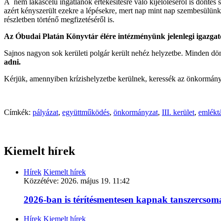
A nem lakáscélú ingatlanok értékesítésre való kijelöléséről is dönté
azért kényszerült ezekre a lépésekre, mert nap mint nap szembesülünk az
részletben történő megfizetéséről is.
Az Óbudai Platán Könyvtár élére intézményünk jelenlegi igazgató
Sajnos nagyon sok kerületi polgár került nehéz helyzetbe. Minden dön
adni.
Kérjük, amennyiben krízishelyzetbe kerülnek, keressék az önkormányza
Címkék:
pályázat
,
együttműködés
,
önkormányzat
,
III. kerület
,
emlékt
Kiemelt hírek
Hírek
Kiemelt hírek
Közzétéve:
2026. május 19. 11:42
2026-ban is térítésmentesen kapnak tanszercso
Hírek
Kiemelt hírek