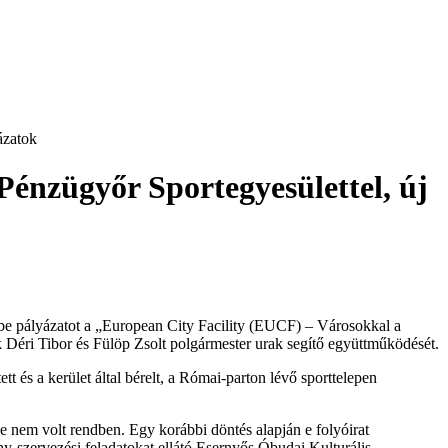
ázatok
Pénzügyőr Sportegyesülettel, új
e pályázatot a „European City Facility (EUCF) – Városokkal a
 Déri Tibor és Fülöp Zsolt polgármester urak segítő együttműködését.
t és a kerület által bérelt, a Római-parton lévő sporttelepen
 nem volt rendben. Egy korábbi döntés alapján e folyóirat
ny-szervezési feladatokat ellátó Esernyős Óbudai Kulturális,