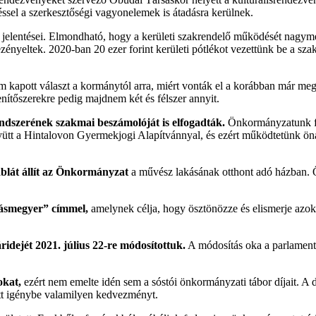
éssel a szerkesztőségi vagyonelemek is átadásra kerülnek.
 jelentései. Elmondható, hogy a kerületi szakrendelő működését nagy
vezényeltek. 2020-ban 20 ezer forint kerületi pótlékot vezettünk be a sz
 kapott választ a kormánytól arra, miért vonták el a korábban már meg
enítőszerekre pedig majdnem két és félszer annyit.
szerének szakmai beszámolóját is elfogadták.
Önkormányzatunk fon
yütt a Hintalovon Gyermekjogi Alapítvánnyal, és ezért működtetünk ön
áblát állít az Önkormányzat
a művész lakásának otthont adó házban.
kásmegyer” címmel,
amelynek célja, hogy ösztönözze és elismerje azok
idejét 2021. július 22-re módosítottuk.
A módosítás oka a parlament 
okat,
ezért nem emelte idén sem a sóstói önkormányzati tábor díjait. A 
ett igénybe valamilyen kedvezményt.