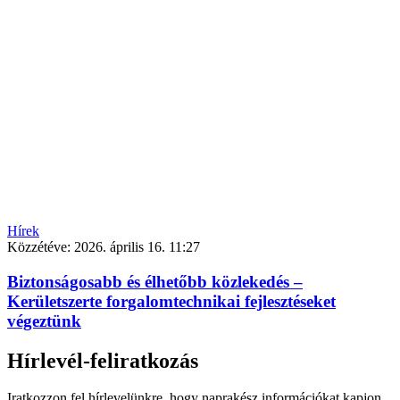
Hírek
Közzétéve:
2026. április 16. 11:27
Biztonságosabb és élhetőbb közlekedés –
Kerületszerte forgalomtechnikai fejlesztéseket
végeztünk
Hírlevél-feliratkozás
Iratkozzon fel hírlevelünkre, hogy naprakész információkat kapjon