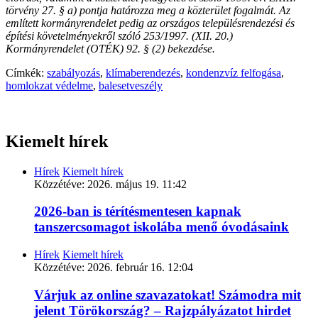
törvény 27. § a) pontja határozza meg a közterület fogalmát. Az
említett kormányrendelet pedig az országos településrendezési és
építési követelményekről szóló 253/1997. (XII. 20.)
Kormányrendelet (OTÉK) 92. § (2) bekezdése.
Címkék:
szabályozás
,
klímaberendezés
,
kondenzvíz felfogása
,
homlokzat védelme
,
balesetveszély
Kiemelt hírek
Hírek
Kiemelt hírek
Közzétéve:
2026. május 19. 11:42
2026-ban is térítésmentesen kapnak
tanszercsomagot iskolába menő óvodásaink
Hírek
Kiemelt hírek
Közzétéve:
2026. február 16. 12:04
Várjuk az online szavazatokat! Számodra mit
jelent Törökország? – Rajzpályázatot hirdet