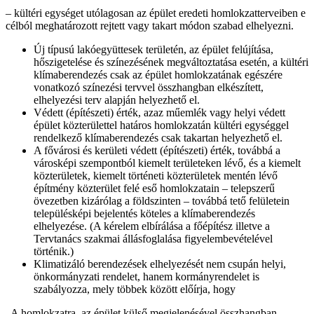
‒ kültéri egységet utólagosan az épület eredeti homlokzatterveiben e
célból meghatározott rejtett vagy takart módon szabad elhelyezni.
Új típusú lakóegyüttesek területén, az épület felújítása,
hőszigetelése és színezésének megváltoztatása esetén, a kültéri
klímaberendezés csak az épület homlokzatának egészére
vonatkozó színezési tervvel összhangban elkészített,
elhelyezési terv alapján helyezhető el.
Védett (építészeti) érték, azaz műemlék vagy helyi védett
épület közterülettel határos homlokzatán kültéri egységgel
rendelkező klímaberendezés csak takartan helyezhető el.
A fővárosi és kerületi védett (építészeti) érték, továbbá a
városképi szempontból kiemelt területeken lévő, és a kiemelt
közterületek, kiemelt történeti közterületek mentén lévő
építmény közterület felé eső homlokzatain – telepszerű
övezetben kizárólag a földszinten – továbbá tető felületein
településképi bejelentés köteles a klímaberendezés
elhelyezése. (A kérelem elbírálása a főépítész illetve a
Tervtanács szakmai állásfoglalása figyelembevételével
történik.)
Klimatizáló berendezések elhelyezését nem csupán helyi,
önkormányzati rendelet, hanem kormányrendelet is
szabályozza, mely többek között előírja, hogy
„A homlokzatra, az épület külső megjelenésével összhangban,