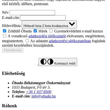
első kézből, időben, pontosan.
Név
E-mail-cím
Hírlevéllista
Hírlevél lista
2
lista kiválasztva
Zöldülő Óbuda
Hírek
Gyermekvédelmi e-mail kurzus
A vonatkozó
adatkezelési tájékoztatót
elolvastam, megértettem,
megismertem.
Az adataim
adatkezelési tájékoztatóban
foglaltak
szerinti kezeléséhez hozzájárulok.
Feliratkozás
Kontraszt mód
Elérhetőség
Óbuda-Békásmegyer Önkormányzat
1033 Budapest, Fő tér 3.
Telefon:
+36 1 437 8500
E-mail cím:
info@obuda.hu
Rólunk