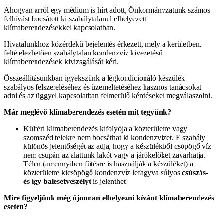
Ahogyan arról egy médium is hírt adott, Önkormányzatunk számos
felhívást bocsátott ki szabálytalanul elhelyezett
klímaberendezésekkel kapcsolatban.
Hivatalunkhoz közérdekű bejelentés érkezett, mely a kerületben,
feltételezhetően szabálytalan kondenzvíz kivezetésű
klímaberendezések kivizsgálását kéri.
Összeállításunkban igyekszünk a légkondicionáló készülék
szabályos felszereléséhez és üzemeltetéséhez hasznos tanácsokat
adni és az üggyel kapcsolatban felmerülő kérdéseket megválaszolni.
Már meglévő klímaberendezés esetén mit tegyünk?
Kültéri klímaberendezés kifolyója a közterületre vagy
szomszéd telekre nem bocsáthat ki kondenzvizet. E szabály
különös jelentőségét az adja, hogy a készülékből csöpögő víz
nem csupán az alattunk lakót vagy a járókelőket zavarhatja.
Télen (amennyiben fűtésre is használják a készüléket) a
közterületre kicsöpögő kondenzvíz lefagyva súlyos
csúszás-
és így balesetveszélyt
is jelenthet!
Mire figyeljünk még újonnan elhelyezni kívánt klímaberendezés
esetén?