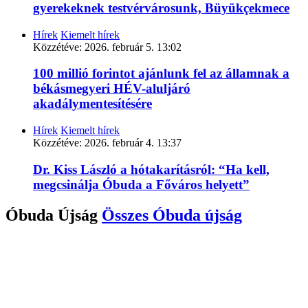
gyerekeknek testvérvárosunk, Büyükçekmece
Hírek
Kiemelt hírek
Közzétéve:
2026. február 5. 13:02
100 millió forintot ajánlunk fel az államnak a
békásmegyeri HÉV-aluljáró
akadálymentesítésére
Hírek
Kiemelt hírek
Közzétéve:
2026. február 4. 13:37
Dr. Kiss László a hótakarításról: “Ha kell,
megcsinálja Óbuda a Főváros helyett”
Óbuda Újság
Összes
Óbuda újság