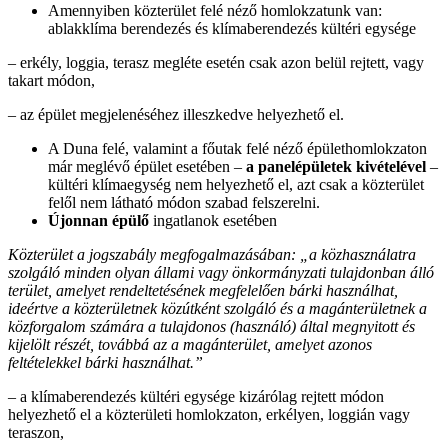
Amennyiben közterület felé néző homlokzatunk van:
ablakklíma berendezés és klímaberendezés kültéri egysége
‒ erkély, loggia, terasz megléte esetén csak azon belül rejtett, vagy
takart módon,
‒ az épület megjelenéséhez illeszkedve helyezhető el.
A Duna felé, valamint a főutak felé néző épülethomlokzaton
már meglévő épület esetében –
a panelépületek kivételével
–
kültéri klímaegység nem helyezhető el, azt csak a közterület
felől nem látható módon szabad felszerelni.
Újonnan épülő
ingatlanok esetében
Közterület a jogszabály megfogalmazásában: „a közhasználatra
szolgáló minden olyan állami vagy önkormányzati tulajdonban álló
terület, amelyet rendeltetésének megfelelően bárki használhat,
ideértve a közterületnek közútként szolgáló és a magánterületnek a
közforgalom számára a tulajdonos (használó) által megnyitott és
kijelölt részét, továbbá az a magánterület, amelyet azonos
feltételekkel bárki használhat.”
‒ a klímaberendezés kültéri egysége kizárólag rejtett módon
helyezhető el a közterületi homlokzaton, erkélyen, loggián vagy
teraszon,