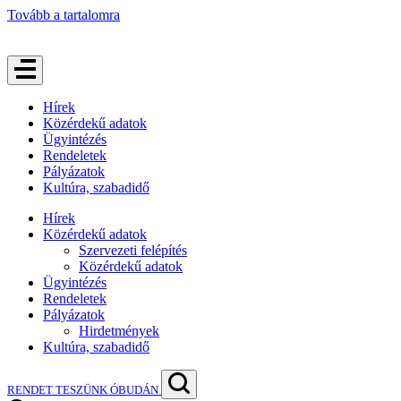
Tovább a tartalomra
Hírek
Közérdekű adatok
Ügyintézés
Rendeletek
Pályázatok
Kultúra, szabadidő
Hírek
Közérdekű adatok
Szervezeti felépítés
Közérdekű adatok
Ügyintézés
Rendeletek
Pályázatok
Hirdetmények
Kultúra, szabadidő
RENDET TESZÜNK ÓBUDÁN