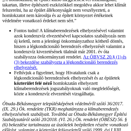
takartan, illetve építészeti eszközökkel megoldva akkor lehet klímát
felszerelni, ha az épület állékonyságát nem veszélyezteti, a
homlokzatot nem károsítja és az épített környezet értékeinek
védelmére vonatkozó érdeket nem sért.”
Fontos tudni! A klímaberendezések elhelyezésével valamint
azok kondenzvíz elvezetésével kapcsolatos szabályozás nem
új keletű, nem a jelenlegi önkormányzathoz köthető döntés,
hiszen a légkondicionáló berendezés elhelyezését valamint a
kondenzvíz kivezetésének tilalmát már 2001. év óta
szabályozza önkormányzati rendelet.
Az ÓBVSZ 20.§ (1) és
(3) bekezdése szabályozta a légkondicionáló berendezés
elhelyezését.
Felhívjuk a figyelmet, hogy Hivatalunk csak a
légkondicionáló berendezések elhelyezését és az épületek
közterület felé néző
homlokzatán elhelyezett
klímaberendezések jogszabályoknak való megfelelőségét,
közte a kondenzvíz elvezetését vizsgálhatja.
Óbuda-Békásmegyer településképének védelméről szóló 36/2017.
(IX. 29.) Ök. rendelete (TKR) meghatározza a klímaberendezés
elhelyezésének szabályait. Továbbá az Óbuda-Békásmegyer Építési
Szabályzatáról szóló 20/2018. (VI. 26.) Ök. rendelet (ÓBÉSZ) 56. §
(6) bekezdése tartalmazza az úszótelek beépítetlen részére vonatkozó
előírást, valamint a közterület felügyeletről szóló 1999. évi LXIII.