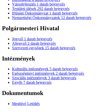
Városfejlesztés
1
darab bejegyzés
Testületi ülések
292
darab bejegyzés
Ifjúsági Önkormányzat
1
darab bejegyzés
Nemzetiségi Önkormányzatok
12
darab bejegyzés
Polgármesteri Hivatal
Jegyző
1
darab bejegyzés
Aljegyző
2
darab bejegyzés
Szervezeti egységek
15
darab bejegyzés
Intézmények
Kulturális intézmények
5
darab bejegyzés
Egészségügyi intézmények
2
darab bejegyzés
Szociális intézmények
3
darab bejegyzés
Egyéb
7
darab bejegyzés
Dokumentumok
Meghívó
Letöltés