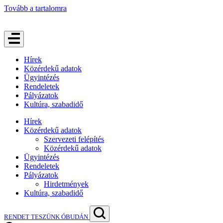
Tovább a tartalomra
Hírek
Közérdekű adatok
Ügyintézés
Rendeletek
Pályázatok
Kultúra, szabadidő
Hírek
Közérdekű adatok
Szervezeti felépítés
Közérdekű adatok
Ügyintézés
Rendeletek
Pályázatok
Hirdetmények
Kultúra, szabadidő
RENDET TESZÜNK ÓBUDÁN