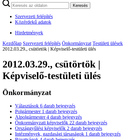
Keresés
Szervezeti felépítés
Közérdekű adatok
Hirdetmények
Kezdőlap
Szervezeti felépítés
Önkormányzat
Testületi ülések
2012.03.29., csütörtök | Képviselő-testületi ülés
2012.03.29., csütörtök |
Képviselő-testületi ülés
Önkormányzat
Választások
6
darab bejegyzés
Polgármester
1
darab bejegyzés
Alpolgármester
4
darab bejegyzés
Önkormányzati képviselők
22
darab bejegyzés
Országgyűlési képviselők
2
darab bejegyzés
Intézmények, gazdasági társaságok
1
darab bejegyzés
Bizottságok
4
darab bejegyzés