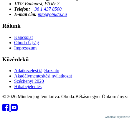
1033 Budapest, Fő tér 3.
Telefon:
+36 1 437 8500
E-mail cím:
info@obuda.hu
Rólunk
Kapcsolat
Óbuda Újság
Impresszum
Közérdekű
Adatkezelési tájékoztató
Akadálymentesítési nyilatkozat
Széchenyi 2020
Hibabejelentés
© 2026 Minden jog fenntartva. Óbuda-Békásmegyer Önkormányzat
Weboldalt fejlesztette