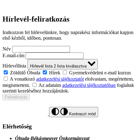
Hírlevél-feliratkozás
Iratkozzon fel hírlevelünkre, hogy naprakész információkat kapjon
első kézből, időben, pontosan.
Név
E-mail-cím
Hírlevéllista
Hírlevél lista
2
lista kiválasztva
Zöldülő Óbuda
Hírek
Gyermekvédelmi e-mail kurzus
A vonatkozó
adatkezelési tájékoztatót
elolvastam, megértettem,
megismertem.
Az adataim
adatkezelési tájékoztatóban
foglaltak
szerinti kezeléséhez hozzájárulok.
Feliratkozás
Kontraszt mód
Elérhetőség
Óbuda-Békásmegyer Önkormányzat