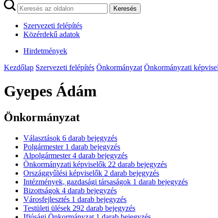
Keresés
Szervezeti felépítés
Közérdekű adatok
Hirdetmények
Kezdőlap
Szervezeti felépítés
Önkormányzat
Önkormányzati képvise
Gyepes Ádám
Önkormányzat
Választások
6
darab bejegyzés
Polgármester
1
darab bejegyzés
Alpolgármester
4
darab bejegyzés
Önkormányzati képviselők
22
darab bejegyzés
Országgyűlési képviselők
2
darab bejegyzés
Intézmények, gazdasági társaságok
1
darab bejegyzés
Bizottságok
4
darab bejegyzés
Városfejlesztés
1
darab bejegyzés
Testületi ülések
292
darab bejegyzés
Ifjúsági Önkormányzat
1
darab bejegyzés