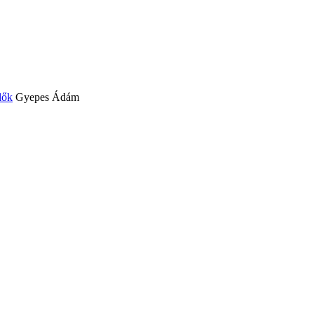
lők
Gyepes Ádám