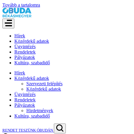
Tovább a tartalomra
Hírek
Közérdekű adatok
Ügyintézés
Rendeletek
Pályázatok
Kultúra, szabadidő
Hírek
Közérdekű adatok
Szervezeti felépítés
Közérdekű adatok
Ügyintézés
Rendeletek
Pályázatok
Hirdetmények
Kultúra, szabadidő
RENDET TESZÜNK ÓBUDÁN