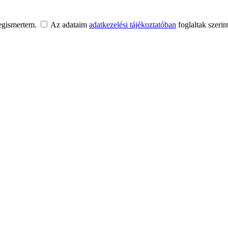
egismertem.
Az adataim
adatkezelési tájékoztatóban
foglaltak szerin