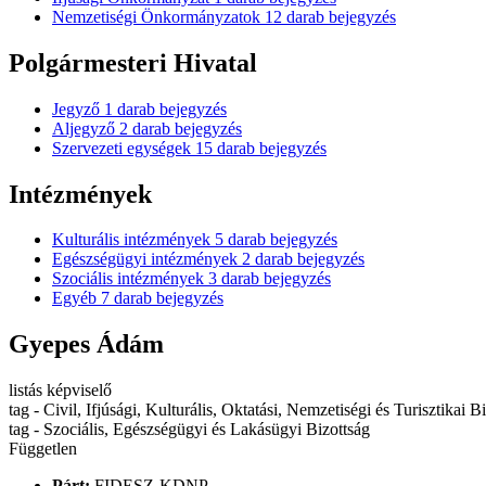
Nemzetiségi Önkormányzatok
12
darab bejegyzés
Polgármesteri Hivatal
Jegyző
1
darab bejegyzés
Aljegyző
2
darab bejegyzés
Szervezeti egységek
15
darab bejegyzés
Intézmények
Kulturális intézmények
5
darab bejegyzés
Egészségügyi intézmények
2
darab bejegyzés
Szociális intézmények
3
darab bejegyzés
Egyéb
7
darab bejegyzés
Gyepes Ádám
listás képviselő
tag - Civil, Ifjúsági, Kulturális, Oktatási, Nemzetiségi és Turisztikai B
tag - Szociális, Egészségügyi és Lakásügyi Bizottság
Független
Párt:
FIDESZ-KDNP