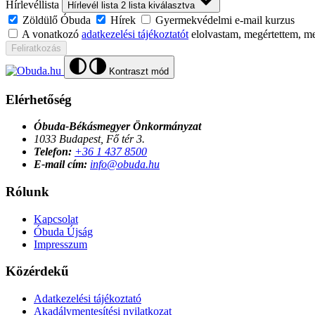
Hírlevéllista
Hírlevél lista
2
lista kiválasztva
Zöldülő Óbuda
Hírek
Gyermekvédelmi e-mail kurzus
A vonatkozó
adatkezelési tájékoztatót
elolvastam, megértettem, m
Feliratkozás
Kontraszt mód
Elérhetőség
Óbuda-Békásmegyer Önkormányzat
1033 Budapest, Fő tér 3.
Telefon:
+36 1 437 8500
E-mail cím:
info@obuda.hu
Rólunk
Kapcsolat
Óbuda Újság
Impresszum
Közérdekű
Adatkezelési tájékoztató
Akadálymentesítési nyilatkozat