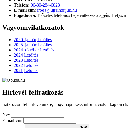
Telefon:
06-30-284-6823
E-mail cím:
iroda@ujrainditjuk.hu
Fogadóóra:
Előzetes telefonos bejelentkezés alapján. Helyszín
Vagyonnyilatkozatok
2026. január
Letöltés
2025. január
Letöltés
2024. október
Letöltés
2024
Letöltés
2023
Letöltés
2022
Letöltés
2021
Letöltés
Hírlevél-feliratkozás
Iratkozzon fel hírlevelünkre, hogy naprakész információkat kapjon el
Név
E-mail-cím