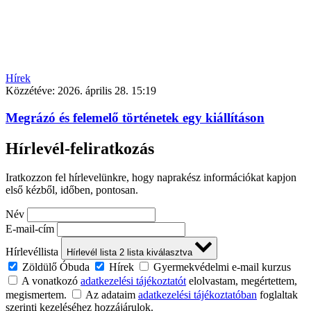
Hírek
Közzétéve:
2026. április 28. 15:19
Megrázó és felemelő történetek egy kiállításon
Hírlevél-feliratkozás
Iratkozzon fel hírlevelünkre, hogy naprakész információkat kapjon
első kézből, időben, pontosan.
Név
E-mail-cím
Hírlevéllista
Hírlevél lista
2
lista kiválasztva
Zöldülő Óbuda
Hírek
Gyermekvédelmi e-mail kurzus
A vonatkozó
adatkezelési tájékoztatót
elolvastam, megértettem,
megismertem.
Az adataim
adatkezelési tájékoztatóban
foglaltak
szerinti kezeléséhez hozzájárulok.