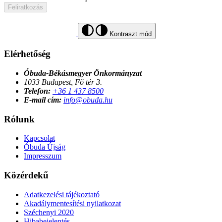
Feliratkozás
Kontraszt mód
Elérhetőség
Óbuda-Békásmegyer Önkormányzat
1033 Budapest, Fő tér 3.
Telefon:
+36 1 437 8500
E-mail cím:
info@obuda.hu
Rólunk
Kapcsolat
Óbuda Újság
Impresszum
Közérdekű
Adatkezelési tájékoztató
Akadálymentesítési nyilatkozat
Széchenyi 2020
Hibabejelentés