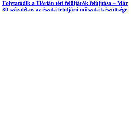
Folytatódik a Flórián téri felüljárók felújítása – Már
80 százalékos az északi felüljáró műszaki készültsége