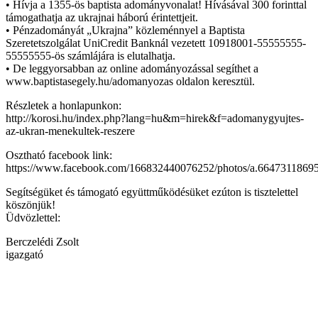
• Hívja a 1355-ös baptista adományvonalat! Hívásával 300 forinttal
támogathatja az ukrajnai háború érintettjeit.
• Pénzadományát „Ukrajna” közleménnyel a Baptista
Szeretetszolgálat UniCredit Banknál vezetett 10918001-55555555-
55555555-ös számlájára is elutalhatja.
• De leggyorsabban az online adományozással segíthet a
www.baptistasegely.hu/adomanyozas oldalon keresztül.
Részletek a honlapunkon:
http://korosi.hu/index.php?lang=hu&m=hirek&f=adomanygyujtes-
az-ukran-menekultek-reszere
Osztható facebook link:
https://www.facebook.com/166832440076252/photos/a.664731186
Segítségüket és támogató együttműködésüket ezúton is tisztelettel
köszönjük!
Üdvözlettel:
Berczelédi Zsolt
igazgató