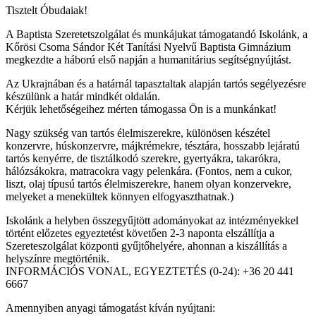
Tisztelt Óbudaiak!
A Baptista Szeretetszolgálat és munkájukat támogatandó Iskolánk, a
Kőrösi Csoma Sándor Két Tanítási Nyelvű Baptista Gimnázium
megkezdte a háború első napján a humanitárius segítségnyújtást.
Az Ukrajnában és a határnál tapasztaltak alapján tartós segélyezésre
készülünk a határ mindkét oldalán.
Kérjük lehetőségeihez mérten támogassa Ön is a munkánkat!
Nagy szükség van tartós élelmiszerekre, különösen készétel
konzervre, húskonzervre, májkrémekre, tésztára, hosszabb lejáratú
tartós kenyérre, de tisztálkodó szerekre, gyertyákra, takarókra,
hálózsákokra, matracokra vagy pelenkára. (Fontos, nem a cukor,
liszt, olaj típusú tartós élelmiszerekre, hanem olyan konzervekre,
melyeket a menekültek könnyen elfogyaszthatnak.)
Iskolánk a helyben összegyűjtött adományokat az intézményekkel
történt előzetes egyeztetést követően 2-3 naponta elszállítja a
Szereteszolgálat központi gyűjtőhelyére, ahonnan a kiszállítás a
helyszínre megtörténik.
INFORMÁCIÓS VONAL, EGYEZTETÉS (0-24): +36 20 441
6667
Amennyiben anyagi támogatást kíván nyújtani: