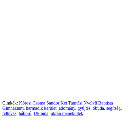
Címkék:
Kőrösi Csoma Sándor Két Tanítási Nyelvű Baptista
Gimnázium
,
harmadik kerület
,
adomány
,
gyűjtés
,
óbuda
,
segítség
,
felhívás
,
háború
,
Ukrajna
,
ukrán menekültek