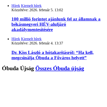
Hírek
Kiemelt hírek
Közzétéve:
2026. február 5. 13:02
100 millió forintot ajánlunk fel az államnak a
békásmegyeri HÉV-aluljáró
akadálymentesítésére
Hírek
Kiemelt hírek
Közzétéve:
2026. február 4. 13:37
Dr. Kiss László a hótakarításról: “Ha kell,
megcsinálja Óbuda a Főváros helyett”
Óbuda Újság
Összes
Óbuda újság