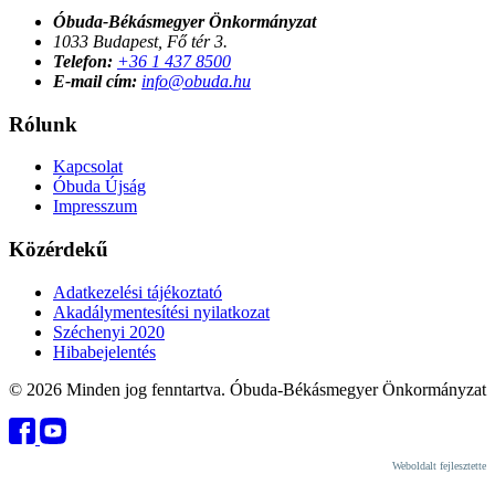
Óbuda-Békásmegyer Önkormányzat
1033 Budapest, Fő tér 3.
Telefon:
+36 1 437 8500
E-mail cím:
info@obuda.hu
Rólunk
Kapcsolat
Óbuda Újság
Impresszum
Közérdekű
Adatkezelési tájékoztató
Akadálymentesítési nyilatkozat
Széchenyi 2020
Hibabejelentés
© 2026 Minden jog fenntartva. Óbuda-Békásmegyer Önkormányzat
Weboldalt fejlesztette