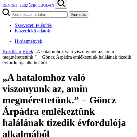
RENDET TESZÜNK ÓBUDÁN
Keresés
Szervezeti felépítés
Közérdekű adatok
Hirdetmények
Kezdőlap
Hírek
„A hatalomhoz való viszonyunk az, amin
megmérettetünk.” − Göncz Árpádra emlékeztünk halálának tizedik
évfordulója alkalmából
„A hatalomhoz való
viszonyunk az, amin
megmérettetünk.” − Göncz
Árpádra emlékeztünk
halálának tizedik évfordulója
alkalmából