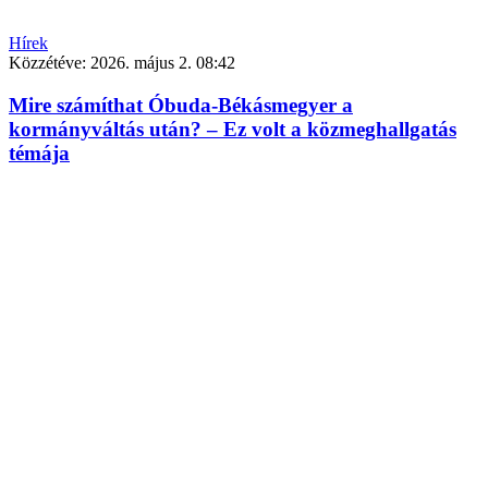
Hírek
Közzétéve:
2026. május 2. 08:42
Mire számíthat Óbuda-Békásmegyer a
kormányváltás után? – Ez volt a közmeghallgatás
témája