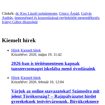
Címkék:
dr. Kiss László polgármester
,
Göncz Árpád
,
Gulyás
András
,
ünnepséggel és koszorúzással egybekötött megemlékezés
,
Iványi Gábor díszpolgár
Kiemelt hírek
Hírek
Kiemelt hírek
Közzétéve:
2026. május 19. 11:42
2026-ban is térítésmentesen kapnak
tanszercsomagot iskolába menő óvodásaink
Hírek
Kiemelt hírek
Közzétéve:
2026. február 16. 12:04
Várjuk az online szavazatokat! Számodra mit
jelent Törökország? – Rajzpályázatot hirdet
gyerekeknek testvérvárosunk, Büyükçekmece