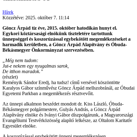
Hírek
Közzétéve:
2025. október 7. 11:14
Göncz Árpád tíz éve, 2015. október hatodikán hunyt el.
Egykori köztársasági elnökünk tiszteletére tartottunk
ünnepséggel és koszorúzással egybekötött megemlékezéseket a
harmadik kerületben, a Göncz Árpád Alapítvány és Óbuda-
Békásmegyer Önkormányzat szervezésében.
„Még nem tudom:
Jut-e nekem egy nyugalmas sarok,
De itthon maradok.”
(részlet)
Reményik Sándor Eredj, ha tudsz! című versével köszöntötte
Karalyos Gábor színművész Göncz Árpád mellszobránál, az Óbudai
Egyetemi Parkban a megemlékezés résztvevőit.
Az ünnepi alkalmon beszédet mondott dr. Kiss László, Óbuda-
Békásmegyer polgármestere, Gulyás András, a Göncz Árpád
Alapítvány elnöke és Iványi Gábor díszpolgárunk, a Magyarországi
Evangéliumi Testvérközösség alapító lelkésze, az Oltalom Karitatív
Egyesület elnöke.
A koszorúzással egybekötött ünnepi megemlékezésen