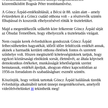
közreműködött Bognár Péter trombitaművész.
A Göncz Árpád-emléktáblánál, a Bécsi út 88. szám alatt – amely
évtizedeken át a Göncz család otthona volt – a résztvevők szintén
főhajtással és koszorúk elhelyezésével rótták le tiszteletüket.
Majd a megemlékezők szűkebb köre felkereste Göncz Árpád sírját
az Óbudai Temetőben, hogy elhelyezzék a tiszteletadás virágait.
Nem csupán kerek évfordulókon gondozzuk Göncz Árpád
felbecsülhetetlen hagyatékát, időről időre felidézzük emlékét annak,
akinek a harmadik kerületi otthona életének fontos és szeretett
színhelye volt. Hiszen megtisztelő kötelességünknek tartjuk, hogy
egykori köztársasági elnökünk sorsát, életművét, az általa képviselt
demokratikus értékeket, munkásságát lehetőségeink szerint
bemutassuk, emlékét ápoljuk, ahogyan ehhez kapcsolódóan az
1956-os forradalom és szabadáságharc eszméit szintén.
Köszönjük, hogy velünk tartottak Göncz Árpád halálának tizedik
évfordulója alkalmából tartott ünnepi megemlékezésen, amelyről
videófelvételünket
itt
tekinthetik meg!