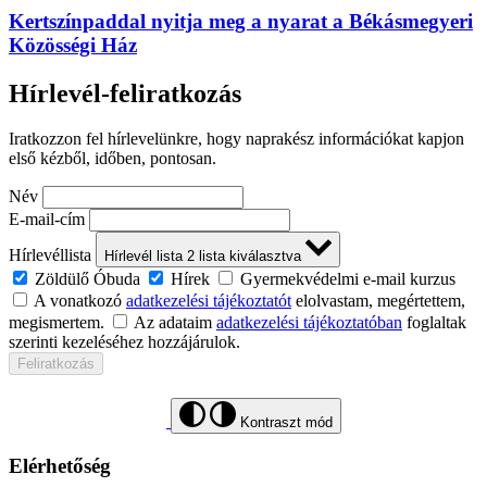
Kertszínpaddal nyitja meg a nyarat a Békásmegyeri
Közösségi Ház
Hírlevél-feliratkozás
Iratkozzon fel hírlevelünkre, hogy naprakész információkat kapjon
első kézből, időben, pontosan.
Név
E-mail-cím
Hírlevéllista
Hírlevél lista
2
lista kiválasztva
Zöldülő Óbuda
Hírek
Gyermekvédelmi e-mail kurzus
A vonatkozó
adatkezelési tájékoztatót
elolvastam, megértettem,
megismertem.
Az adataim
adatkezelési tájékoztatóban
foglaltak
szerinti kezeléséhez hozzájárulok.
Feliratkozás
Kontraszt mód
Elérhetőség