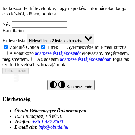
Iratkozzon fel hírlevelünkre, hogy naprakész információkat kapjon
első kézből, időben, pontosan.
Név
E-mail-cím
Hírlevéllista
Hírlevél lista
2
lista kiválasztva
Zöldülő Óbuda
Hírek
Gyermekvédelmi e-mail kurzus
A vonatkozó
adatkezelési tájékoztatót
elolvastam, megértettem,
megismertem.
Az adataim
adatkezelési tájékoztatóban
foglaltak
szerinti kezeléséhez hozzájárulok.
Feliratkozás
Kontraszt mód
Elérhetőség
Óbuda-Békásmegyer Önkormányzat
1033 Budapest, Fő tér 3.
Telefon:
+36 1 437 8500
E-mail cím:
info@obuda.hu