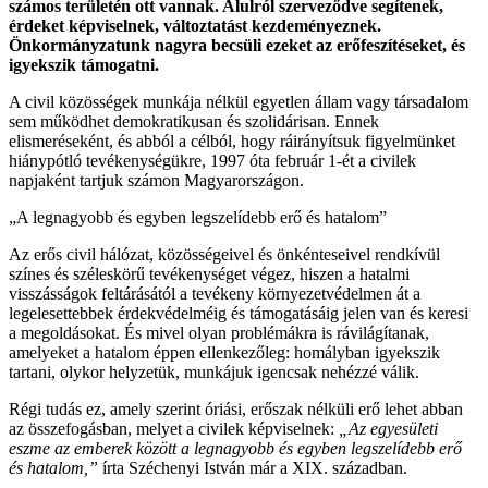
számos területén ott vannak. Alulról szerveződve segítenek,
érdeket képviselnek, változtatást kezdeményeznek.
Önkormányzatunk nagyra becsüli ezeket az erőfeszítéseket, és
igyekszik támogatni.
A civil közösségek munkája nélkül egyetlen állam vagy társadalom
sem működhet demokratikusan és szolidárisan. Ennek
elismeréseként, és abból a célból, hogy ráirányítsuk figyelmünket
hiánypótló tevékenységükre, 1997 óta február 1-ét a civilek
napjaként tartjuk számon Magyarországon.
„A legnagyobb és egyben legszelídebb erő és hatalom”
Az erős civil hálózat, közösségeivel és önkénteseivel rendkívül
színes és széleskörű tevékenységet végez, hiszen a hatalmi
visszásságok feltárásától a tevékeny környezetvédelmen át a
legelesettebbek érdekvédelméig és támogatásáig jelen van és keresi
a megoldásokat. És mivel olyan problémákra is rávilágítanak,
amelyeket a hatalom éppen ellenkezőleg: homályban igyekszik
tartani, olykor helyzetük, munkájuk igencsak nehézzé válik.
Régi tudás ez, amely szerint óriási, erőszak nélküli erő lehet abban
az összefogásban, melyet a civilek képviselnek:
„Az egyesületi
eszme az emberek között a legnagyobb és egyben legszelídebb erő
és hatalom,”
írta Széchenyi István már a XIX. században.