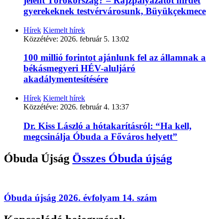
jelent Törökország? – Rajzpályázatot hirdet
gyerekeknek testvérvárosunk, Büyükçekmece
Hírek
Kiemelt hírek
Közzétéve:
2026. február 5. 13:02
100 millió forintot ajánlunk fel az államnak a
békásmegyeri HÉV-aluljáró
akadálymentesítésére
Hírek
Kiemelt hírek
Közzétéve:
2026. február 4. 13:37
Dr. Kiss László a hótakarításról: “Ha kell,
megcsinálja Óbuda a Főváros helyett”
Óbuda Újság
Összes
Óbuda újság
Óbuda újság 2026. évfolyam 14. szám