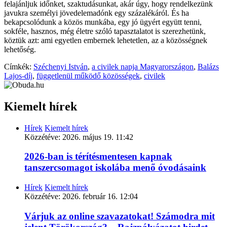
felajánljuk időnket, szaktudásunkat, akár úgy, hogy rendelkezünk
javukra személyi jövedelemadónk egy százalékáról. És ha
bekapcsolódunk a közös munkába, egy jó ügyért együtt tenni,
sokféle, hasznos, még életre szóló tapasztalatot is szerezhetünk,
köztük azt: ami egyetlen embernek lehetetlen, az a közösségnek
lehetőség.
Címkék:
Széchenyi István
,
a civilek napja Magyarországon
,
Balázs
Lajos-díj
,
függetlenül működő közösségek
,
civilek
Kiemelt hírek
Hírek
Kiemelt hírek
Közzétéve:
2026. május 19. 11:42
2026-ban is térítésmentesen kapnak
tanszercsomagot iskolába menő óvodásaink
Hírek
Kiemelt hírek
Közzétéve:
2026. február 16. 12:04
Várjuk az online szavazatokat! Számodra mit