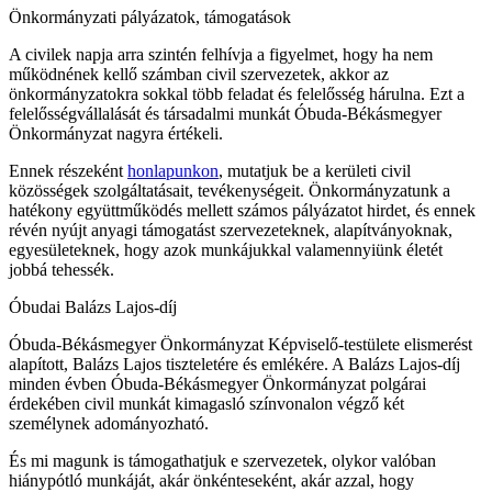
Önkormányzati pályázatok, támogatások
A civilek napja arra szintén felhívja a figyelmet, hogy ha nem
működnének kellő számban civil szervezetek, akkor az
önkormányzatokra sokkal több feladat és felelősség hárulna. Ezt a
felelősségvállalását és társadalmi munkát Óbuda-Békásmegyer
Önkormányzat nagyra értékeli.
Ennek részeként
honlapunkon
, mutatjuk be a kerületi civil
közösségek szolgáltatásait, tevékenységeit. Önkormányzatunk a
hatékony együttműködés mellett számos pályázatot hirdet, és ennek
révén nyújt anyagi támogatást szervezeteknek, alapítványoknak,
egyesületeknek, hogy azok munkájukkal valamennyiünk életét
jobbá tehessék.
Óbudai Balázs Lajos-díj
Óbuda-Békásmegyer Önkormányzat Képviselő-testülete elismerést
alapított, Balázs Lajos tiszteletére és emlékére. A Balázs Lajos-díj
minden évben Óbuda-Békásmegyer Önkormányzat polgárai
érdekében civil munkát kimagasló színvonalon végző két
személynek adományozható.
És mi magunk is támogathatjuk e szervezetek, olykor valóban
hiánypótló munkáját, akár önkénteseként, akár azzal, hogy