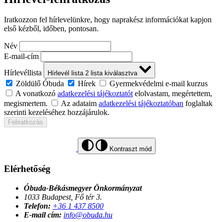
Iratkozzon fel hírlevelünkre, hogy naprakész információkat kapjon
első kézből, időben, pontosan.
Név
E-mail-cím
Hírlevéllista
Hírlevél lista
2
lista kiválasztva
Zöldülő Óbuda
Hírek
Gyermekvédelmi e-mail kurzus
A vonatkozó
adatkezelési tájékoztatót
elolvastam, megértettem,
megismertem.
Az adataim
adatkezelési tájékoztatóban
foglaltak
szerinti kezeléséhez hozzájárulok.
Feliratkozás
Kontraszt mód
Elérhetőség
Óbuda-Békásmegyer Önkormányzat
1033 Budapest, Fő tér 3.
Telefon:
+36 1 437 8500
E-mail cím:
info@obuda.hu