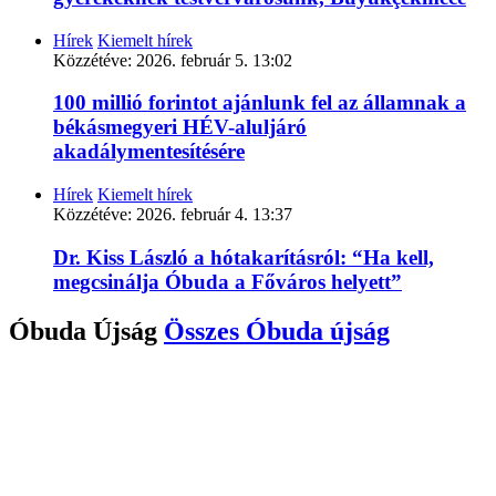
Hírek
Kiemelt hírek
Közzétéve:
2026. február 5. 13:02
100 millió forintot ajánlunk fel az államnak a
békásmegyeri HÉV-aluljáró
akadálymentesítésére
Hírek
Kiemelt hírek
Közzétéve:
2026. február 4. 13:37
Dr. Kiss László a hótakarításról: “Ha kell,
megcsinálja Óbuda a Főváros helyett”
Óbuda Újság
Összes
Óbuda újság