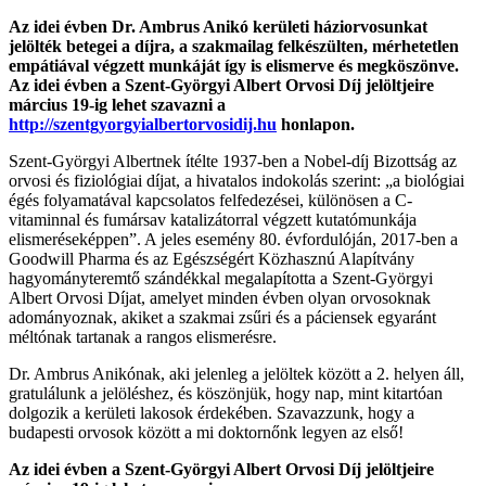
Az idei évben Dr. Ambrus Anikó kerületi háziorvosunkat
jelölték betegei a díjra, a szakmailag felkészülten, mérhetetlen
empátiával végzett munkáját így is elismerve és megköszönve.
Az idei évben a Szent-Györgyi Albert Orvosi Díj jelöltjeire
március 19-ig lehet szavazni a
http://szentgyorgyialbertorvosidij.hu
honlapon.
Szent-Györgyi Albertnek ítélte 1937-ben a Nobel-díj Bizottság az
orvosi és fiziológiai díjat, a hivatalos indokolás szerint: „a biológiai
égés folyamatával kapcsolatos felfedezései, különösen a C-
vitaminnal és fumársav katalizátorral végzett kutatómunkája
elismeréseképpen”. A jeles esemény 80. évfordulóján, 2017-ben a
Goodwill Pharma és az Egészségért Közhasznú Alapítvány
hagyományteremtő szándékkal megalapította a Szent-Györgyi
Albert Orvosi Díjat, amelyet minden évben olyan orvosoknak
adományoznak, akiket a szakmai zsűri és a páciensek egyaránt
méltónak tartanak a rangos elismerésre.
Dr. Ambrus Anikónak, aki jelenleg a jelöltek között a 2. helyen áll,
gratulálunk a jelöléshez, és köszönjük, hogy nap, mint kitartóan
dolgozik a kerületi lakosok érdekében. Szavazzunk, hogy a
budapesti orvosok között a mi doktornőnk legyen az első!
Az idei évben a Szent-Györgyi Albert Orvosi Díj jelöltjeire