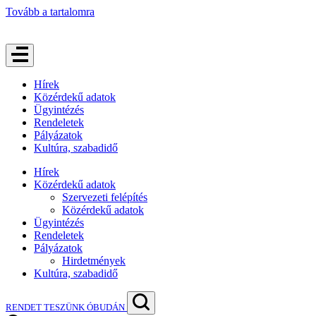
Tovább a tartalomra
Hírek
Közérdekű adatok
Ügyintézés
Rendeletek
Pályázatok
Kultúra, szabadidő
Hírek
Közérdekű adatok
Szervezeti felépítés
Közérdekű adatok
Ügyintézés
Rendeletek
Pályázatok
Hirdetmények
Kultúra, szabadidő
RENDET TESZÜNK ÓBUDÁN