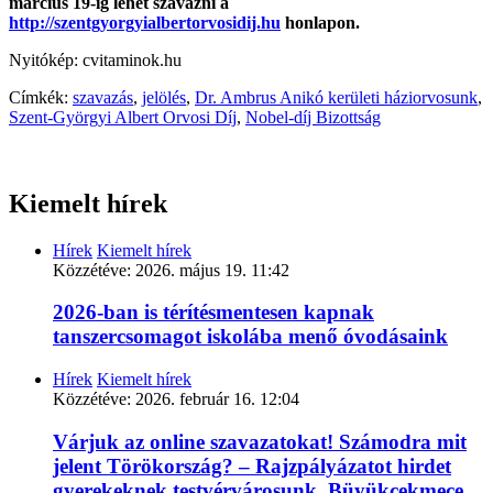
március 19-ig lehet szavazni a
http://szentgyorgyialbertorvosidij.hu
honlapon.
Nyitókép: cvitaminok.hu
Címkék:
szavazás
,
jelölés
,
Dr. Ambrus Anikó kerületi háziorvosunk
,
Szent-Györgyi Albert Orvosi Díj
,
Nobel-díj Bizottság
Kiemelt hírek
Hírek
Kiemelt hírek
Közzétéve:
2026. május 19. 11:42
2026-ban is térítésmentesen kapnak
tanszercsomagot iskolába menő óvodásaink
Hírek
Kiemelt hírek
Közzétéve:
2026. február 16. 12:04
Várjuk az online szavazatokat! Számodra mit
jelent Törökország? – Rajzpályázatot hirdet
gyerekeknek testvérvárosunk, Büyükçekmece