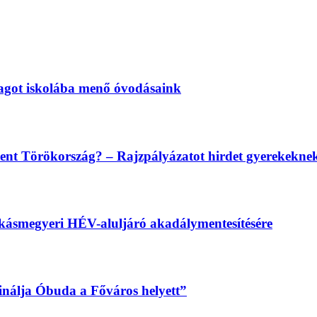
magot iskolába menő óvodásaink
lent Törökország? – Rajzpályázatot hirdet gyerekekn
békásmegyeri HÉV-aluljáró akadálymentesítésére
sinálja Óbuda a Főváros helyett”