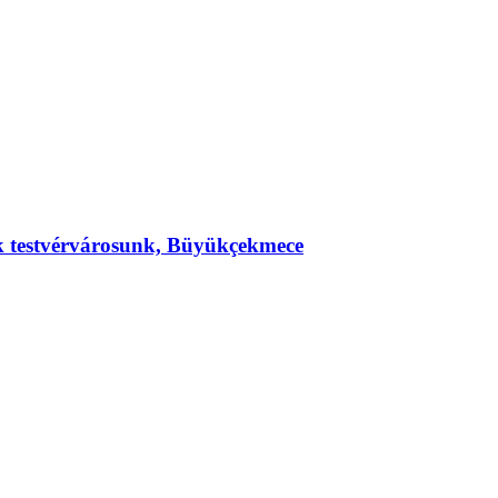
ek testvérvárosunk, Büyükçekmece