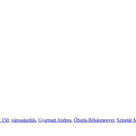
 150
,
városalapítás
,
Gyarmati Andrea
,
Óbuda-Békásmegyer
,
Szinetár 