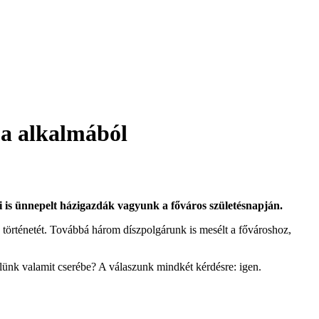
ja alkalmából
i is ünnepelt házigazdák vagyunk a főváros születésnapján.
történetét. Továbbá három díszpolgárunk is mesélt a fővároshoz,
ünk valamit cserébe? A válaszunk mindkét kérdésre: igen.