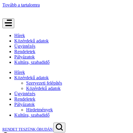
Tovább a tartalomra
Hírek
Közérdekű adatok
Ügyintézés
Rendeletek
Pályázatok
Kultúra, szabadidő
Hírek
Közérdekű adatok
Szervezeti felépítés
Közérdekű adatok
Ügyintézés
Rendeletek
Pályázatok
Hirdetmények
Kultúra, szabadidő
RENDET TESZÜNK ÓBUDÁN