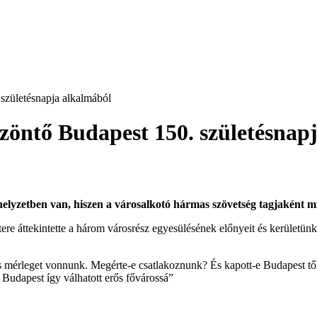
 születésnapja alkalmából
szöntő Budapest 150. születésnap
elyzetben van, hiszen a városalkotó hármas szövetség tagjaként m
 áttekintette a három városrész egyesülésének előnyeit és kerületünk 
 mérleget vonnunk. Megérte-e csatlakoznunk? És kapott-e Budapest től
t Budapest így válhatott erős fővárossá”