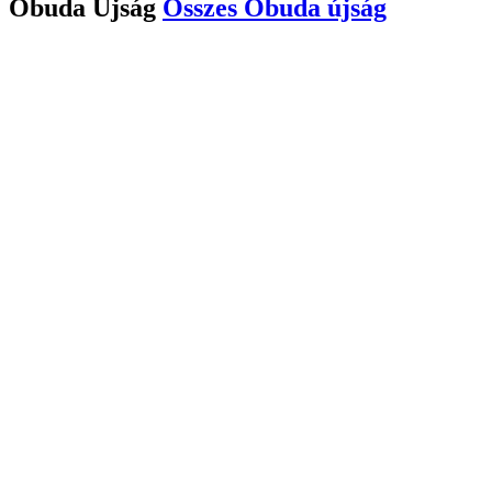
Óbuda Újság
Összes
Óbuda újság