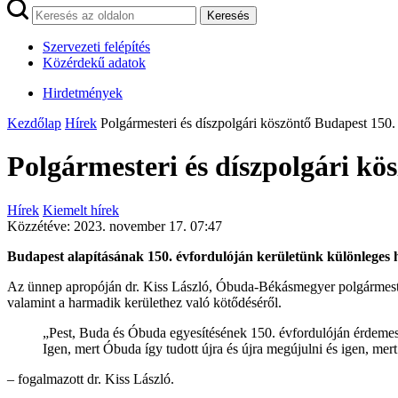
Keresés
Szervezeti felépítés
Közérdekű adatok
Hirdetmények
Kezdőlap
Hírek
Polgármesteri és díszpolgári köszöntő Budapest 150.
Polgármesteri és díszpolgári kö
Hírek
Kiemelt hírek
Közzétéve:
2023. november 17. 07:47
Budapest alapításának 150. évfordulóján kerületünk különleges h
Az ünnep apropóján dr. Kiss László, Óbuda-Békásmegyer polgármestere
valamint a harmadik kerülethez való kötődéséről.
„Pest, Buda és Óbuda egyesítésének 150. évfordulóján érdemes
Igen, mert Óbuda így tudott újra és újra megújulni és igen, mer
– fogalmazott dr. Kiss László.