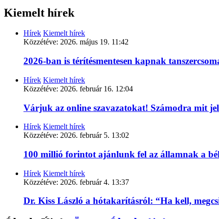
Kiemelt hírek
Hírek
Kiemelt hírek
Közzétéve:
2026. május 19. 11:42
2026-ban is térítésmentesen kapnak tanszercso
Hírek
Kiemelt hírek
Közzétéve:
2026. február 16. 12:04
Várjuk az online szavazatokat! Számodra mit je
Hírek
Kiemelt hírek
Közzétéve:
2026. február 5. 13:02
100 millió forintot ajánlunk fel az államnak a 
Hírek
Kiemelt hírek
Közzétéve:
2026. február 4. 13:37
Dr. Kiss László a hótakarításról: “Ha kell, megc