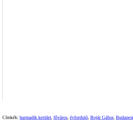
Címkék:
harmadik kerület
,
főváros
,
évforduló
,
Bojár Gábor
,
Budapest