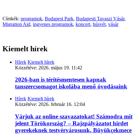
Címkék:
programok
,
Budapest Park
,
Budapesti Tavaszi Vásár
,
Migration Aid
,
ingyenes programok
,
koncert
,
húsvét
,
vásár
Kiemelt hírek
Hírek
Kiemelt hírek
Közzétéve:
2026. május 19. 11:42
2026-ban is térítésmentesen kapnak
tanszercsomagot iskolába menő óvodásaink
Hírek
Kiemelt hírek
Közzétéve:
2026. február 16. 12:04
Várjuk az online szavazatokat! Számodra mit
jelent Törökország? – Rajzpályázatot hirdet
gyerekeknek testvérvárosunk, Büyükçekmece