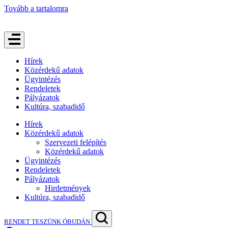
Tovább a tartalomra
Hírek
Közérdekű adatok
Ügyintézés
Rendeletek
Pályázatok
Kultúra, szabadidő
Hírek
Közérdekű adatok
Szervezeti felépítés
Közérdekű adatok
Ügyintézés
Rendeletek
Pályázatok
Hirdetmények
Kultúra, szabadidő
RENDET TESZÜNK ÓBUDÁN