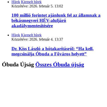
Hírek
Kiemelt hírek
Közzétéve:
2026. február 5. 13:02
100 millió forintot ajánlunk fel az államnak a
békásmegyeri HÉV-aluljáró
akadálymentesítésére
Hírek
Kiemelt hírek
Közzétéve:
2026. február 4. 13:37
Dr. Kiss László a hótakarításról: “Ha kell,
megcsinálja Óbuda a Főváros helyett”
Óbuda Újság
Összes
Óbuda újság