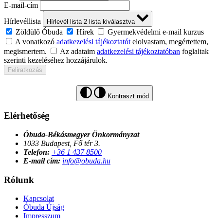
E-mail-cím
Hírlevéllista
Hírlevél lista
2
lista kiválasztva
Zöldülő Óbuda
Hírek
Gyermekvédelmi e-mail kurzus
A vonatkozó
adatkezelési tájékoztatót
elolvastam, megértettem,
megismertem.
Az adataim
adatkezelési tájékoztatóban
foglaltak
szerinti kezeléséhez hozzájárulok.
Feliratkozás
Kontraszt mód
Elérhetőség
Óbuda-Békásmegyer Önkormányzat
1033 Budapest, Fő tér 3.
Telefon:
+36 1 437 8500
E-mail cím:
info@obuda.hu
Rólunk
Kapcsolat
Óbuda Újság
Impresszum