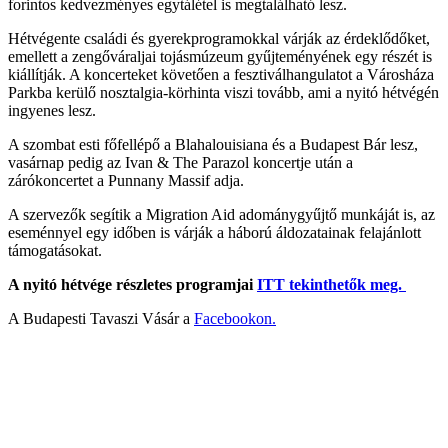
forintos kedvezményes egytálétel is megtalálható lesz.
Hétvégente családi és gyerekprogramokkal várják az érdeklődőket,
emellett a zengőváraljai tojásmúzeum gyűjteményének egy részét is
kiállítják. A koncerteket követően a fesztiválhangulatot a Városháza
Parkba kerülő nosztalgia-körhinta viszi tovább, ami a nyitó hétvégén
ingyenes lesz.
A szombat esti főfellépő a Blahalouisiana és a Budapest Bár lesz,
vasárnap pedig az Ivan & The Parazol koncertje után a
zárókoncertet a Punnany Massif adja.
A szervezők segítik a Migration Aid adománygyűjtő munkáját is, az
eseménnyel egy időben is várják a háború áldozatainak felajánlott
támogatásokat.
A nyitó hétvége részletes programjai
ITT tekinthetők meg.
A Budapesti Tavaszi Vásár a
Facebookon.