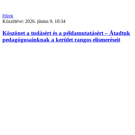
Hírek
Közzétéve:
2026. június 9. 10:34
Köszönet a tudásért és a példamutatásért – Átadtuk
pedagógusainknak a kerület rangos elismeréseit