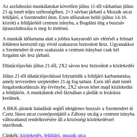
Az aszfaltozási munkálatokat követően július 11-től várhatóan július
21-ig ismét teljes szélességében, 2×3 sávban járható a Mozaik utcai
felüljáró, a Szentendrei úton. Ezen időszakon belül (július 14-16.
között) a felüljárótól centrum irányba, a Bogdáni útig a buszsáv
újraaszfaltozása is meg fo történni.
A munkák időtartama alatt a jobbra kanyarodó sáv elérését a felmart
felületen keresztül egy rövid szakaszon biztosított llesz. Ugyanakkor
a Szentendrei út ezen szakaszán a centrum irányban csak két
forgalmi sáv lesz járható.
Dilatációjavítás július 21-től, 2X2 sávon lesz biztosított a közlekedés
Július 21-től dilatációjavítással folytatódik a felüljáró karbantartása,
amely tervezetten szeptember 21-ig fog tartani. Ezen idő alatt ismét
forgalomkorlátozás lép érvénybe, 2X2 sávon lehet majd közlekedni
a felüljárón. A munkálatok első fázisában a járdák is lezárásra
kerülnek.
A BKK-járatok haladását segítő ideiglenes buszsáv a Szentendrei út
Czetz János utcai csomópontjától a Záhony utcáig a centrum irányba
változatlanul rendelkezésére áll a közösségi közlekedéssel
utazóknak.
Címkék:
közlekedés
,
felüljáró
,
mozaik utca