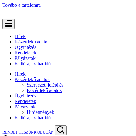
Tovább a tartalomra
Hírek
Közérdekű adatok
Ügyintézés
Rendeletek
Pályázatok
Kultúra, szabadidő
Hírek
Közérdekű adatok
Szervezeti felépítés
Közérdekű adatok
Ügyintézés
Rendeletek
Pályázatok
Hirdetmények
Kultúra, szabadidő
RENDET TESZÜNK ÓBUDÁN