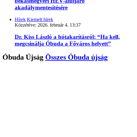
békásmegyeri HÉV-aluljáró
akadálymentesítésére
Hírek
Kiemelt hírek
Közzétéve:
2026. február 4. 13:37
Dr. Kiss László a hótakarításról: “Ha kell,
megcsinálja Óbuda a Főváros helyett”
Óbuda Újság
Összes
Óbuda újság