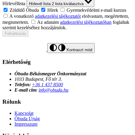
Hírlevéllista
Hírlevél lista
2
lista kiválasztva
Zöldülő Óbuda
Hírek
Gyermekvédelmi e-mail kurzus
A vonatkozó
adatkezelési tájékoztatót
elolvastam, megértettem,
megismertem.
Az adataim
adatkezelési tájékoztatóban
foglaltak
szerinti kezeléséhez hozzájárulok.
Feliratkozás
Kontraszt mód
Elérhetőség
Óbuda-Békásmegyer Önkormányzat
1033 Budapest, Fő tér 3.
Telefon:
+36 1 437 8500
E-mail cím:
info@obuda.hu
Rólunk
Kapcsolat
Óbuda Újság
Impresszum