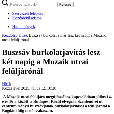
Keresés
Szervezeti felépítés
Közérdekű adatok
Hirdetmények
Kezdőlap
Hírek
Buszsáv burkolatjavítás lesz két napig a Mozaik
utcai felüljárónál
Buszsáv burkolatjavítás lesz
két napig a Mozaik utcai
felüljárónál
Hírek
Közzétéve:
2025. július 12. 10:20
A Mozaik utcai felüljáró megújításához kapcsolódóan július 14-
e és 16-a között a Budapest Közút elvégzi a Szentendrei út
centrum irányú buszsávjának burkolatjavítását a felüljárótól a
Bogdáni útig tartó szakaszon.