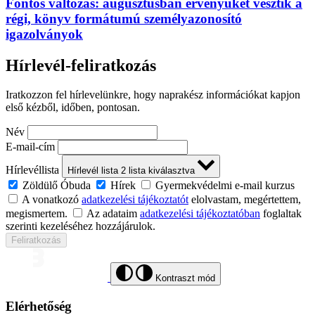
Fontos változás: augusztusban érvényüket vesztik a
régi, könyv formátumú személyazonosító
igazolványok
Hírlevél-feliratkozás
Iratkozzon fel hírlevelünkre, hogy naprakész információkat kapjon
első kézből, időben, pontosan.
Név
E-mail-cím
Hírlevéllista
Hírlevél lista
2
lista kiválasztva
Zöldülő Óbuda
Hírek
Gyermekvédelmi e-mail kurzus
A vonatkozó
adatkezelési tájékoztatót
elolvastam, megértettem,
megismertem.
Az adataim
adatkezelési tájékoztatóban
foglaltak
szerinti kezeléséhez hozzájárulok.
Feliratkozás
Kontraszt mód
Elérhetőség