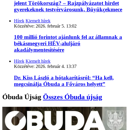
jelent Törökország? – Rajzpályázatot hirdet
gyerekeknek testvérvárosunk, Büyükçekmece
Hírek
Kiemelt hírek
Közzétéve:
2026. február 5. 13:02
100 millió forintot ajánlunk fel az államnak a
békásmegyeri HÉV-aluljáró
akadálymentesítésére
Hírek
Kiemelt hírek
Közzétéve:
2026. február 4. 13:37
Dr. Kiss László a hótakarításról: “Ha kell,
megcsinálja Óbuda a Főváros helyett”
Óbuda Újság
Összes
Óbuda újság