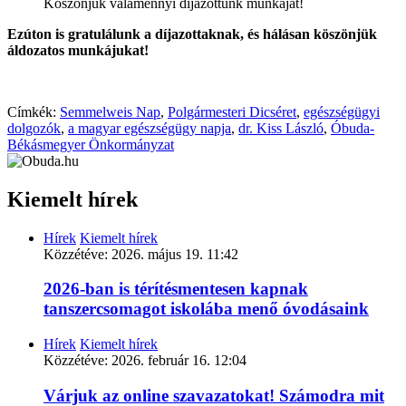
Köszönjük valamennyi díjazottunk munkáját!
Ezúton is gratulálunk a díjazottaknak, és hálásan köszönjük
áldozatos munkájukat!
Címkék:
Semmelweis Nap
,
Polgármesteri Dicséret
,
egészségügyi
dolgozók
,
a magyar egészségügy napja
,
dr. Kiss László
,
Óbuda-
Békásmegyer Önkormányzat
Kiemelt hírek
Hírek
Kiemelt hírek
Közzétéve:
2026. május 19. 11:42
2026-ban is térítésmentesen kapnak
tanszercsomagot iskolába menő óvodásaink
Hírek
Kiemelt hírek
Közzétéve:
2026. február 16. 12:04
Várjuk az online szavazatokat! Számodra mit