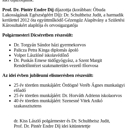
Prof. Dr. Pintér Endre Díj
díjazottja (korábban: Óbuda
Lakosságának Egészségéért Díj): Dr. Schultheisz Judit, a harmadik
kerülettel 2012 óta együttműködő Gézengúz Alapítvány a Születési
Károsultakért alapítója és orvosigazgatója
Polgármesteri Dicséretben részesült:
Dr. Torgyán Sándor házi gyermekorvos
Palicza Petra Kinga diplomás ápoló
Volper Lászlóné iskolavédőnő
Dr. Puskás Emese tüdőgyógyász, a Szent Margit
Rendelőintézet szakmaiterület-vezető főorvosa
Az idei évben jubileumi elismerésben részesült:
25 év töretlen munkájáért: Ördögné Veréb Ágnes munkaügyi
előadó
25 év töretlen munkájáért: Dr. Horváth Adrienn iskolaorvos
40 év töretlen munkájáért: Szenesné Vitek Anikó
szakasszisztens
dr. Kiss László polgármester és Dr. Schultheisz Judit,
Prof. Dr. Pintér Endre Díj idei kitüntetettje