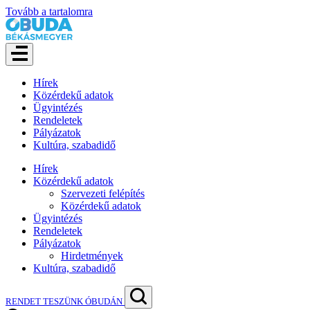
Tovább a tartalomra
Hírek
Közérdekű adatok
Ügyintézés
Rendeletek
Pályázatok
Kultúra, szabadidő
Hírek
Közérdekű adatok
Szervezeti felépítés
Közérdekű adatok
Ügyintézés
Rendeletek
Pályázatok
Hirdetmények
Kultúra, szabadidő
RENDET TESZÜNK ÓBUDÁN