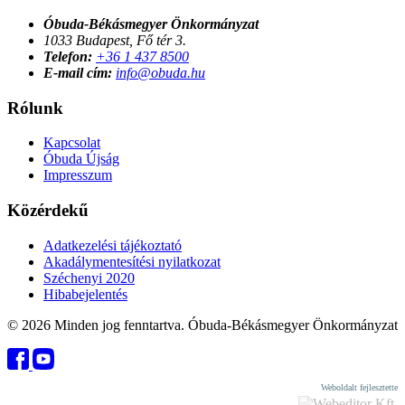
Óbuda-Békásmegyer Önkormányzat
1033 Budapest, Fő tér 3.
Telefon:
+36 1 437 8500
E-mail cím:
info@obuda.hu
Rólunk
Kapcsolat
Óbuda Újság
Impresszum
Közérdekű
Adatkezelési tájékoztató
Akadálymentesítési nyilatkozat
Széchenyi 2020
Hibabejelentés
© 2026 Minden jog fenntartva. Óbuda-Békásmegyer Önkormányzat
Weboldalt fejlesztette