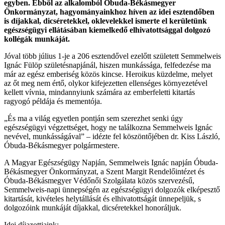
egyben. Ebből az alkalomból Óbuda-Békásmegyer
Önkormányzat, hagyományainkhoz híven az idei esztendőben
is díjakkal, dicséretekkel, oklevelekkel ismerte el kerületünk
egészségügyi ellátásában kiemelkedő elhivatottsággal dolgozó
kollégák munkáját.
Jóval több július 1-je a 206 esztendővel ezelőtt született Semmelweis
Ignác Fülöp születésnapjánál, hiszen munkássága, felfedezése ma
már az egész emberiség közös kincse. Heroikus küzdelme, melyet
az őt meg nem értő, olykor kifejezetten ellenséges környezetével
kellett vívnia, mindannyiunk számára az emberfeletti kitartás
ragyogó példája és mementója.
„És ma a világ egyetlen pontján sem szerezhet senki úgy
egészségügyi végzettséget, hogy ne találkozna Semmelweis Ignác
nevével, munkásságával” – idézte fel köszöntőjében dr. Kiss László,
Óbuda-Békásmegyer polgármestere.
A Magyar Egészségügy Napján, Semmelweis Ignác napján Óbuda-
Békásmegyer Önkormányzat, a Szent Margit Rendelőintézet és
Óbuda-Békásmegyer Védőnői Szolgálata közös szervezésű,
Semmelweis-napi ünnepségén az egészségügyi dolgozók elképesztő
kitartását, kivételes helytállását és elhivatottságát ünnepeljük, s
dolgozóink munkáját díjakkal, dicséretekkel honoráljuk.
Idei díjazottjaink: