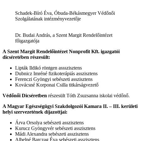
Schadek-Bíró Éva, Óbuda-Békásmegyer Védőnői
Szolgálatának intézményvezetője
Dr. Budai András, a Szent Margit Rendelőintézet
főigazgatója
A Szent Margit Rendelőintézet Nonprofit Kft. igazgatói
dicséretében részesült:
Lipták Ildikó röntgen assszisztens
Dubnicz Imréné fizikoterápiás asszisztens
Ferenczi Gyöngyi sebészeti asszisztens
Kovácsné Korponai Csilla titkárságvezető
Védőnői Dicséretben
részesült Tóth Zsuzsanna iskolai védőnő.
A Magyar Egészségügyi Szakdolgozói Kamara II. – III. kerületi
helyi szervezetének díjazottjai:
Árva Orsolya sebészeti asszisztens
Kurucz Gyöngyvér sebészeti asszisztens
Mádi Alexandra sebészeti asszisztens
Albelné Barczag Éva sebészeti asszisztens