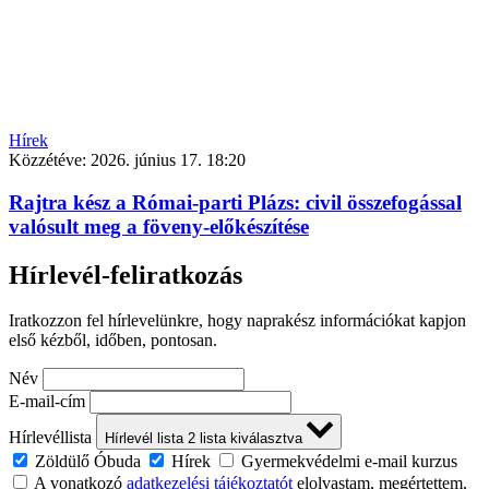
Hírek
Közzétéve:
2026. június 17. 18:20
Rajtra kész a Római-parti Plázs: civil összefogással
valósult meg a föveny-előkészítése
Hírlevél-feliratkozás
Iratkozzon fel hírlevelünkre, hogy naprakész információkat kapjon
első kézből, időben, pontosan.
Név
E-mail-cím
Hírlevéllista
Hírlevél lista
2
lista kiválasztva
Zöldülő Óbuda
Hírek
Gyermekvédelmi e-mail kurzus
A vonatkozó
adatkezelési tájékoztatót
elolvastam, megértettem,