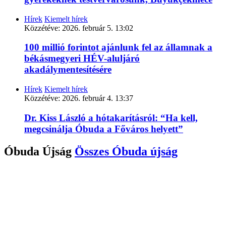
Hírek
Kiemelt hírek
Közzétéve:
2026. február 5. 13:02
100 millió forintot ajánlunk fel az államnak a
békásmegyeri HÉV-aluljáró
akadálymentesítésére
Hírek
Kiemelt hírek
Közzétéve:
2026. február 4. 13:37
Dr. Kiss László a hótakarításról: “Ha kell,
megcsinálja Óbuda a Főváros helyett”
Óbuda Újság
Összes
Óbuda újság