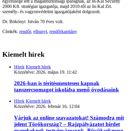
egyénisége lett a magánbiztonsági iparágnak, az In-Kal Security
2000 Kft. stratégiai igazgatója, majd 2010-től az In-Kal Zrt.
személy- és vagyonvédelmi igazgatójaként dolgozott.
Dr. Bökönyi István 70 éves volt.
Címkék:
rendőr
,
elhunyt
,
rendőrkapitány
Kiemelt hírek
Hírek
Kiemelt hírek
Közzétéve:
2026. május 19. 11:42
2026-ban is térítésmentesen kapnak
tanszercsomagot iskolába menő óvodásaink
Hírek
Kiemelt hírek
Közzétéve:
2026. február 16. 12:04
Várjuk az online szavazatokat! Számodra mit
jelent Törökország? – Rajzpályázatot hirdet
gyerekeknek testvérvárosunk, Büyükçekmece