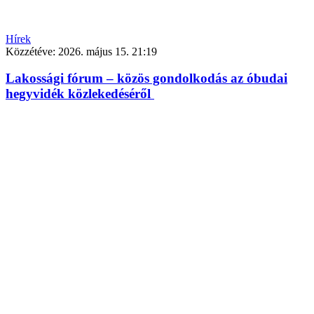
Hírek
Közzétéve:
2026. május 15. 21:19
Lakossági fórum – közös gondolkodás az óbudai
hegyvidék közlekedéséről