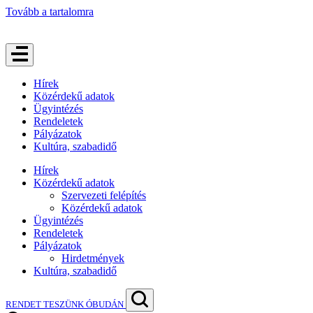
Tovább a tartalomra
Hírek
Közérdekű adatok
Ügyintézés
Rendeletek
Pályázatok
Kultúra, szabadidő
Hírek
Közérdekű adatok
Szervezeti felépítés
Közérdekű adatok
Ügyintézés
Rendeletek
Pályázatok
Hirdetmények
Kultúra, szabadidő
RENDET TESZÜNK ÓBUDÁN