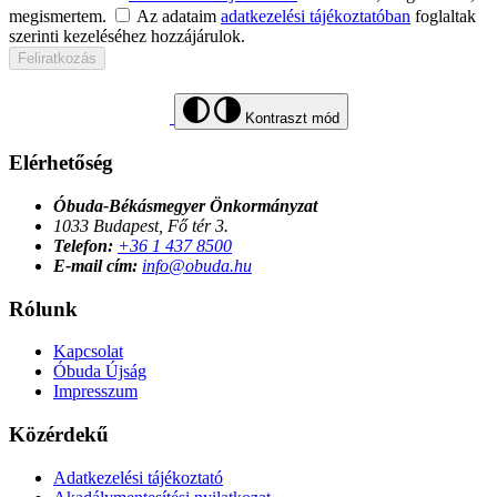
megismertem.
Az adataim
adatkezelési tájékoztatóban
foglaltak
szerinti kezeléséhez hozzájárulok.
Feliratkozás
Kontraszt mód
Elérhetőség
Óbuda-Békásmegyer Önkormányzat
1033 Budapest, Fő tér 3.
Telefon:
+36 1 437 8500
E-mail cím:
info@obuda.hu
Rólunk
Kapcsolat
Óbuda Újság
Impresszum
Közérdekű
Adatkezelési tájékoztató