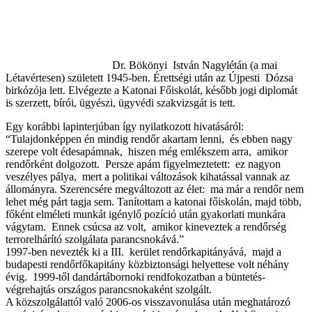
Dr. Bökönyi István Nagylétán (a mai
Létavértesen) született 1945-ben. Érettségi után az Újpesti Dózsa
birkózója lett. Elvégezte a Katonai Főiskolát, később jogi diplomát
is szerzett, bírói, ügyészi, ügyvédi szakvizsgát is tett.
Egy korábbi lapinterjúban így nyilatkozott hivatásáról:
“Tulajdonképpen én mindig rendőr akartam lenni, és ebben nagy
szerepe volt édesapámnak, hiszen még emlékszem arra, amikor
rendőrként dolgozott. Persze apám figyelmeztetett: ez nagyon
veszélyes pálya, mert a politikai változások kihatással vannak az
állományra. Szerencsére megváltozott az élet: ma már a rendőr nem
lehet még párt tagja sem. Tanítottam a katonai főiskolán, majd több,
főként elméleti munkát igénylő pozíció után gyakorlati munkára
vágytam. Ennek csúcsa az volt, amikor kineveztek a rendőrség
terrorelhárító szolgálata parancsnokává.”
1997-ben nevezték ki a III. kerület rendőrkapitányává, majd a
budapesti rendőrfőkapitány közbiztonsági helyettese volt néhány
évig. 1999-től dandártábornoki rendfokozatban a büntetés-
végrehajtás országos parancsnokaként szolgált.
A közszolgálattól való 2006-os visszavonulása után meghatározó