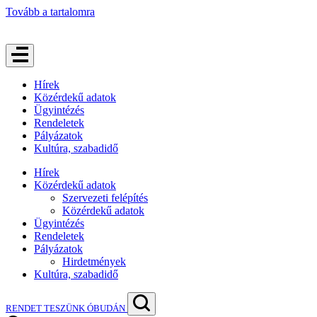
Tovább a tartalomra
Hírek
Közérdekű adatok
Ügyintézés
Rendeletek
Pályázatok
Kultúra, szabadidő
Hírek
Közérdekű adatok
Szervezeti felépítés
Közérdekű adatok
Ügyintézés
Rendeletek
Pályázatok
Hirdetmények
Kultúra, szabadidő
RENDET TESZÜNK ÓBUDÁN