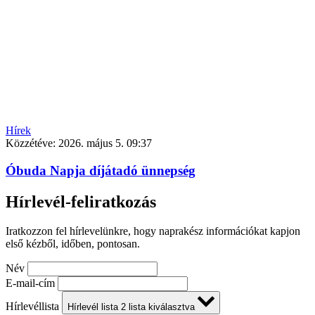
Hírek
Közzétéve:
2026. május 5. 09:37
Óbuda Napja díjátadó ünnepség
Hírlevél-feliratkozás
Iratkozzon fel hírlevelünkre, hogy naprakész információkat kapjon
első kézből, időben, pontosan.
Név
E-mail-cím
Hírlevéllista
Hírlevél lista
2
lista kiválasztva