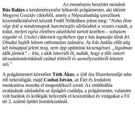
Az eseményen beszédet mondott
Bús Balázs
a kezdeményezést felkaroló polgármester, aki idézett
Megyesi Gusztáv cikkéből, amely a Népszabadság szerzőinek
közreműködésével készült Fedél Nélkülben jelent meg:
“Noha élete
vége felé a mindennapok harcmezején sűrűsödtek a vesztes csaták, a
tollat, melyet egész életében zászlóként tartott kezében – sohasem
engedte el. Utolsó cikkeinek egyikében épp e ház kapualja tűnik fel.
Óbudai hajlék három otthontalan számára. Az írás halála előtt alig
két hónappal jelent meg, nem épp optimista kicsengéssel. „Izgalmas
idők jönnek” – írta, s akik ismerték őt, tudták, hogy a tőle ismert
társadalomkritikánál ezúttal többről és személyesebbről lehetett
szó.”
A polgármestert követően
Tóth Ákos
, a 168 óra főszerkesztője adta
elő nekrológját, majd
Csuhai István
, az Élet és Irodalom
munkatársa mondta el megemlékező sorait. Az emléktábla
avatásának zárásaként az újságíró családja, a polgármester, valamint
volt barátok és kollégák helyezték el koszorúikat és virágaikat a Fő
tér 2. számú épület homlokzatánál.