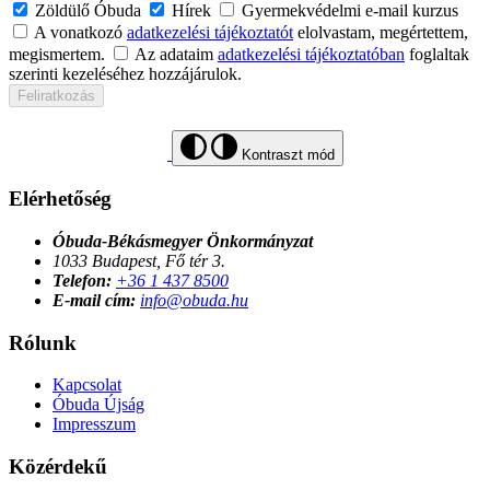
Zöldülő Óbuda
Hírek
Gyermekvédelmi e-mail kurzus
A vonatkozó
adatkezelési tájékoztatót
elolvastam, megértettem,
megismertem.
Az adataim
adatkezelési tájékoztatóban
foglaltak
szerinti kezeléséhez hozzájárulok.
Feliratkozás
Kontraszt mód
Elérhetőség
Óbuda-Békásmegyer Önkormányzat
1033 Budapest, Fő tér 3.
Telefon:
+36 1 437 8500
E-mail cím:
info@obuda.hu
Rólunk
Kapcsolat
Óbuda Újság
Impresszum
Közérdekű