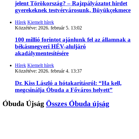
jelent Törökország? – Rajzpályázatot hirdet
gyerekeknek testvérvárosunk, Büyükçekmece
Hírek
Kiemelt hírek
Közzétéve:
2026. február 5. 13:02
100 millió forintot ajánlunk fel az államnak a
békásmegyeri HÉV-aluljáró
akadálymentesítésére
Hírek
Kiemelt hírek
Közzétéve:
2026. február 4. 13:37
Dr. Kiss László a hótakarításról: “Ha kell,
megcsinálja Óbuda a Főváros helyett”
Óbuda Újság
Összes
Óbuda újság