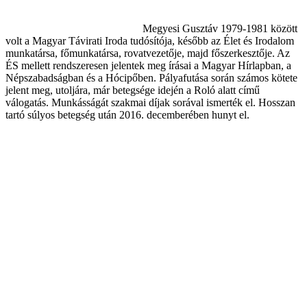
Megyesi Gusztáv 1979-1981 között
volt a Magyar Távirati Iroda tudósítója, később az Élet és Irodalom
munkatársa, főmunkatársa, rovatvezetője, majd főszerkesztője. Az
ÉS mellett rendszeresen jelentek meg írásai a Magyar Hírlapban, a
Népszabadságban és a Hócipőben. Pályafutása során számos kötete
jelent meg, utoljára, már betegsége idején a Roló alatt című
válogatás. Munkásságát szakmai díjak sorával ismerték el. Hosszan
tartó súlyos betegség után 2016. decemberében hunyt el.