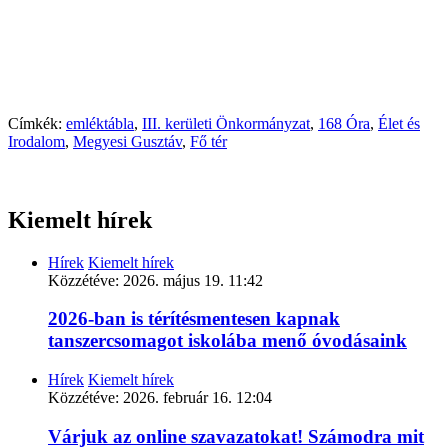
Címkék:
emléktábla
,
III. kerületi Önkormányzat
,
168 Óra
,
Élet és
Irodalom
,
Megyesi Gusztáv
,
Fő tér
Kiemelt hírek
Hírek
Kiemelt hírek
Közzétéve:
2026. május 19. 11:42
2026-ban is térítésmentesen kapnak
tanszercsomagot iskolába menő óvodásaink
Hírek
Kiemelt hírek
Közzétéve:
2026. február 16. 12:04
Várjuk az online szavazatokat! Számodra mit