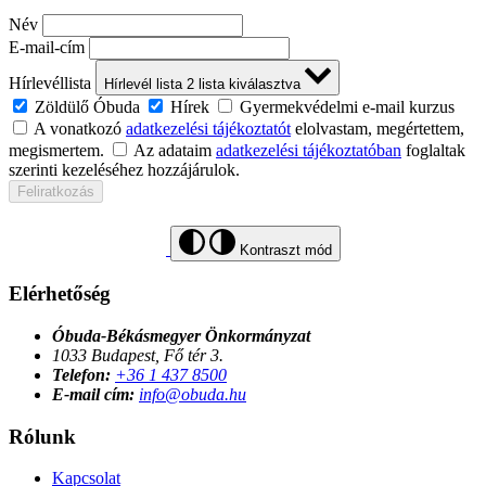
Név
E-mail-cím
Hírlevéllista
Hírlevél lista
2
lista kiválasztva
Zöldülő Óbuda
Hírek
Gyermekvédelmi e-mail kurzus
A vonatkozó
adatkezelési tájékoztatót
elolvastam, megértettem,
megismertem.
Az adataim
adatkezelési tájékoztatóban
foglaltak
szerinti kezeléséhez hozzájárulok.
Feliratkozás
Kontraszt mód
Elérhetőség
Óbuda-Békásmegyer Önkormányzat
1033 Budapest, Fő tér 3.
Telefon:
+36 1 437 8500
E-mail cím:
info@obuda.hu
Rólunk
Kapcsolat