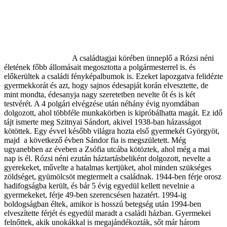
A családtagjai körében ünneplő a Rózsi néni
életének főbb állomásait megosztotta a polgármesterrel is. és
előkerültek a családi fényképalbumok is. Ezeket lapozgatva felidézte
gyermekkorát és azt, hogy sajnos édesapját korán elvesztette, de
mint mondta, édesanyja nagy szeretetben nevelte őt és is két
testvérét. A 4 polgári elvégzése után néhány évig nyomdában
dolgozott, ahol többféle munkakörben is kipróbálhatta magát. Ez idő
tájt ismerte meg Szitnyai Sándort, akivel 1938-ban házasságot
kötöttek. Egy évvel később világra hozta első gyermekét Györgyöt,
majd a következő évben Sándor fia is megszületett. Még
ugyanebben az éveben a Zsófia utcába kötöztek, ahol még a mai
nap is él. Rózsi néni ezután háztartásbeliként dolgozott, nevelte a
gyerekeket, művelte a hatalmas kertjüket, ahol minden szükséges
zöldséget, gyümölcsöt megtermelt a családnak. 1944-ben férje orosz
hadifogságba került, és bár 5 évig egyedül kellett nevelnie a
gyermekeket, férje 49-ben szerencsésen hazatért. 1994-ig
boldogságban éltek, amikor is hosszú betegség után 1994-ben
elveszítette férjét és egyedül maradt a családi házban. Gyermekei
felnőttek, akik unokákkal is megajándékozták, sőt már három