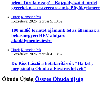
jelent Törökország? – Rajzpályázatot hirdet
gyerekeknek testvérvárosunk, Büyükçekmece
Hírek
Kiemelt hírek
Közzétéve:
2026. február 5. 13:02
100 millió forintot ajánlunk fel az államnak a
békásmegyeri HÉV-aluljáró
akadálymentesítésére
Hírek
Kiemelt hírek
Közzétéve:
2026. február 4. 13:37
Dr. Kiss László a hótakarításról: “Ha kell,
megcsinálja Óbuda a Főváros helyett”
Óbuda Újság
Összes
Óbuda újság