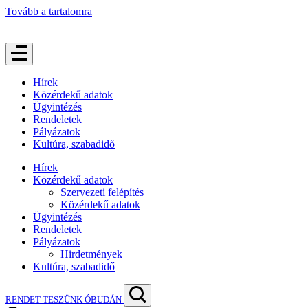
Tovább a tartalomra
Hírek
Közérdekű adatok
Ügyintézés
Rendeletek
Pályázatok
Kultúra, szabadidő
Hírek
Közérdekű adatok
Szervezeti felépítés
Közérdekű adatok
Ügyintézés
Rendeletek
Pályázatok
Hirdetmények
Kultúra, szabadidő
RENDET TESZÜNK ÓBUDÁN