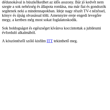
dédunokával is büszkélkedhet az idős asszony. Bár jó kedvét nem
szegte a sok nehézség és állapota romlása, ma már fiai és gondozók
segítenek neki a mindennapokban. Ideje nagy részét TV-t nézéssel,
könyv és újság olvasással tölti. Amennyire ereje engedi levegőre
megy, a kertben még most sokat foglalatoskodik.
Sok boldogságot és egészséget kívánva koccintottak a jubileumi
évforduló alkalmából.
A köszöntésről szóló kisfilm
ITT
tekinthető meg.