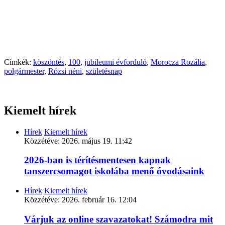
Címkék:
köszöntés
,
100
,
jubileumi évforduló
,
Morocza Rozália
,
polgármester
,
Rózsi néni
,
születésnap
Kiemelt hírek
Hírek
Kiemelt hírek
Közzétéve:
2026. május 19. 11:42
2026-ban is térítésmentesen kapnak
tanszercsomagot iskolába menő óvodásaink
Hírek
Kiemelt hírek
Közzétéve:
2026. február 16. 12:04
Várjuk az online szavazatokat! Számodra mit