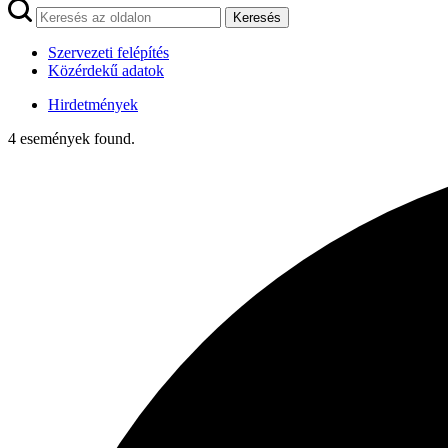
Keresés
Szervezeti felépítés
Közérdekű adatok
Hirdetmények
4 események found.