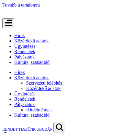
Tovább a tartalomra
Hírek
Közérdekű adatok
Ügyintézés
Rendeletek
Pályázatok
Kultúra, szabadidő
Hírek
Közérdekű adatok
Szervezeti felépítés
Közérdekű adatok
Ügyintézés
Rendeletek
Pályázatok
Hirdetmények
Kultúra, szabadidő
RENDET TESZÜNK ÓBUDÁN