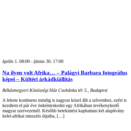
április 1. 08:00
-
június 30. 17:00
Na ilyen volt Afrika… – Palágyi Barbara fotográfus
képei – Kültéri árkádkiállítás
Békásmegyeri Közösségi Ház
Csobánka tér 5., Budapest
A fekete kontinens mindig is nagyon közel állt a szívemhez, ezért is
kezdtem el pár éve önkénteskedni egy Afrikában tevékenykedő
magyar szervezetnél. Később betekintést kaphattam két alapítvány
kelet-afrikai missziós útjaiba, […]