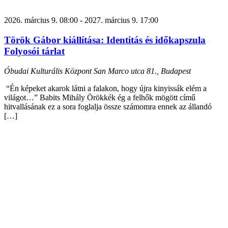
2026. március 9. 08:00
-
2027. március 9. 17:00
Török Gábor kiállítása: Identitás és időkapszula
Folyosói tárlat
Óbudai Kulturális Központ
San Marco utca 81., Budapest
“Én képeket akarok látni a falakon, hogy újra kinyissák elém a
világot…” Babits Mihály Örökkék ég a felhők mögött című
hitvallásának ez a sora foglalja össze számomra ennek az állandó
[…]