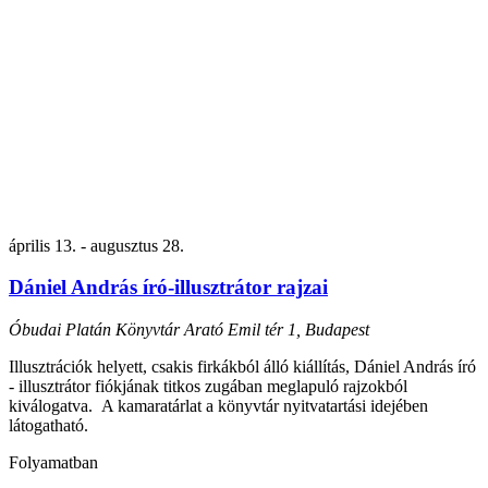
április 13.
-
augusztus 28.
Dániel András író-illusztrátor rajzai
Óbudai Platán Könyvtár
Arató Emil tér 1, Budapest
Illusztrációk helyett, csakis firkákból álló kiállítás, Dániel András író
- illusztrátor fiókjának titkos zugában meglapuló rajzokból
kiválogatva. A kamaratárlat a könyvtár nyitvatartási idejében
látogatható.
Folyamatban