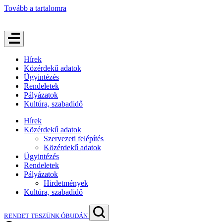
Tovább a tartalomra
Hírek
Közérdekű adatok
Ügyintézés
Rendeletek
Pályázatok
Kultúra, szabadidő
Hírek
Közérdekű adatok
Szervezeti felépítés
Közérdekű adatok
Ügyintézés
Rendeletek
Pályázatok
Hirdetmények
Kultúra, szabadidő
RENDET TESZÜNK ÓBUDÁN