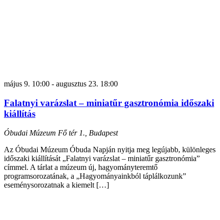
május 9. 10:00
-
augusztus 23. 18:00
Falatnyi varázslat – miniatűr gasztronómia időszaki
kiállítás
Óbudai Múzeum
Fő tér 1., Budapest
Az Óbudai Múzeum Óbuda Napján nyitja meg legújabb, különleges
időszaki kiállítását „Falatnyi varázslat – miniatűr gasztronómia”
címmel. A tárlat a múzeum új, hagyományteremtő
programsorozatának, a „Hagyományainkból táplálkozunk”
eseménysorozatnak a kiemelt […]