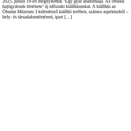
2025. június 19-én megnyitottuk ‘Egy gyár anatómiája. Az óbudai
hajógyárunk története’ új időszaki kiállításunkat. A kiállítás az
Óbudai Múzeum 3 különböző kiállító terében, számos aspektusból –
hely- és társadalomtörténeti, ipari […]