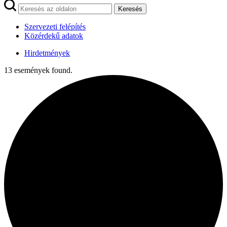
Keresés
Szervezeti felépítés
Közérdekű adatok
Hirdetmények
13 események found.