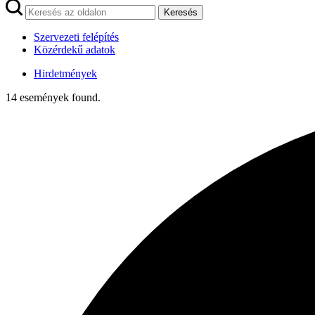
Keresés
Szervezeti felépítés
Közérdekű adatok
Hirdetmények
14 események found.