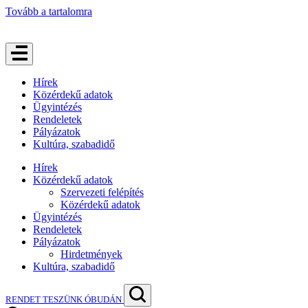
Tovább a tartalomra
Hírek
Közérdekű adatok
Ügyintézés
Rendeletek
Pályázatok
Kultúra, szabadidő
Hírek
Közérdekű adatok
Szervezeti felépítés
Közérdekű adatok
Ügyintézés
Rendeletek
Pályázatok
Hirdetmények
Kultúra, szabadidő
RENDET TESZÜNK ÓBUDÁN